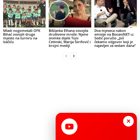
Mladi nogometaši OFK
Bišćanka Elhana osvojila
Dva mjeseca nakon
Bihać osvojili drugo
društvene mreže: Njene
emisije na BiscaniNET-u:
mjesto na turniru na
snimke dijele Toni
Sedić poručio „Još
Izačiću
Cetinski, Marija Šerifović i
čekamo odgovor koji je
brojni mediji
najavljen za sedam dana“
×