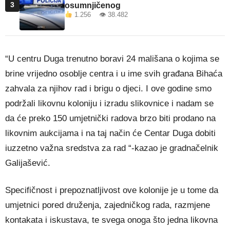
3
osumnjičenog
1.256 👁 38.482
“U centru Duga trenutno boravi 24 mališana o kojima se
brine vrijedno osoblje centra i u ime svih građana Bihaća
zahvala za njihov rad i brigu o djeci. I ove godine smo
podržali likovnu koloniju i izradu slikovnice i nadam se
da će preko 150 umjetnički radova brzo biti prodano na
likovnim aukcijama i na taj način će Centar Duga dobiti
iuzzetno važna sredstva za rad “-kazao je gradnačelnik
Galijašević.
Specifičnost i prepoznatljivost ove kolonije je u tome da
umjetnici pored druženja, zajedničkog rada, razmjene
kontakata i iskustava, te svega onoga što jedna likovna