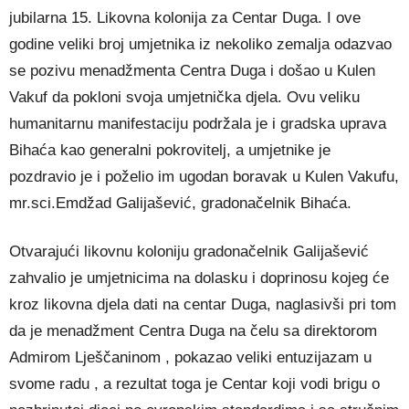
jubilarna 15. Likovna kolonija za Centar Duga. I ove
godine veliki broj umjetnika iz nekoliko zemalja odazvao
se pozivu menadžmenta Centra Duga i došao u Kulen
Vakuf da pokloni svoja umjetnička djela. Ovu veliku
humanitarnu manifestaciju podržala je i gradska uprava
Bihaća kao generalni pokrovitelj, a umjetnike je
p
ozdravio je i poželio im ugodan boravak u Kulen Vakufu,
mr.sci.Emdžad Galijašević, gradonačelnik Bihaća.
Otvarajući likovnu koloniju gradonačelnik Galijašević
zahvalio je umjetnicima na dolasku i doprinosu kojeg će
kroz likovna djela dati na centar Duga, naglasivši pri tom
da je menadžment Centra Duga na čelu sa direktorom
Admirom Lješčaninom , pokazao veliki entuzijazam u
svome radu , a rezultat toga je Centar koji vodi brigu o