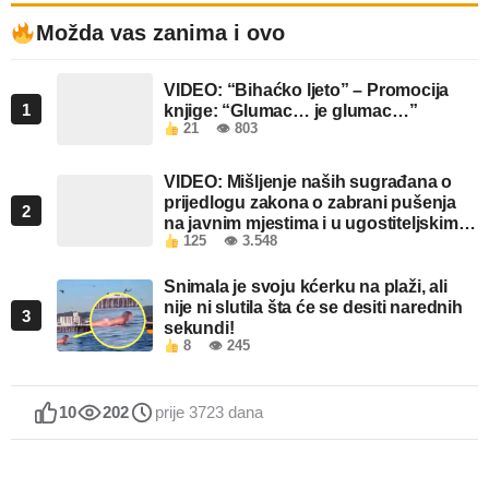
Možda vas zanima i ovo
VIDEO: “Bihaćko ljeto” – Promocija
1
knjige: “Glumac… je glumac…”
21
👁 803
VIDEO: Mišljenje naših sugrađana o
prijedlogu zakona o zabrani pušenja
2
na javnim mjestima i u ugostiteljskim
125
👁 3.548
objektima u FBiH
Snimala je svoju kćerku na plaži, ali
nije ni slutila šta će se desiti narednih
3
sekundi!
8
👁 245
10
202
prije 3723 dana