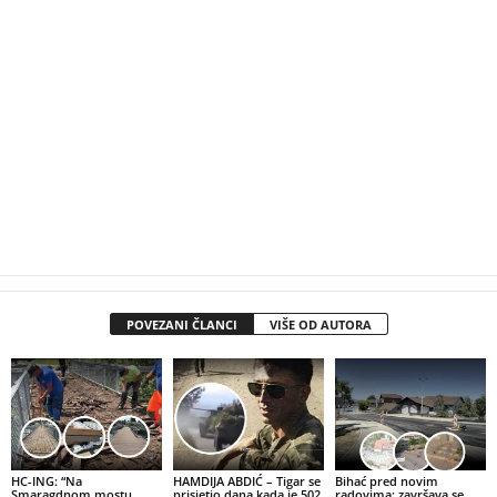
POVEZANI ČLANCI
VIŠE OD AUTORA
HC-ING: “Na
HAMDIJA ABDIĆ – Tigar se
Bihać pred novim
Smaragdnom mostu
prisjetio dana kada je 502.
radovima: završava se