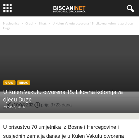
Naslovnica
Grad
Bihać
U Kulen Vakufu otvorena 15. Likovna kolonija za djecu
Duge
GRAD
BIHAĆ
U Kulen Vakufu otvorena 15. Likovna kolonija za
djecu Duge
10
202
prije 3723 dana
29 Maja, 2016
U prisustvu 70 umjetnika iz Bosne i Hercegovine i
susjednih zemalja danas je u Kulen Vakufu otvorena