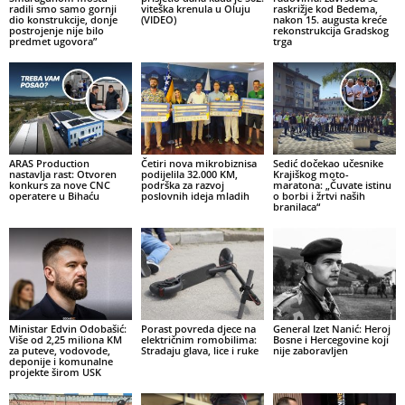
radili smo samo gornji
viteška krenula u Oluju
raskrižje kod Bedema,
dio konstrukcije, donje
(VIDEO)
nakon 15. augusta kreće
postrojenje nije bilo
rekonstrukcija Gradskog
predmet ugovora”
trga
ARAS Production
Četiri nova mikrobiznisa
Sedić dočekao učesnike
nastavlja rast: Otvoren
podijelila 32.000 KM,
Krajiškog moto-
konkurs za nove CNC
podrška za razvoj
maratona: „Čuvate istinu
operatere u Bihaću
poslovnih ideja mladih
o borbi i žrtvi naših
branilaca“
Ministar Edvin Odobašić:
Porast povreda djece na
General Izet Nanić: Heroj
Više od 2,25 miliona KM
električnim romobilima:
Bosne i Hercegovine koji
za puteve, vodovode,
Stradaju glava, lice i ruke
nije zaboravljen
deponije i komunalne
projekte širom USK