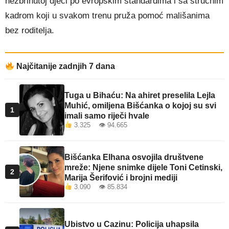
nezbrinutoj djeci po evropskim standardima i sa stručnim
kadrom koji u svakom trenu pruža pomoć mališanima
bez roditelja.
Najčitanije zadnjih 7 dana
Tuga u Bihaću: Na ahiret preselila Lejla
Muhić, omiljena Bišćanka o kojoj su svi
1
imali samo riječi hvale
3.325 👁 94.665
Bišćanka Elhana osvojila društvene
mreže: Njene snimke dijele Toni Cetinski,
2
Marija Šerifović i brojni mediji
3.090 👁 85.834
Ubistvo u Cazinu: Policija uhapsila