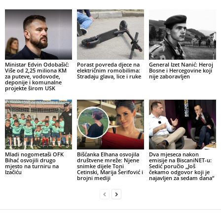
Ministar Edvin Odobašić:
Porast povreda djece na
General Izet Nanić: Heroj
Više od 2,25 miliona KM
električnim romobilima:
Bosne i Hercegovine koji
za puteve, vodovode,
Stradaju glava, lice i ruke
nije zaboravljen
deponije i komunalne
projekte širom USK
Mladi nogometaši OFK
Bišćanka Elhana osvojila
Dva mjeseca nakon
Bihać osvojili drugo
društvene mreže: Njene
emisije na BiscaniNET-u:
mjesto na turniru na
snimke dijele Toni
Sedić poručio „Još
Izačiću
Cetinski, Marija Šerifović i
čekamo odgovor koji je
brojni mediji
najavljen za sedam dana“