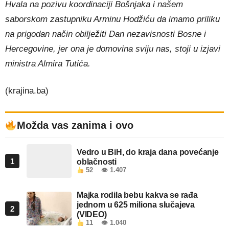
Hvala na pozivu koordinaciji Bošnjaka i našem
saborskom zastupniku Arminu Hodžiću da imamo priliku
na prigodan način obilježiti Dan nezavisnosti Bosne i
Hercegovine, jer ona je domovina sviju nas, stoji u izjavi
ministra Almira Tutića.
(krajina.ba)
Možda vas zanima i ovo
Vedro u BiH, do kraja dana povećanje
1
oblačnosti
52
👁 1.407
Majka rodila bebu kakva se rađa
jednom u 625 miliona slučajeva
2
(VIDEO)
11
👁 1.040