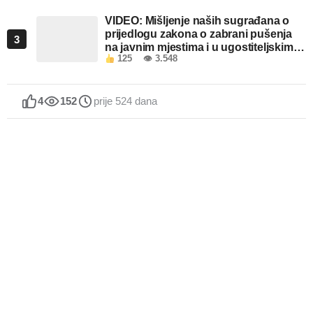
VIDEO: Mišljenje naših sugrađana o
prijedlogu zakona o zabrani pušenja
3
na javnim mjestima i u ugostiteljskim
125
👁 3.548
objektima u FBiH
4
152
prije 524 dana