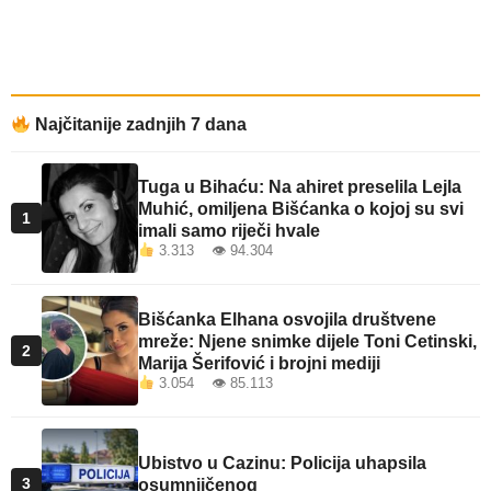
Najčitanije zadnjih 7 dana
Tuga u Bihaću: Na ahiret preselila Lejla
Muhić, omiljena Bišćanka o kojoj su svi
1
imali samo riječi hvale
3.313 👁 94.304
Bišćanka Elhana osvojila društvene
mreže: Njene snimke dijele Toni Cetinski,
2
Marija Šerifović i brojni mediji
3.054 👁 85.113
Ubistvo u Cazinu: Policija uhapsila
3
osumnjičenog