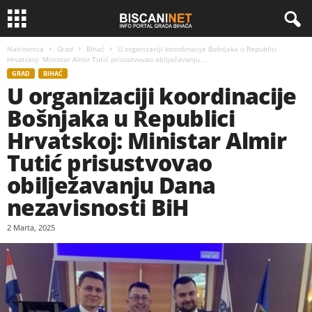
Naslovnica
Grad
Bihać
U organizaciji koordinacije Bošnjaka u Republici
Hrvatskoj: Ministar Almir Tutić prisustvovao obilježavanju...
GRAD
BIHAĆ
U organizaciji koordinacije
Bošnjaka u Republici
Hrvatskoj: Ministar Almir
Tutić prisustvovao
obilježavanju Dana
nezavisnosti BiH
2 Marta, 2025