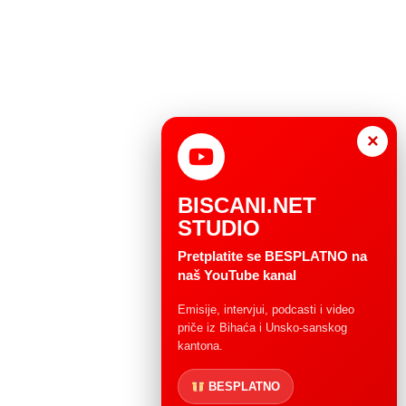
×
BISCANI.NET
STUDIO
Pretplatite se BESPLATNO na
naš YouTube kanal
Emisije, intervjui, podcasti i video
priče iz Bihaća i Unsko-sanskog
kantona.
BESPLATNO