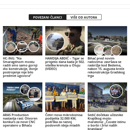
POVEZANI ČLANCI
VIŠE OD AUTORA
HC-ING: “Na
HAMDIJA ABDIĆ – Tigar se
Bihać pred novim
Smaragdnom mostu
prisjetio dana kada je 502.
radovima: završava se
radili smo samo gornji
viteška krenula u Oluju
raskrižje kod Bedema,
dio konstrukcije, donje
(VIDEO)
nakon 15. augusta kreće
postrojenje nije bilo
rekonstrukcija Gradskog
predmet ugovora”
trga
ARAS Production
Četiri nova mikrobiznisa
Sedić dočekao učesnike
nastavlja rast: Otvoren
podijelila 32.000 KM,
Krajiškog moto-
konkurs za nove CNC
podrška za razvoj
maratona: „Čuvate istinu
operatere u Bihaću
poslovnih ideja mladih
o borbi i žrtvi naših
branilaca“