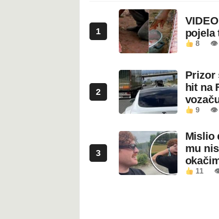
VIDEO:
1
pojela 
8
👁 
Prizor
hit na 
2
vozaču
9
👁 
Mislio 
mu nis
3
okači
11
