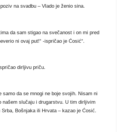
poziv na svadbu – Vlado je ženio sina.
tima da sam stigao na svečanost i on mi pred
neverio ni ovaj put!“ -ispričao je Ćosić“.
pričao dirljivu priču.
de samo da se mnogi ne boje svojih. Nisam ni
 o našem slučaju i drugarstvu. U tim dirljivim
 Srba, Bošnjaka ili Hrvata – kazao je Ćosić.