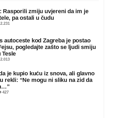
 Rasporili zmiju uvjereni da im je
tele, pa ostali u čudu
2.231
 s autoceste kod Zagreba je postao
Fejsu, pogledajte zašto se ljudi smiju
 Tesle
2.013
da je kupio kuću iz snova, ali glavno
u rekli: “Ne mogu ni sliku na zid da
m…”
 427