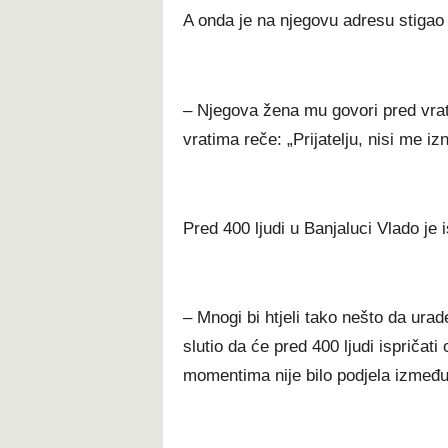
A onda je na njegovu adresu stigao 
– Njegova žena mu govori pred vra
vratima reče: „Prijatelju, nisi me iz
Pred 400 ljudi u Banjaluci Vlado je is
– Mnogi bi htjeli tako nešto da ura
slutio da će pred 400 ljudi ispričati
momentima nije bilo podjela između