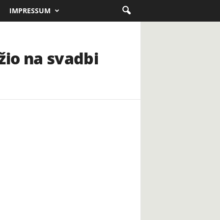
IMPRESSUM
žio na svadbi