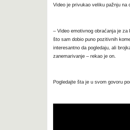
Video je privukao veliku pažnju n
– Video emotivnog obraćanja je za 
što sam dobio puno pozitivnih koment
interesantno da pogledaju, ali brojk
zanemarivanje – rekao je on.
Pogledajte šta je u svom govoru por