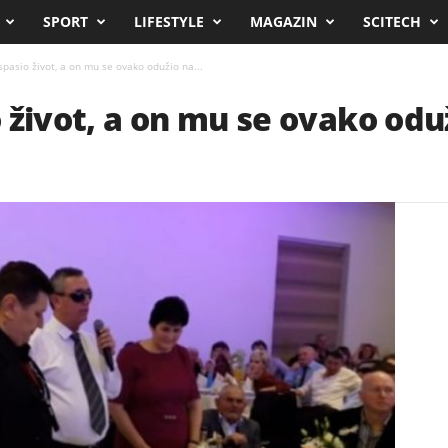
SPORT
LIFESTYLE
MAGAZIN
SCITECH
pasio život, a on mu se ovako odužio na...
 život, a on mu se ovako odu