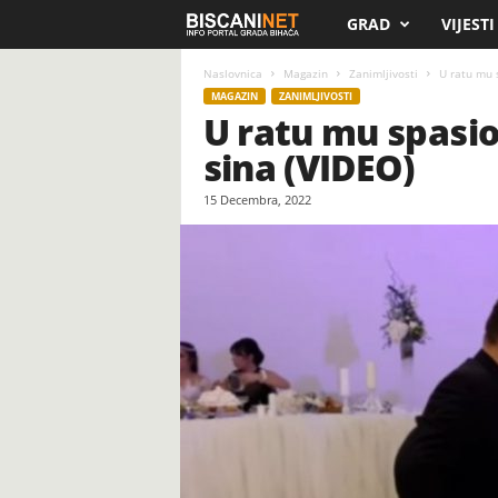
GRAD
VIJESTI
B
i
Naslovnica
Magazin
Zanimljivosti
U ratu mu s
MAGAZIN
ZANIMLJIVOSTI
U ratu mu spasio
s
sina (VIDEO)
c
15 Decembra, 2022
a
n
i
.
n
e