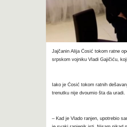
t
Jajčanin Alija Ćosić tokom ratne op
srpskom vojniku Vladi Gajičiću, ko
Iako je Ćosić tokom ratnih dešavan
trenutku nije dvoumio šta da uradi.
– Kad je Vlado ranjen, upotrebio sam
je svaki ranjenik isti. Nisam nikad