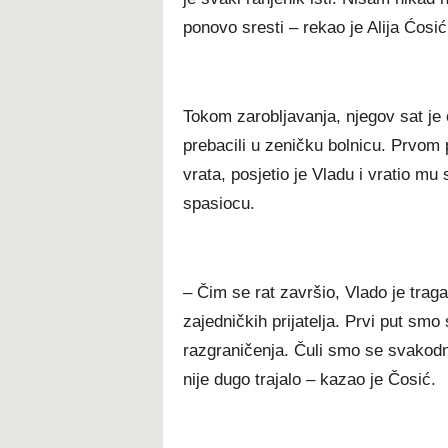
ponovo sresti – rekao je Alija Ćosić
Tokom zarobljavanja, njegov sat je
prebacili u zeničku bolnicu. Prvom p
vrata, posjetio je Vladu i vratio mu
spasiocu.
– Čim se rat završio, Vlado je tra
zajedničkih prijatelja. Prvi put smo 
razgraničenja. Čuli smo se svakodne
nije dugo trajalo – kazao je Čosić.