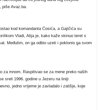
, piše Avaz.ba.
 ostao kod komandanta Ćosića, a Gajičića su
rilikom Vladi, Alija je, kako kaže skinuo teret s
 sat. Međutim, on ga odbio uzeti i poklonio ga svom
gao za mnom. Raspitivao se za mene preko naših
se sreli 1996. godine u Jezeru na liniji
vno, jedno vrijeme je zavladalo i zatišje, koje