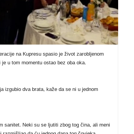
eracije na Kupresu spasio je život zarobljenom
ji je u tom momentu ostao bez oba oka.
ja izgubio dva brata, kaže da se ni u jednom
 sanitet. Neki su se ljutiti zbog tog čina, ali meni
 ni razmišljao da ću jednog dana tog čovjeka