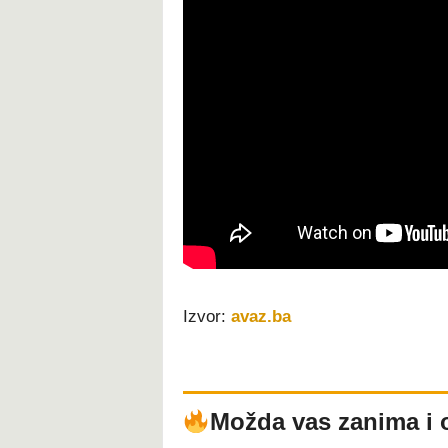
Izvor:
avaz.ba
Možda vas zanima i 