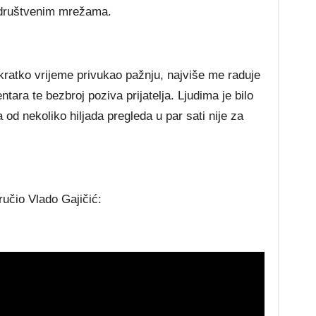
a društvenim mrežama.
kratko vrijeme privukao pažnju, najviše me raduje
ara te bezbroj poziva prijatelja. Ljudima je bilo
a od nekoliko hiljada pregleda u par sati nije za
učio Vlado Gajičić: