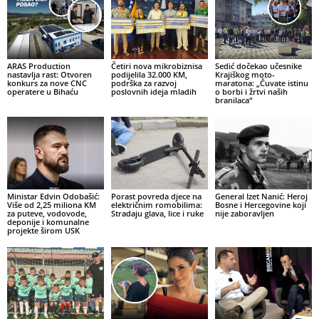
ARAS Production
Četiri nova mikrobiznisa
Sedić dočekao učesnike
nastavlja rast: Otvoren
podijelila 32.000 KM,
Krajiškog moto-
konkurs za nove CNC
podrška za razvoj
maratona: „Čuvate istinu
operatere u Bihaću
poslovnih ideja mladih
o borbi i žrtvi naših
branilaca“
Ministar Edvin Odobašić:
Porast povreda djece na
General Izet Nanić: Heroj
Više od 2,25 miliona KM
električnim romobilima:
Bosne i Hercegovine koji
za puteve, vodovode,
Stradaju glava, lice i ruke
nije zaboravljen
deponije i komunalne
projekte širom USK