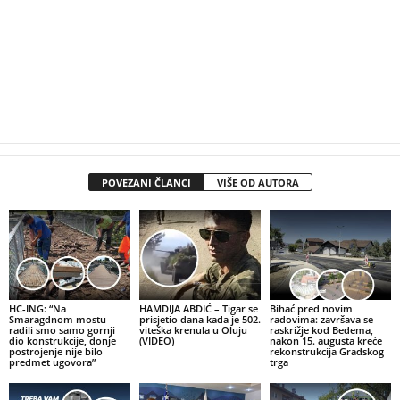
POVEZANI ČLANCI
VIŠE OD AUTORA
HC-ING: “Na
HAMDIJA ABDIĆ – Tigar se
Bihać pred novim
Smaragdnom mostu
prisjetio dana kada je 502.
radovima: završava se
radili smo samo gornji
viteška krenula u Oluju
raskrižje kod Bedema,
dio konstrukcije, donje
(VIDEO)
nakon 15. augusta kreće
postrojenje nije bilo
rekonstrukcija Gradskog
predmet ugovora”
trga