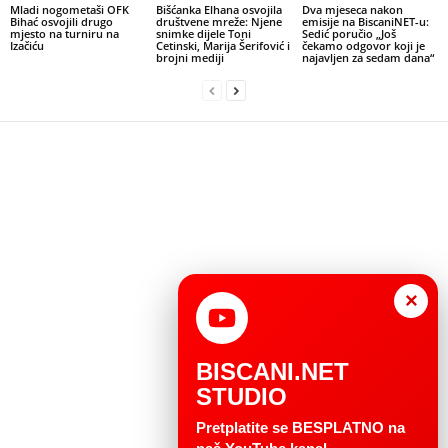
Mladi nogometaši OFK
Bišćanka Elhana osvojila
Dva mjeseca nakon
Bihać osvojili drugo
društvene mreže: Njene
emisije na BiscaniNET-u:
mjesto na turniru na
snimke dijele Toni
Sedić poručio „Još
Izačiću
Cetinski, Marija Šerifović i
čekamo odgovor koji je
brojni mediji
najavljen za sedam dana“
×
BISCANI.NET
STUDIO
Pretplatite se BESPLATNO na