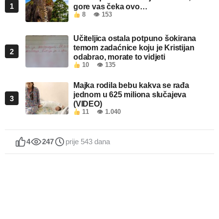
1
gore vas čeka ovo…
8
👁 153
Učiteljica ostala potpuno šokirana
temom zadaćnice koju je Kristijan
2
odabrao, morate to vidjeti
10
👁 135
Majka rodila bebu kakva se rađa
jednom u 625 miliona slučajeva
3
(VIDEO)
11
👁 1.040
4
247
prije 543 dana