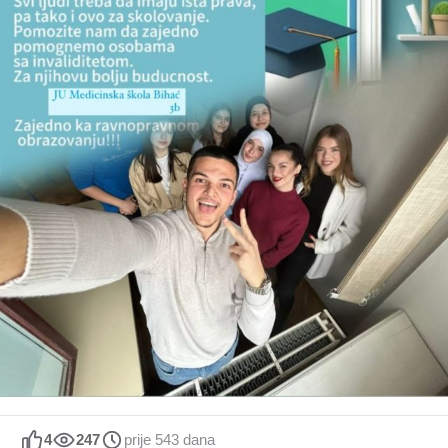
4
247
prije 543 dana