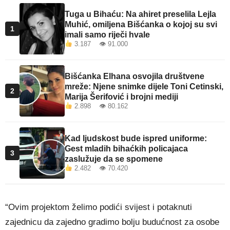
Tuga u Bihaću: Na ahiret preselila Lejla
Muhić, omiljena Bišćanka o kojoj su svi
1
imali samo riječi hvale
3.187 👁 91.000
Bišćanka Elhana osvojila društvene
mreže: Njene snimke dijele Toni Cetinski,
2
Marija Šerifović i brojni mediji
2.898 👁 80.162
Kad ljudskost bude ispred uniforme:
Gest mladih bihaćkih policajaca
3
zaslužuje da se spomene
2.482 👁 70.420
“Ovim projektom želimo podići svijest i potaknuti
zajednicu da zajedno gradimo bolju budućnost za osobe