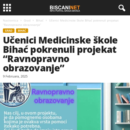
Naslovnica
Grad
Bihać
Učenici Medicinske škole Bihać pokrenuli projekat
“Ravnopravno obrazovanje”
GRAD
BIHAĆ
Učenici Medicinske škole
Bihać pokrenuli projekat
“Ravnopravno
obrazovanje”
9 Februara, 2025