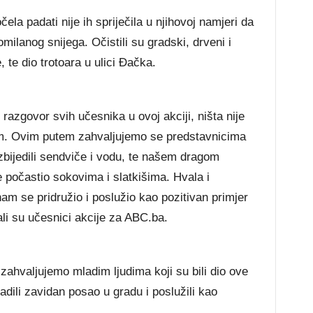
la padati nije ih spriječila u njihovoj namjeri da
omilanog snijega. Očistili su gradski, drveni i
te dio trotoara u ulici Đačka.
 razgovor svih učesnika u ovoj akciji, ništa nije
 tim. Ovim putem zahvaljujemo se predstavnicima
bijedili sendviče i vodu, te našem dragom
je počastio sokovima i slatkišima. Hvala i
am se pridružio i poslužio kao pozitivan primjer
ali su učesnici akcije za ABC.ba.
ahvaljujemo mladim ljudima koji su bili dio ove
adili zavidan posao u gradu i poslužili kao