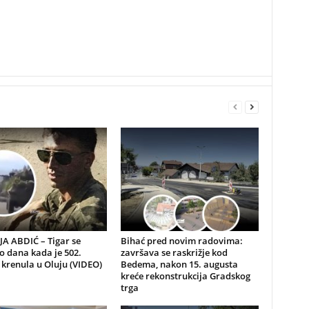
A ABDIĆ – Tigar se
Bihać pred novim radovima:
io dana kada je 502.
završava se raskrižje kod
 krenula u Oluju (VIDEO)
Bedema, nakon 15. augusta
kreće rekonstrukcija Gradskog
trga