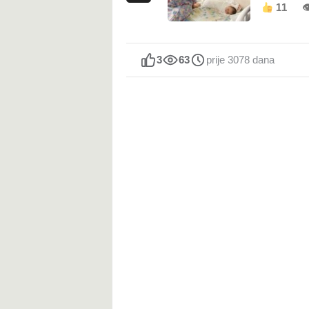
11

3
63
prije 3078 dana