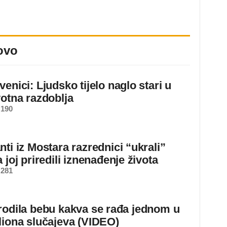
ovo
enici: Ljudsko tijelo naglo stari u
votna razdoblja
 190
ti iz Mostara razrednici “ukrali”
 joj priredili iznenađenje života
 281
rodila bebu kakva se rađa jednom u
liona slučajeva (VIDEO)