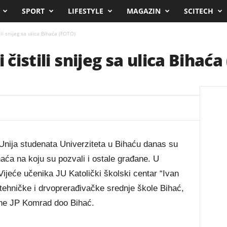
SPORT
LIFESTYLE
MAGAZIN
SCITECH
ili snijeg sa ulica Bihaća (FOTO)
 čistili snijeg sa ulica Bihać
 Unija studenata Univerziteta u Bihaću danas su
ihaća na koju su pozvali i ostale građane. U
 Vijeće učenika JU Katolički školski centar “Ivan
otehničke i drvoprerađivačke srednje škole Bihać,
rane JP Komrad doo Bihać.