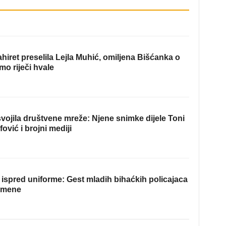
hiret preselila Lejla Muhić, omiljena Bišćanka o
mo riječi hvale
ojila društvene mreže: Njene snimke dijele Toni
fović i brojni mediji
ispred uniforme: Gest mladih bihaćkih policajaca
omene