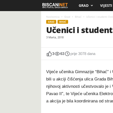
GRAD
VIJESTI
B
i
Naslovnica
Grad
Bihać
Učenici i studenti čist
GRAD
BIHAĆ
Učenici i studenti
s
3 Marta, 2018
c
a
3
63
prije 3078 dana
n
Vijeće učenika Gimnazije “Bihać” i
i
bili u akciji čišćenja ulica Grada B
.
njihovoj aktivnosti učestvovalo je i
Pavao II”, te Vijeće učenika Elektr
n
a akcija je bila koordinirana od st
e