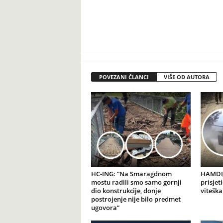
POVEZANI ČLANCI
VIŠE OD AUTORA
HC-ING: “Na Smaragdnom
HAMDIJ
mostu radili smo samo gornji
prisjet
dio konstrukcije, donje
viteška
postrojenje nije bilo predmet
ugovora”