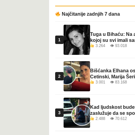
t
Najčitanije zadnjih 7 dana
Tuga u Bihaću: Na a
1
kojoj su svi imali sa
3.264 👁 93.018
Bišćanka Elhana osv
2
Cetinski, Marija Šeri
3.001 👁 83.168
Kad ljudskost bude 
3
zaslužuje da se sp
2.488 👁 70.612