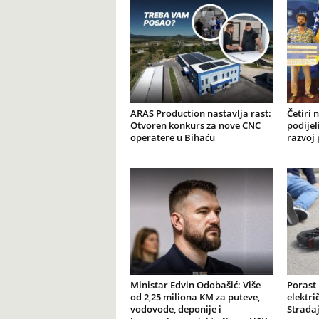
ARAS Production nastavlja rast:
Četiri 
Otvoren konkurs za nove CNC
podijel
operatere u Bihaću
razvoj 
Ministar Edvin Odobašić: Više
Porast
od 2,25 miliona KM za puteve,
elektr
vodovode, deponije i
Stradaj