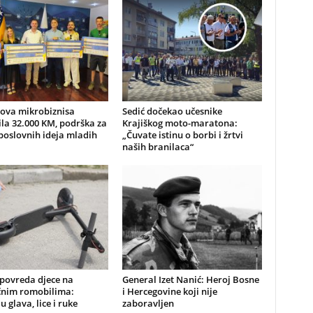
nova mikrobiznisa
Sedić dočekao učesnike
ila 32.000 KM, podrška za
Krajiškog moto-maratona:
poslovnih ideja mladih
„Čuvate istinu o borbi i žrtvi
naših branilaca“
 povreda djece na
General Izet Nanić: Heroj Bosne
ičnim romobilima:
i Hercegovine koji nije
u glava, lice i ruke
zaboravljen