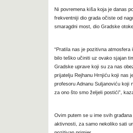
Ni povremena kiša koja je danas poče
frekventniji dio grada očiste od nag
smaragdni most, dio Gradske otoke, 
“Pratila nas je pozitivna atmosfera i
bilo teško učiniti uz ovako sjajan
Gradske uprave koji su za nas obez
prijatelju Rejhanu Hrnjiću koji nas 
profesoru Adnanu Suljanoviću koji n
za ono što smo željeli postići”, kaz
Ovim putem se u ime svih građana z
aktivnosti, za samo nekoliko sati ur
pozitivan primjer.