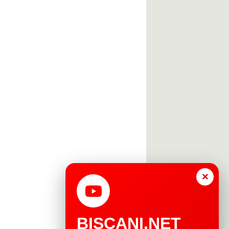
×
BISCANI.NET