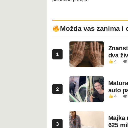
Možda vas zanima i 
Znanstv
1
dva ži
4
👁
Maturan
2
auto pa
4
👁
Majka 
3
625 mi