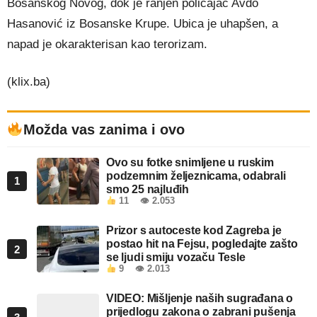
Bosanskog Novog, dok je ranjen policajac Avdo
Hasanović iz Bosanske Krupe. Ubica je uhapšen, a
napad je okarakterisan kao terorizam.
(klix.ba)
Možda vas zanima i ovo
Ovo su fotke snimljene u ruskim
podzemnim željeznicama, odabrali
1
smo 25 najluđih
11
👁 2.053
Prizor s autoceste kod Zagreba je
postao hit na Fejsu, pogledajte zašto
2
se ljudi smiju vozaču Tesle
9
👁 2.013
VIDEO: Mišljenje naših sugrađana o
prijedlogu zakona o zabrani pušenja