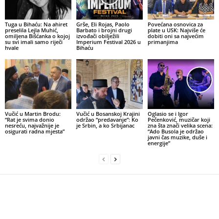
Tuga u Bihaću: Na ahiret
Grše, Eli Rojas, Paolo
Povećana osnovica za
preselila Lejla Muhić,
Barbato i brojni drugi
plate u USK: Najviše će
omiljena Bišćanka o kojoj
izvođači obilježili
dobiti oni sa najvećim
su svi imali samo riječi
Imperium Festival 2026 u
primanjima
hvale
Bihaću
Vučić u Martin Brodu:
Vučić u Bosanskoj Krajini
Oglasio se i Igor
“Rat je svima donio
održao “predavanje”: Ko
Pečenković, muzičar koji
nesreću, najvažnije je
je Srbin, a ko Srbijanac
zna šta znači velika scena:
osigurati radna mjesta”
“Ado Busola je održao
javni čas muzike, duše i
energije”