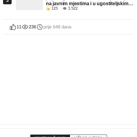
3
na javnim mjestima i u ugostiteljskim
125
👁 3.522
objektima u FBiH
11
236
prije 648 dana