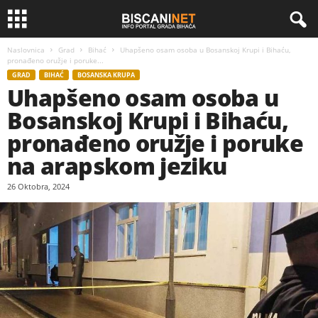
Naslovnica
Grad
Bihać
Uhapšeno osam osoba u Bosanskoj Krupi i Bihaću,
pronađeno oružje i poruke...
GRAD
BIHAĆ
BOSANSKA KRUPA
Uhapšeno osam osoba u
Bosanskoj Krupi i Bihaću,
pronađeno oružje i poruke
na arapskom jeziku
26 Oktobra, 2024