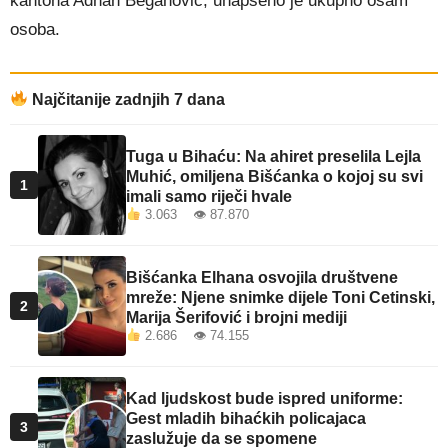
kantona Adnan Beganović, uhapšeno je ukupno osam
osoba.
Najčitanije zadnjih 7 dana
Tuga u Bihaću: Na ahiret preselila Lejla
Muhić, omiljena Bišćanka o kojoj su svi
1
imali samo riječi hvale
3.063 👁 87.870
Bišćanka Elhana osvojila društvene
mreže: Njene snimke dijele Toni Cetinski,
2
Marija Šerifović i brojni mediji
2.686 👁 74.155
Kad ljudskost bude ispred uniforme:
Gest mladih bihaćkih policajaca
3
zaslužuje da se spomene