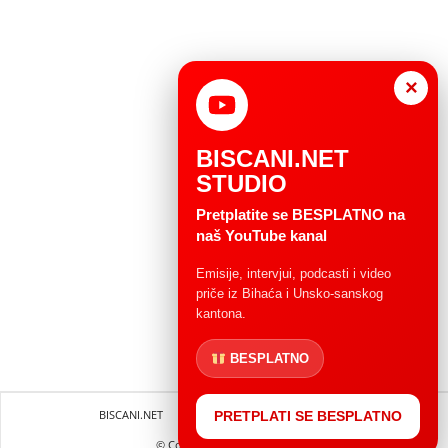
×
BISCANI.NET
STUDIO
Pretplatite se BESPLATNO na
naš YouTube kanal
Emisije, intervjui, podcasti i video
priče iz Bihaća i Unsko-sanskog
kantona.
BESPLATNO
BISCANI.NET
Impressum
Uvjeti korištenja
PRETPLATI SE BESPLATNO
© Copryright 2004 - 2025.