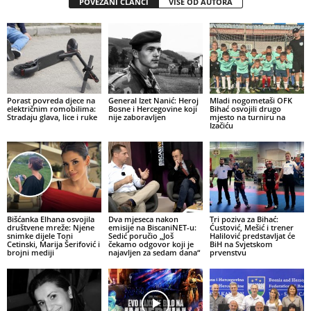
POVEZANI ČLANCI
VIŠE OD AUTORA
Porast povreda djece na
General Izet Nanić: Heroj
Mladi nogometaši OFK
električnim romobilima:
Bosne i Hercegovine koji
Bihać osvojili drugo
Stradaju glava, lice i ruke
nije zaboravljen
mjesto na turniru na
Izačiću
Bišćanka Elhana osvojila
Dva mjeseca nakon
Tri poziva za Bihać:
društvene mreže: Njene
emisije na BiscaniNET-u:
Ćustović, Mešić i trener
snimke dijele Toni
Sedić poručio „Još
Halilović predstavljat će
Cetinski, Marija Šerifović i
čekamo odgovor koji je
BiH na Svjetskom
brojni mediji
najavljen za sedam dana“
prvenstvu