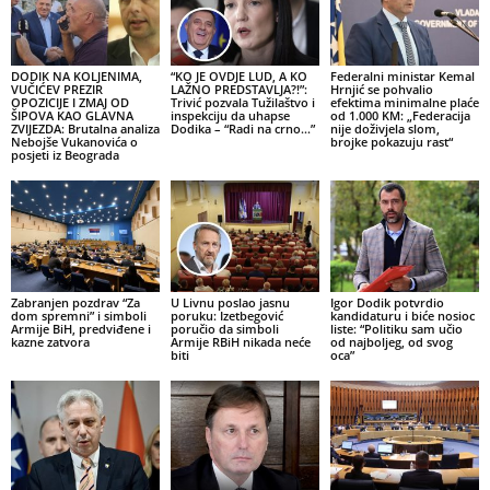
DODIK NA KOLJENIMA,
“KO JE OVDJE LUD, A KO
Federalni ministar Kemal
VUČIĆEV PREZIR
LAŽNO PREDSTAVLJA?!”:
Hrnjić se pohvalio
OPOZICIJE I ZMAJ OD
Trivić pozvala Tužilaštvo i
efektima minimalne plaće
ŠIPOVA KAO GLAVNA
inspekciju da uhapse
od 1.000 KM: „Federacija
ZVIJEZDA: Brutalna analiza
Dodika – “Radi na crno…”
nije doživjela slom,
Nebojše Vukanovića o
brojke pokazuju rast“
posjeti iz Beograda
Zabranjen pozdrav “Za
U Livnu poslao jasnu
Igor Dodik potvrdio
dom spremni” i simboli
poruku: Izetbegović
kandidaturu i biće nosioc
Armije BiH, predviđene i
poručio da simboli
liste: “Politiku sam učio
kazne zatvora
Armije RBiH nikada neće
od najboljeg, od svog
biti
oca”