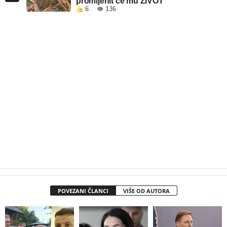
promijenit će mu ŽIVOT
6
👁 136
POVEZANI ČLANCI
VIŠE OD AUTORA