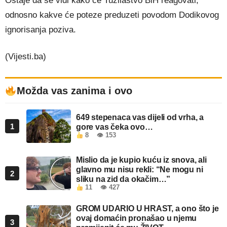
Ostaje da se vidi kako će Tužilaštvo BiH reagovati,
odnosno kakve će poteze preduzeti povodom Dodikovog
ignorisanja poziva.
(Vijesti.ba)
Možda vas zanima i ovo
649 stepenaca vas dijeli od vrha, a
1
gore vas čeka ovo…
8
👁 153
Mislio da je kupio kuću iz snova, ali
glavno mu nisu rekli: “Ne mogu ni
2
sliku na zid da okačim…”
11
👁 427
GROM UDARIO U HRAST, a ono što je
ovaj domaćin pronašao u njemu
3