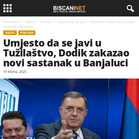
Naslovnica
Vijesti
Politika
Umjesto da se javi u Tužilaštvo, Dodik zakazao novi
sastanak u Banjaluci
VIJESTI
POLITIKA
Umjesto da se javi u
Tužilaštvo, Dodik zakazao
novi sastanak u Banjaluci
10 Marta, 2025