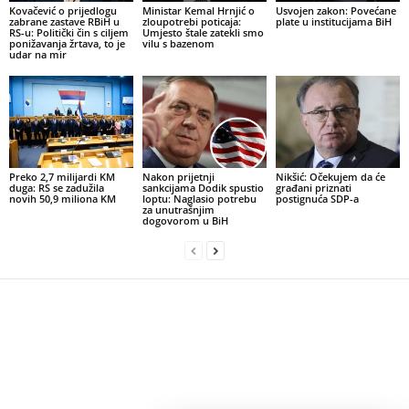
Kovačević o prijedlogu
Ministar Kemal Hrnjić o
Usvojen zakon: Povećane
zabrane zastave RBiH u
zloupotrebi poticaja:
plate u institucijama BiH
RS-u: Politički čin s ciljem
Umjesto štale zatekli smo
ponižavanja žrtava, to je
vilu s bazenom
udar na mir
Preko 2,7 milijardi KM
Nakon prijetnji
Nikšić: Očekujem da će
duga: RS se zadužila
sankcijama Dodik spustio
građani priznati
novih 50,9 miliona KM
loptu: Naglasio potrebu
postignuća SDP-a
za unutrašnjim
dogovorom u BiH