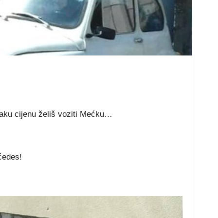
svaku cijenu želiš voziti Mećku…
ćedes!