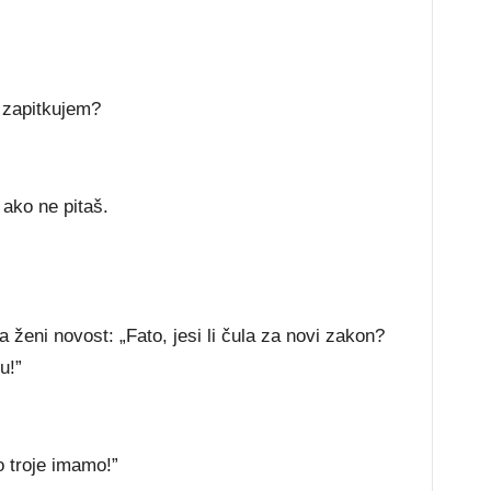
ko zapitkujem?
 ako ne pitaš.
 ženi novost: „Fato, jesi li čula za novi zakon?
u!”
o troje imamo!”