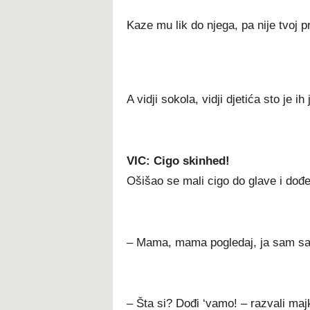
Kaze mu lik do njega, pa nije tvoj pr
A vidji sokola, vidji djetića sto je ih
VIC: Cigo skinhed!
Ošišao se mali cigo do glave i dođ
– Mama, mama pogledaj, ja sam sa
– Šta si? Dođi ‘vamo! – razvali maj