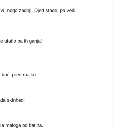
vi, nego zadnji. Djed stade, pa veli:
 je ufatio pa ih ganja!
e kući pred majku:
da skinhed!
ka maloga od batina.