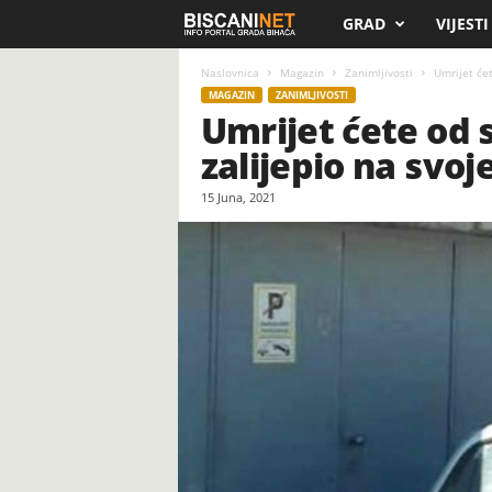
GRAD
VIJESTI
B
i
Naslovnica
Magazin
Zanimljivosti
Umrijet ćet
MAGAZIN
ZANIMLJIVOSTI
Umrijet ćete od s
s
zalijepio na svoj
c
15 Juna, 2021
a
n
i
.
n
e