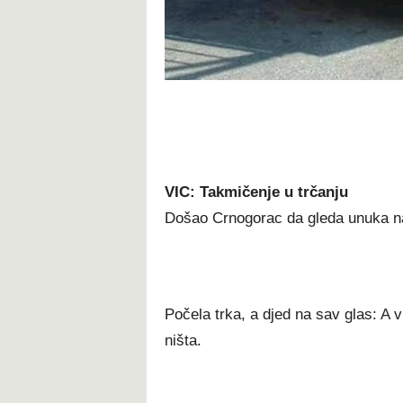
VIC: Takmičenje u trčanju
Došao Crnogorac da gleda unuka na
Počela trka, a djed na sav glas: A v
ništa.