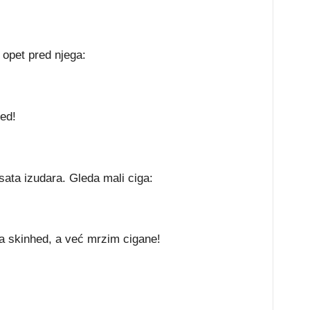
i opet pred njega:
hed!
 sata izudara. Gleda mali ciga:
 skinhed, a već mrzim cigane!