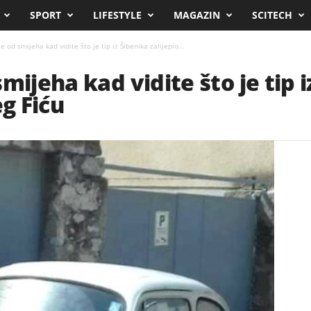
SPORT
LIFESTYLE
MAGAZIN
SCITECH
e od smijeha kad vidite što je tip iz Šibenika zalijepio...
mijeha kad vidite što je tip 
eg Fiću