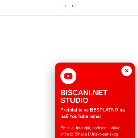
×
BISCANI.NET
STUDIO
Pretplatite se BESPLATNO na
naš YouTube kanal
Emisije, intervjui, podcasti i video
priče iz Bihaća i Unsko-sanskog