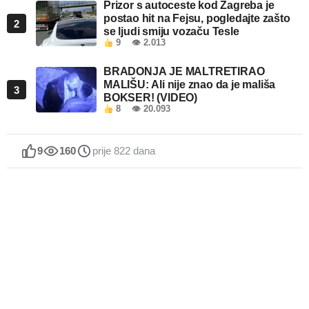
Prizor s autoceste kod Zagreba je
postao hit na Fejsu, pogledajte zašto
2
se ljudi smiju vozaču Tesle
9
👁 2.013
BRADONJA JE MALTRETIRAO
MALIŠU: Ali nije znao da je mališa
3
BOKSER! (VIDEO)
8
👁 20.093
9
160
prije 822 dana