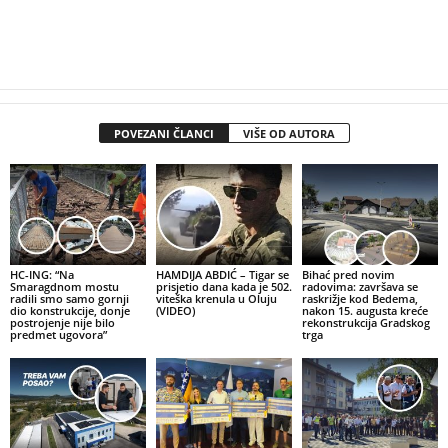
POVEZANI ČLANCI
VIŠE OD AUTORA
HC-ING: “Na
HAMDIJA ABDIĆ – Tigar se
Bihać pred novim
Smaragdnom mostu
prisjetio dana kada je 502.
radovima: završava se
radili smo samo gornji
viteška krenula u Oluju
raskrižje kod Bedema,
dio konstrukcije, donje
(VIDEO)
nakon 15. augusta kreće
postrojenje nije bilo
rekonstrukcija Gradskog
predmet ugovora”
trga