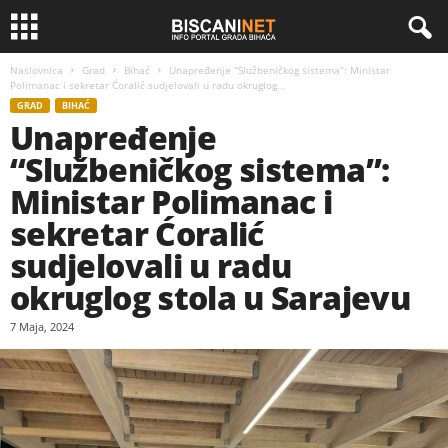
Naslovnica
Grad
Bihać
Unapređenje “Službeničkog sistema”: Ministar
Polimanac i sekretar Ćoralić sudjelovali u radu okruglog...
GRAD
BIHAĆ
Unapređenje
“Službeničkog sistema”:
Ministar Polimanac i
sekretar Ćoralić
sudjelovali u radu
okruglog stola u Sarajevu
7 Maja, 2024