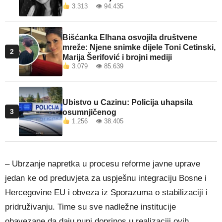
3.313 👁 94.435
Bišćanka Elhana osvojila društvene
mreže: Njene snimke dijele Toni Cetinski,
2
Marija Šerifović i brojni mediji
3.079 👁 85.639
Ubistvo u Cazinu: Policija uhapsila
3
osumnjičenog
1.256 👁 38.405
– Ubrzanje napretka u procesu reforme javne uprave
jedan ke od preduvjeta za uspješnu integraciju Bosne i
Hercegovine EU i obveza iz Sporazuma o stabilizaciji i
pridruživanju. Time su sve nadležne institucije
obavezane da daju puni doprinos u realizaciji ovih