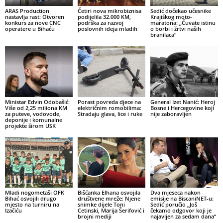
ARAS Production
Četiri nova mikrobiznisa
Sedić dočekao učesnike
nastavlja rast: Otvoren
podijelila 32.000 KM,
Krajiškog moto-
konkurs za nove CNC
podrška za razvoj
maratona: „Čuvate istinu
operatere u Bihaću
poslovnih ideja mladih
o borbi i žrtvi naših
branilaca“
Ministar Edvin Odobašić:
Porast povreda djece na
General Izet Nanić: Heroj
Više od 2,25 miliona KM
električnim romobilima:
Bosne i Hercegovine koji
za puteve, vodovode,
Stradaju glava, lice i ruke
nije zaboravljen
deponije i komunalne
projekte širom USK
Mladi nogometaši OFK
Bišćanka Elhana osvojila
Dva mjeseca nakon
Bihać osvojili drugo
društvene mreže: Njene
emisije na BiscaniNET-u:
mjesto na turniru na
snimke dijele Toni
Sedić poručio „Još
Izačiću
Cetinski, Marija Šerifović i
čekamo odgovor koji je
brojni mediji
najavljen za sedam dana“