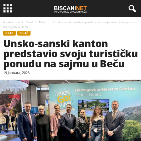
Naslovnica
Grad
Bihać
Unsko-sanski kanton predstavio svoju turističku ponudu
na sajmu u Beču
GRAD
BIHAĆ
Unsko-sanski kanton
predstavio svoju turističku
ponudu na sajmu u Beču
19 Januara, 2026