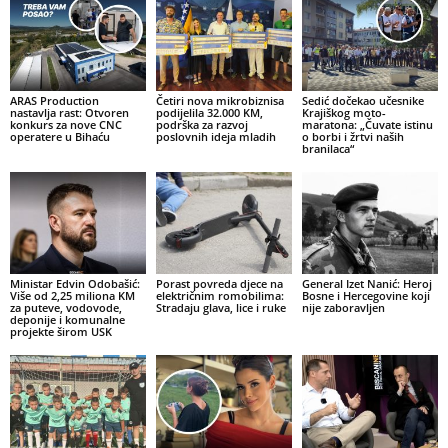
ARAS Production
Četiri nova mikrobiznisa
Sedić dočekao učesnike
nastavlja rast: Otvoren
podijelila 32.000 KM,
Krajiškog moto-
konkurs za nove CNC
podrška za razvoj
maratona: „Čuvate istinu
operatere u Bihaću
poslovnih ideja mladih
o borbi i žrtvi naših
branilaca“
Ministar Edvin Odobašić:
Porast povreda djece na
General Izet Nanić: Heroj
Više od 2,25 miliona KM
električnim romobilima:
Bosne i Hercegovine koji
za puteve, vodovode,
Stradaju glava, lice i ruke
nije zaboravljen
deponije i komunalne
projekte širom USK