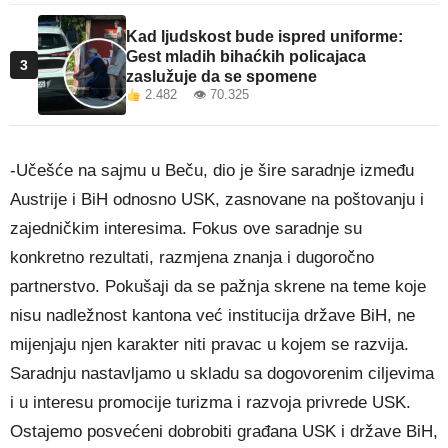
Kad ljudskost bude ispred uniforme:
Gest mladih bihaćkih policajaca
3
zaslužuje da se spomene
2.482 👁 70.325
-Učešće na sajmu u Beču, dio je šire saradnje između
Austrije i BiH odnosno USK, zasnovane na poštovanju i
zajedničkim interesima. Fokus ove saradnje su
konkretno rezultati, razmjena znanja i dugoročno
partnerstvo. Pokušaji da se pažnja skrene na teme koje
nisu nadležnost kantona već institucija države BiH, ne
mijenjaju njen karakter niti pravac u kojem se razvija.
Saradnju nastavljamo u skladu sa dogovorenim ciljevima
i u interesu promocije turizma i razvoja privrede USK.
Ostajemo posvećeni dobrobiti građana USK i države BiH,