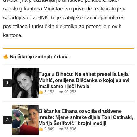
sanskog kantona Ministarstvo privrede realiziralo je u
saradnji sa TZ HNK, te je zabilježen značajan interes
posjetilaca i turističkih djelatnika za potencijale ovih
kantona.
Najčitanije zadnjih 7 dana
Tuga u Bihaću: Na ahiret preselila Lejla
Muhić, omiljena Bišćanka o kojoj su svi
1
imali samo riječi hvale
3.152 👁 90.253
Bišćanka Elhana osvojila društvene
mreže: Njene snimke dijele Toni Cetinski,
2
Marija Šerifović i brojni mediji
2.849 👁 78.806