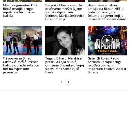
Mladi nogometaši OFK
Bišćanka Elhana osvojila
Dva mjeseca nakon
Bihać osvojili drugo
društvene mreže: Njene
emisije na BiscaniNET-u:
mjesto na turniru na
snimke dijele Toni
Sedić poručio „Još
Izačiću
Cetinski, Marija Šerifović i
čekamo odgovor koji je
brojni mediji
najavljen za sedam dana“
Tri poziva za Bihać:
Tuga u Bihaću: Na ahiret
Grše, Eli Rojas, Paolo
Ćustović, Mešić i trener
preselila Lejla Muhić,
Barbato i brojni drugi
Halilović predstavljat će
omiljena Bišćanka o kojoj
izvođači obilježili
BiH na Svjetskom
su svi imali samo riječi
Imperium Festival 2026 u
prvenstvu
hvale
Bihaću