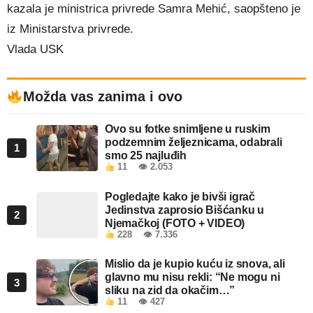
kazala je ministrica privrede Samra Mehić, saopšteno je
iz Ministarstva privrede.
Vlada USK
Možda vas zanima i ovo
Ovo su fotke snimljene u ruskim
podzemnim željeznicama, odabrali
1
smo 25 najluđih
11
👁 2.053
Pogledajte kako je bivši igrač
Jedinstva zaprosio Bišćanku u
2
Njemačkoj (FOTO + VIDEO)
228
👁 7.336
Mislio da je kupio kuću iz snova, ali
glavno mu nisu rekli: “Ne mogu ni
3
sliku na zid da okačim…”
11
👁 427