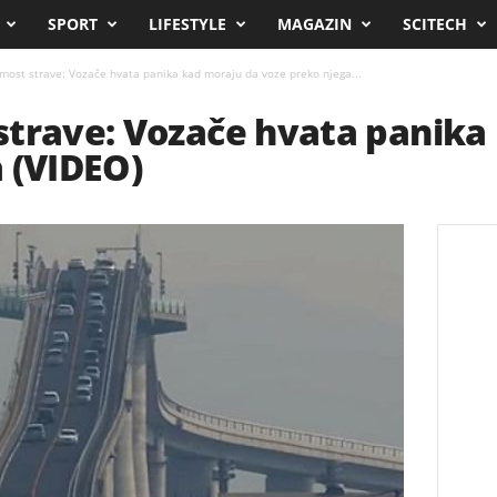
SPORT
LIFESTYLE
MAGAZIN
SCITECH
most strave: Vozače hvata panika kad moraju da voze preko njega...
strave: Vozače hvata panika
 (VIDEO)