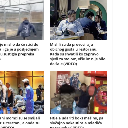
je mislio da će stići do
Mislili su da provociraju
 ali ga je u posljednjem
običnog gosta u restoranu.
u sustigla prepreka
Kada su shvatili ko zapravo
)
sjedi za stolom, više im nije bilo
do šale (VIDEO)
ni momci su se smijali
Htjela udariti boks mašinu, pa
u” u teretani, a onda su
slučajno nokautirala mladića
i (VIDEO)
pored sebe (VIDEO)