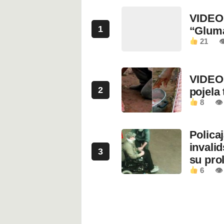
VIDEO:
1
“Glum
21

VIDEO:
2
pojela 
8
👁 
Polica
invali
3
su prol
6
👁