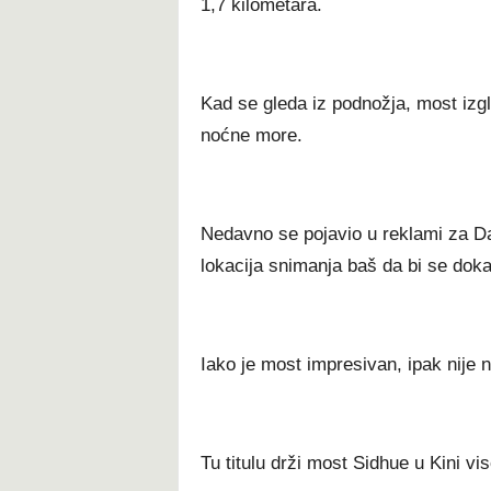
1,7 kilometara.
Kad se gleda iz podnožja, most izg
noćne more.
Nedavno se pojavio u reklami za Da
lokacija snimanja baš da bi se doka
Iako je most impresivan, ipak nije na
Tu titulu drži most Sidhue u Kini vi