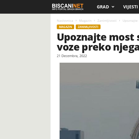
GRAD
VIJESTI
B
i
Naslovnica
Magazin
Zanimljivosti
Upoznajte 
MAGAZIN
ZANIMLJIVOSTI
Upoznajte most 
s
voze preko njega
c
21 Decembra, 2022
a
n
i
.
n
e