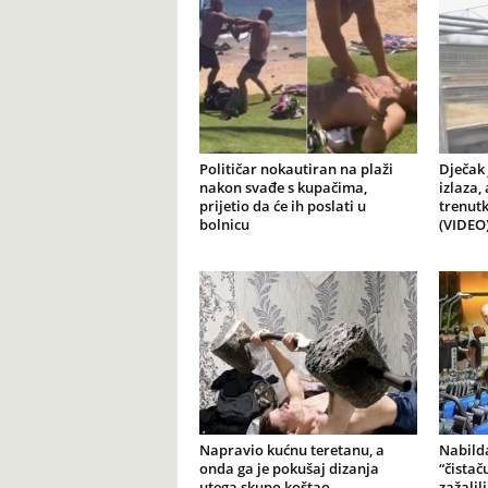
Političar nokautiran na plaži
Dječak 
nakon svađe s kupačima,
izlaza,
prijetio da će ih poslati u
trenutk
bolnicu
(VIDEO
Napravio kućnu teretanu, a
Nabilda
onda ga je pokušaj dizanja
“čistač
utega skupo koštao
zažalil