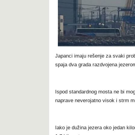
t
Japanci imaju rešenje za svaki pro
spaja dva grada razdvojena jezer
Ispod standardnog mosta ne bi mogli
naprave neverojatno visok i strm m
Iako je dužina jezera oko jedan kil