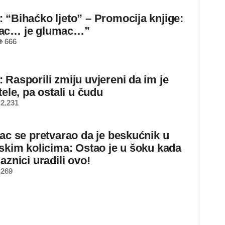
 “Bihaćko ljeto” – Promocija knjige:
ac… je glumac…”
 666
 Rasporili zmiju uvjereni da im je
tele, pa ostali u čudu
2.231
jac se pretvarao da je beskućnik u
dskim kolicima: Ostao je u šoku kada
aznici uradili ovo!
 269