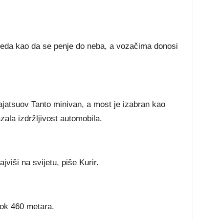
leda kao da se penje do neba, a vozačima donosi
jatsuov Tanto minivan, a most je izabran kao
zala izdržljivost automobila.
jviši na svijetu, piše Kurir.
sok 460 metara.