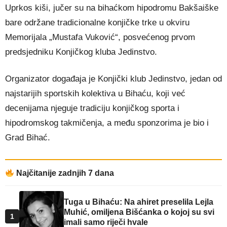
Uprkos kiši, jučer su na bihaćkom hipodromu Bakšaiške
bare održane tradicionalne konjičke trke u okviru
Memorijala „Mustafa Vuković“, posvećenog prvom
predsjedniku Konjičkog kluba Jedinstvo.
Organizator događaja je Konjički klub Jedinstvo, jedan od
najstarijih sportskih kolektiva u Bihaću, koji već
decenijama njeguje tradiciju konjičkog sporta i
hipodromskog takmičenja, a među sponzorima je bio i
Grad Bihać.
Najčitanije zadnjih 7 dana
Tuga u Bihaću: Na ahiret preselila Lejla
Muhić, omiljena Bišćanka o kojoj su svi
1
imali samo riječi hvale