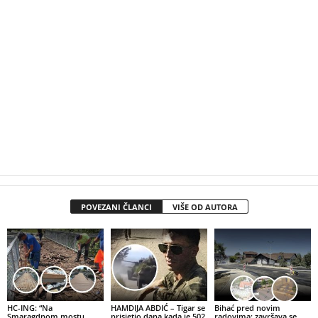
POVEZANI ČLANCI
VIŠE OD AUTORA
HC-ING: “Na
HAMDIJA ABDIĆ – Tigar se
Bihać pred novim
Smaragdnom mostu
prisjetio dana kada je 502.
radovima: završava se