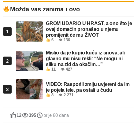
Možda vas zanima i ovo
GROM UDARIO U HRAST, a ono što je
ovaj domaćin pronašao u njemu
1
promijenit će mu ŽIVOT
6
👁 136
Mislio da je kupio kuću iz snova, ali
glavno mu nisu rekli: “Ne mogu ni
2
sliku na zid da okačim…”
11
👁 427
VIDEO: Rasporili zmiju uvjereni da im
3
je pojela tele, pa ostali u čudu
8
👁 2.231
12
395
prije 80 dana