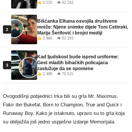
3.225 👁 92.242
Bišćanka Elhana osvojila društvene
mreže: Njene snimke dijele Toni Cetinski,
2
Marija Šerifović i brojni mediji
2.966 👁 82.193
Kad ljudskost bude ispred uniforme:
Gest mladih bihaćkih policajaca
3
zaslužuje da se spomene
2.488 👁 70.515
Ovogodišnji pobjednici trka bili su grla Mr. Maximus,
Fakir ibn Bukefal, Born to Champion, True and Quick i
Runaway Boy. Kako je istaknuto, upravo su to grla koja
su obilježila još jedno uspješno izdanje Memorijala.