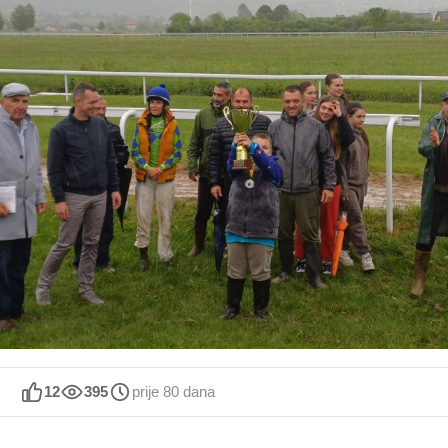
12
395
prije 80 dana