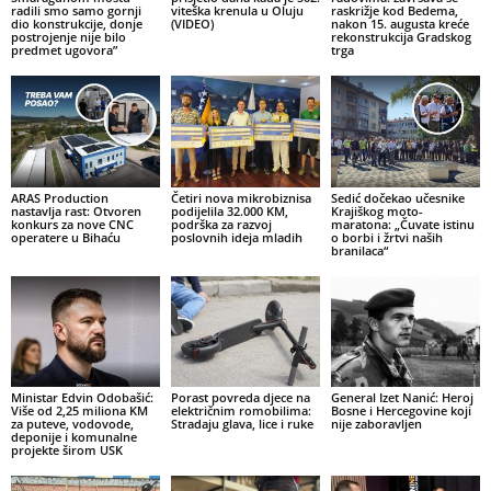
radili smo samo gornji
viteška krenula u Oluju
raskrižje kod Bedema,
dio konstrukcije, donje
(VIDEO)
nakon 15. augusta kreće
postrojenje nije bilo
rekonstrukcija Gradskog
predmet ugovora”
trga
ARAS Production
Četiri nova mikrobiznisa
Sedić dočekao učesnike
nastavlja rast: Otvoren
podijelila 32.000 KM,
Krajiškog moto-
konkurs za nove CNC
podrška za razvoj
maratona: „Čuvate istinu
operatere u Bihaću
poslovnih ideja mladih
o borbi i žrtvi naših
branilaca“
Ministar Edvin Odobašić:
Porast povreda djece na
General Izet Nanić: Heroj
Više od 2,25 miliona KM
električnim romobilima:
Bosne i Hercegovine koji
za puteve, vodovode,
Stradaju glava, lice i ruke
nije zaboravljen
deponije i komunalne
projekte širom USK