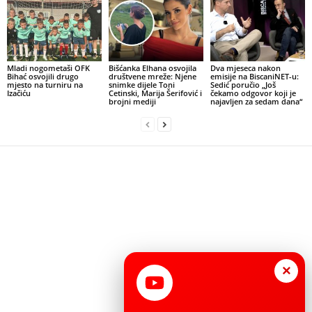
Mladi nogometaši OFK
Bišćanka Elhana osvojila
Dva mjeseca nakon
Bihać osvojili drugo
društvene mreže: Njene
emisije na BiscaniNET-u:
mjesto na turniru na
snimke dijele Toni
Sedić poručio „Još
Izačiću
Cetinski, Marija Šerifović i
čekamo odgovor koji je
brojni mediji
najavljen za sedam dana“
×