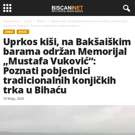
Naslovnica
Grad
Bihać
Uprkos kiši, na Bakšaiškim barama održan Memorijal
„Mustafa Vuković“: Poznati pobjednici tradicionalnih...
GRAD
BIHAĆ
Uprkos kiši, na Bakšaiškim
barama održan Memorijal
„Mustafa Vuković“:
Poznati pobjednici
tradicionalnih konjičkih
trka u Bihaću
18 Maja, 2026