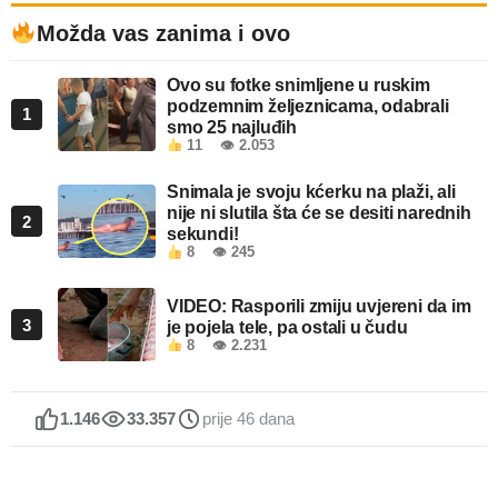
Možda vas zanima i ovo
Ovo su fotke snimljene u ruskim
podzemnim željeznicama, odabrali
1
smo 25 najluđih
11
👁 2.053
Snimala je svoju kćerku na plaži, ali
nije ni slutila šta će se desiti narednih
2
sekundi!
8
👁 245
VIDEO: Rasporili zmiju uvjereni da im
3
je pojela tele, pa ostali u čudu
8
👁 2.231
1.146
33.357
prije 46 dana