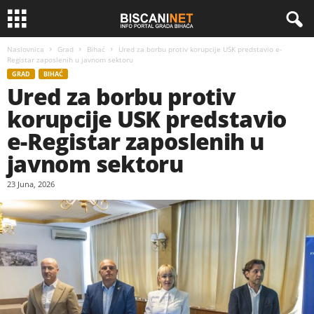
Naslovnica
Grad
Bihać
Ured za borbu protiv korupcije USK predstavio e-
Registar zaposlenih u javnom sektoru
GRAD
BIHAĆ
Ured za borbu protiv
korupcije USK predstavio
e-Registar zaposlenih u
javnom sektoru
23 Juna, 2026