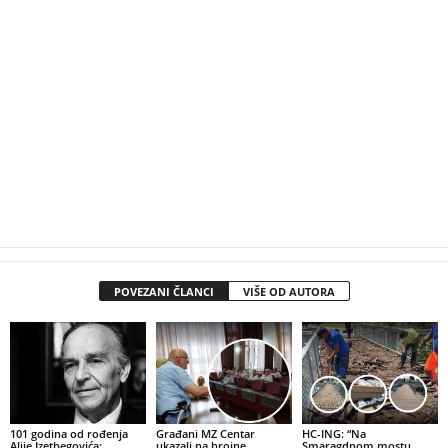
POVEZANI ČLANCI
VIŠE OD AUTORA
101 godina od rođenja
Građani MZ Centar
HC-ING: “Na
Alije Izetbegovića:
ukazali na brojne
Smaragdnom mostu