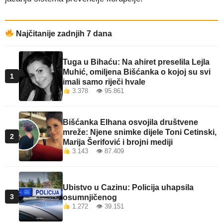
Najčitanije zadnjih 7 dana
Tuga u Bihaću: Na ahiret preselila Lejla
Muhić, omiljena Bišćanka o kojoj su svi
1
imali samo riječi hvale
3.378 👁 95.861
Bišćanka Elhana osvojila društvene
mreže: Njene snimke dijele Toni Cetinski,
2
Marija Šerifović i brojni mediji
3.143 👁 87.409
Ubistvo u Cazinu: Policija uhapsila
3
osumnjičenog
1.272 👁 39.151