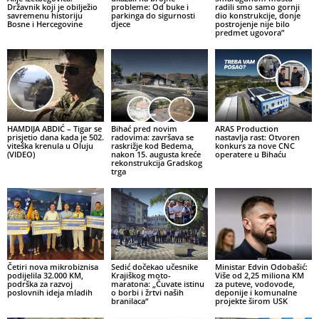
Državnik koji je obilježio
probleme: Od buke i
radili smo samo gornji
savremenu historiju
parkinga do sigurnosti
dio konstrukcije, donje
Bosne i Hercegovine
djece
postrojenje nije bilo
predmet ugovora”
HAMDIJA ABDIĆ – Tigar se
Bihać pred novim
ARAS Production
prisjetio dana kada je 502.
radovima: završava se
nastavlja rast: Otvoren
viteška krenula u Oluju
raskrižje kod Bedema,
konkurs za nove CNC
(VIDEO)
nakon 15. augusta kreće
operatere u Bihaću
rekonstrukcija Gradskog
trga
Četiri nova mikrobiznisa
Sedić dočekao učesnike
Ministar Edvin Odobašić:
podijelila 32.000 KM,
Krajiškog moto-
Više od 2,25 miliona KM
podrška za razvoj
maratona: „Čuvate istinu
za puteve, vodovode,
poslovnih ideja mladih
o borbi i žrtvi naših
deponije i komunalne
branilaca“
projekte širom USK