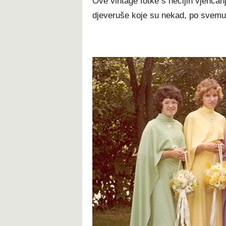
Ove vintage fotke s nečijih vjenčanj
djeveruše koje su nekad, po svemu 