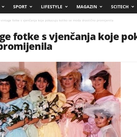
SPORT
LIFESTYLE
MAGAZIN
SCITECH
vintage fotke s vjenčanja koje pokazuju koliko se moda drastično promijenila
e fotke s vjenčanja koje pok
promijenila