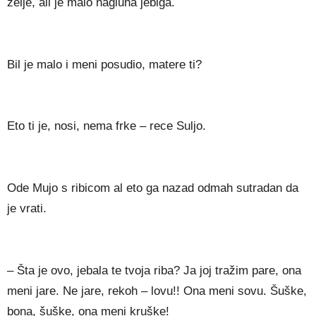
želje, ali je malo nagluha jebiga.
Bil je malo i meni posudio, matere ti?
Eto ti je, nosi, nema frke – rece Suljo.
Ode Mujo s ribicom al eto ga nazad odmah sutradan da
je vrati.
– Šta je ovo, jebala te tvoja riba? Ja joj tražim pare, ona
meni jare. Ne jare, rekoh – lovu!! Ona meni sovu. Šuške,
bona, šuške, ona meni kruške!