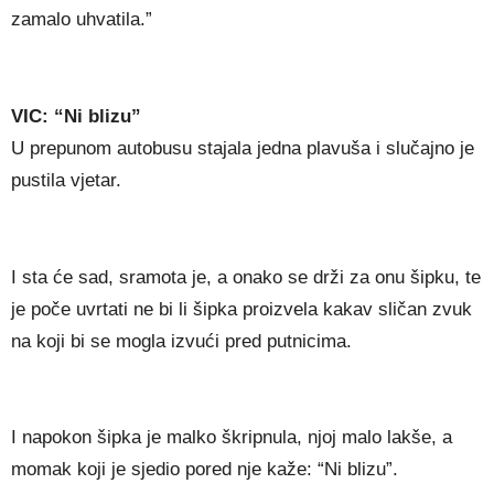
zamalo uhvatila.”
VIC: “Ni blizu”
U prepunom autobusu stajala jedna plavuša i slučajno je
pustila vjetar.
I sta će sad, sramota je, a onako se drži za onu šipku, te
je poče uvrtati ne bi li šipka proizvela kakav sličan zvuk
na koji bi se mogla izvući pred putnicima.
I napokon šipka je malko škripnula, njoj malo lakše, a
momak koji je sjedio pored nje kaže: “Ni blizu”.