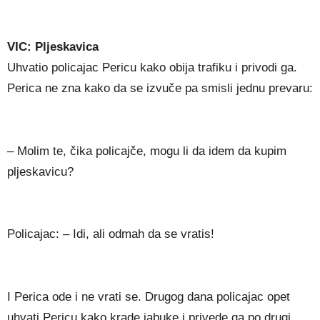
VIC: Pljeskavica
Uhvatio policajac Pericu kako obija trafiku i privodi ga.
Perica ne zna kako da se izvuče pa smisli jednu prevaru:
– Molim te, čika policajče, mogu li da idem da kupim
pljeskavicu?
Policajac: – Idi, ali odmah da se vratis!
I Perica ode i ne vrati se. Drugog dana policajac opet
uhvati Pericu kako krade jabuke i privede ga po drugi