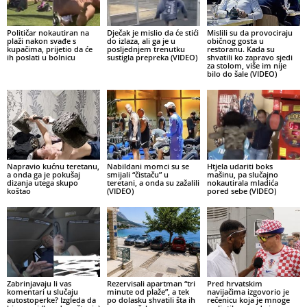
Političar nokautiran na
Dječak je mislio da će stići
Mislili su da provociraju
plaži nakon svađe s
do izlaza, ali ga je u
običnog gosta u
kupačima, prijetio da će
posljednjem trenutku
restoranu. Kada su
ih poslati u bolnicu
sustigla prepreka (VIDEO)
shvatili ko zapravo sjedi
za stolom, više im nije
bilo do šale (VIDEO)
Napravio kućnu teretanu,
Nabildani momci su se
Htjela udariti boks
a onda ga je pokušaj
smijali “čistaču” u
mašinu, pa slučajno
dizanja utega skupo
teretani, a onda su zažalili
nokautirala mladića
koštao
(VIDEO)
pored sebe (VIDEO)
Zabrinjavaju li vas
Rezervisali apartman “tri
Pred hrvatskim
komentari u slučaju
minute od plaže”, a tek
navijačima izgovorio je
autostoperke? Izgleda da
po dolasku shvatili šta ih
rečenicu koja je mnoge