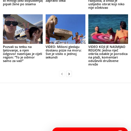
bi mnogi (bez dopuštenja)
zapravo čeka
razljutila, a onda je
pipali žene po sisama
uslijedio obrat koji niko
nije očekivao
Pozvali su tetku na
VIDEO: Milioni gledaju
VIDEO KOJI JE NASMIJAO
ljetovanje, a njen
dostavu pizze na moru:
REGION: Jedna riječ
odgovor nasmijao je cijeli
Sve je visilo o jednoj
otkrila odakle je porodica
region: “To je odmor
sekundi
na plaži, komentari
samo za vas!”
oduševili društvene
mreže