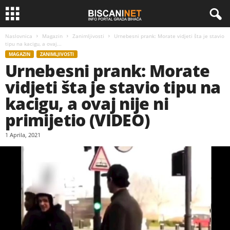
Naslovnica
Magazin
Zanimljivosti
Urnebesni prank: Morate vidjeti šta je stavio
tipu na kacigu, a ovaj...
MAGAZIN
ZANIMLJIVOSTI
Urnebesni prank: Morate
vidjeti šta je stavio tipu na
kacigu, a ovaj nije ni
primijetio (VIDEO)
1 Aprila, 2021