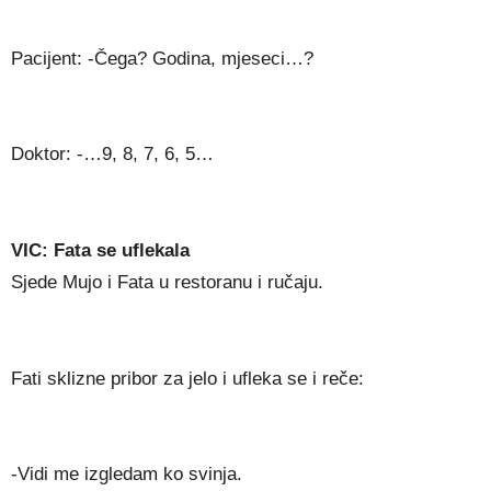
Pacijent: -Čega? Godina, mjeseci…?
Doktor: -…9, 8, 7, 6, 5…
VIC: Fata se uflekala
Sjede Mujo i Fata u restoranu i ručaju.
Fati sklizne pribor za jelo i ufleka se i reče:
-Vidi me izgledam ko svinja.