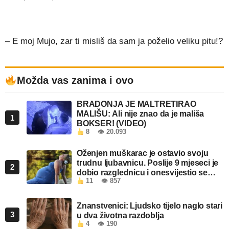
– E moj Mujo, zar ti misliš da sam ja poželio veliku pitu!?
Možda vas zanima i ovo
BRADONJA JE MALTRETIRAO
MALIŠU: Ali nije znao da je mališa
1
BOKSER! (VIDEO)
8
👁 20.093
Oženjen muškarac je ostavio svoju
trudnu ljubavnicu. Poslije 9 mjeseci je
2
dobio razglednicu i onesvijestio se
11
👁 857
kada je pročitao šta piše!
Znanstvenici: Ljudsko tijelo naglo stari
3
u dva životna razdoblja
4
👁 190