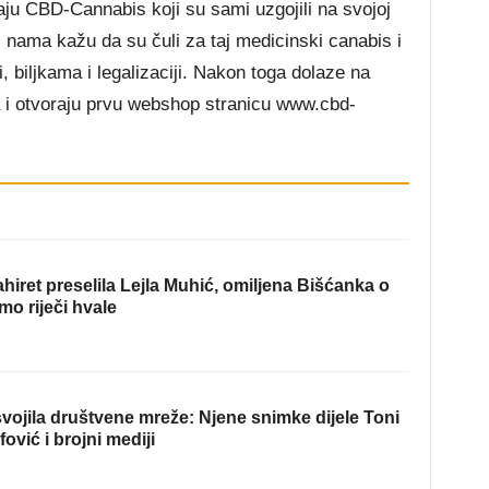
ju CBD-Cannabis koji su sami uzgojili na svojoj
 nama kažu da su čuli za taj medicinski canabis i
i, biljkama i legalizaciji. Nakon toga dolaze na
a i otvoraju prvu webshop stranicu www.cbd-
hiret preselila Lejla Muhić, omiljena Bišćanka o
mo riječi hvale
ojila društvene mreže: Njene snimke dijele Toni
fović i brojni mediji