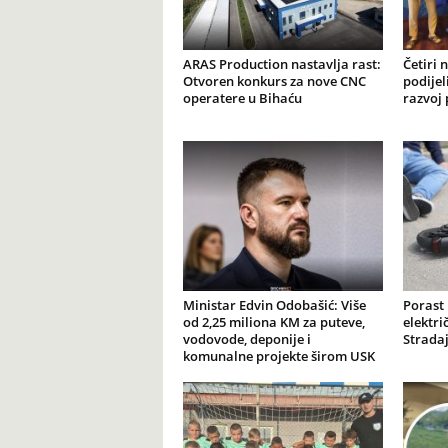
ARAS Production nastavlja rast:
Četiri 
Otvoren konkurs za nove CNC
podijel
operatere u Bihaću
razvoj 
Ministar Edvin Odobašić: Više
Porast
od 2,25 miliona KM za puteve,
elektr
vodovode, deponije i
Stradaj
komunalne projekte širom USK