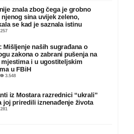
ije znala zbog čega je grobno
 njenog sina uvijek zeleno,
ala se kad je saznala istinu
 257
 Mišljenje naših sugrađana o
logu zakona o zabrani pušenja na
 mjestima i u ugostiteljskim
ima u FBiH
👁 3.548
ti iz Mostara razrednici “ukrali”
 joj priredili iznenađenje života
 281