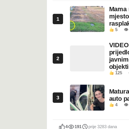
Mama n
mjesto
1
rasplak
5
👁
VIDEO:
prijed
2
javnim
objekt
125
Maturan
3
auto pa
4
👁
4
191
prije 3283 dana