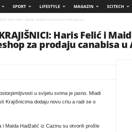
SPORT
LIFESTYLE
MAGAZIN
SCITECH
ICI: Haris Felić i Maida Hadžalić otvorili prvi coffeshop za...
RAJIŠNICI: Haris Felić i Mai
feshop za prodaju canabisa u 
ostorpimljivosti u svijetu svima je jasno. Mladi
osti Krajišnicima dodaju novu crtu a radi se o
 i Maida Hadžalić iz Cazinu su otvorili prošle