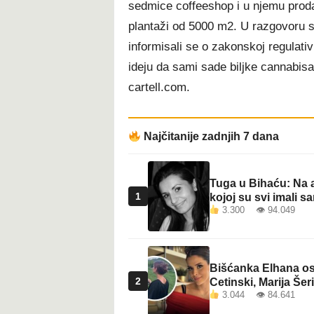
sedmice coffeeshop i u njemu proda
t
plantaži od 5000 m2. U razgovoru s
informisali se o zakonskoj regulativ
ideju da sami sade biljke cannabis
cartell.com.
Najčitanije zadnjih 7 dana
Tuga u Bihaću: Na a
1
kojoj su svi imali sa
3.300 👁 94.049
Bišćanka Elhana osv
2
Cetinski, Marija Šeri
3.044 👁 84.641