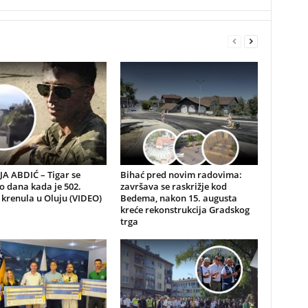
A ABDIĆ – Tigar se
Bihać pred novim radovima:
io dana kada je 502.
završava se raskrižje kod
 krenula u Oluju (VIDEO)
Bedema, nakon 15. augusta
kreće rekonstrukcija Gradskog
trga