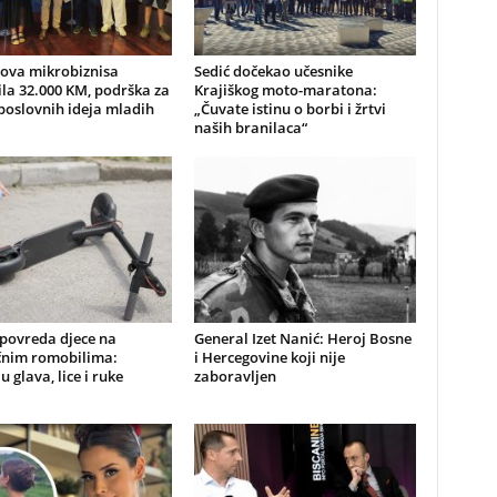
nova mikrobiznisa
Sedić dočekao učesnike
ila 32.000 KM, podrška za
Krajiškog moto-maratona:
poslovnih ideja mladih
„Čuvate istinu o borbi i žrtvi
naših branilaca“
 povreda djece na
General Izet Nanić: Heroj Bosne
ičnim romobilima:
i Hercegovine koji nije
u glava, lice i ruke
zaboravljen