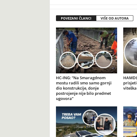
POVEZANI ČLANCI
VIŠE OD AUTORA
HC-ING: “Na Smaragdnom
HAMDIJ
mostu radili smo samo gornji
prisjet
dio konstrukcije, donje
viteška
postrojenje nije bilo predmet
ugovora”