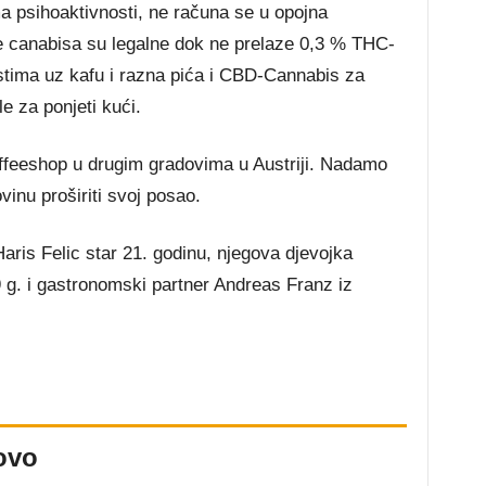
a psihoaktivnosti, ne računa se u opojna
ke canabisa su legalne dok ne prelaze 0,3 % THC-
stima uz kafu i razna pića i CBD-Cannabis za
le za ponjeti kući.
offeeshop u drugim gradovima u Austriji. Nadamo
vinu proširiti svoj posao.
Haris Felic star 21. godinu, njegova djevojka
 g. i gastronomski partner Andreas Franz iz
ovo