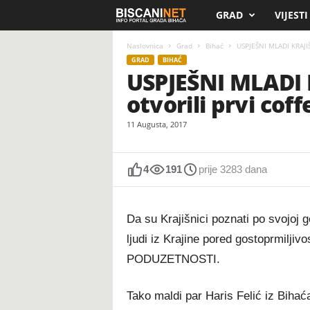
GRAD
VIJESTI
B
i
Naslovnica
Grad
Bihać
USPJEŠNI MLADI KRAJIŠN
GRAD
BIHAĆ
USPJEŠNI MLADI K
s
otvorili prvi cof
c
11 Augusta, 2017
a
n
4
191
prije 3283 dana
i
Da su Krajišnici poznati po svojoj g
.
ljudi iz Krajine pored gostoprmiljiv
PODUZETNOSTI.
n
e
Tako maldi par Haris Felić iz Bihaća