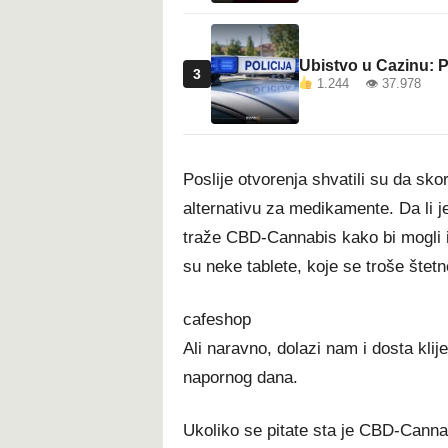
Ubistvo u Cazinu: P
3
1.244 👁 37.978
Poslije otvorenja shvatili su da skor
alternativu za medikamente. Da li je 
traže CBD-Cannabis kako bi mogli i
su neke tablete, koje se troše štetn
cafeshop
Ali naravno, dolazi nam i dosta klij
napornog dana.
Ukoliko se pitate sta je CBD-Cannab