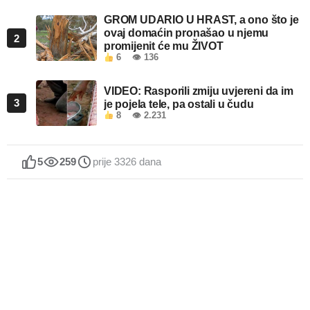
GROM UDARIO U HRAST, a ono što je
ovaj domaćin pronašao u njemu
2
promijenit će mu ŽIVOT
6
👁 136
VIDEO: Rasporili zmiju uvjereni da im
3
je pojela tele, pa ostali u čudu
8
👁 2.231
5
259
prije 3326 dana