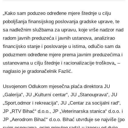
„Kako sam poduzeo određene mjere štednje u cilju
poboljšanja finansijskog poslovanja gradske uprave, te
sa nadležnim službama za upravu, koje vrše nadzor nad
radom javnih preduzeća i javnih ustanova, analizirao
financijsko stanje i poslovanje u istima, odlučio sam da
poduzmem određene mjere prema javnim preduzećima i
ustanovama u cilju štednje i racionalizacije troškova„ –
naglasio je gradonačelnik Fazlić.
Usvojenom Odlukom mjesečna plaća direktora JU
„Galerija“, JU „Kulturni centar“, JU „Stanouprava“, JU
„Sport,odmor i rekreacija“, JU „Centar za socijalni rad“,
JP „RTV Bihać“ d.o.o., JP „Veterinarska stanica“ d.o.o. i
JP „Aerodrom Bihać“ d.o.o. Bihać utvrđuje se najviše (po
svim osnovama, osim minulog rada) u iznosu od dvije