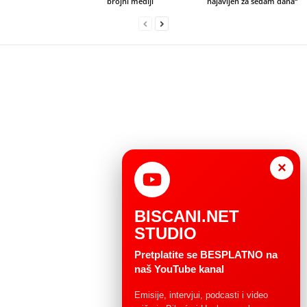
brojni mediji
najavljen za sedam dana“
×
BISCANI.NET
STUDIO
Pretplatite se BESPLATNO na
naš YouTube kanal
Emisije, intervjui, podcasti i video