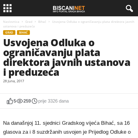
Naslovnica
Grad
Bihać
Usvojena Odluka o ograničavanju plata direktora javnih
ustanova i preduzeća
GRAD
BIHAĆ
Usvojena Odluka o
ograničavanju plata
direktora javnih ustanova
i preduzeća
28 Juna, 2017
5
259
prije 3326 dana
Na današnjoj 11. sjednici Gradskog vijeća Bihać, sa 16
glasova za i 8 suzdržanih usvojen je Prijedlog Odluke o