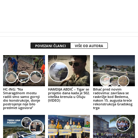
POVEZANI ČLANCI
VIŠE OD AUTORA
HC-ING: “Na
HAMDIJA ABDIĆ – Tigar se
Bihać pred novim
Smaragdnom mostu
prisjetio dana kada je 502.
radovima: završava se
radili smo samo gornji
viteška krenula u Oluju
raskrižje kod Bedema,
dio konstrukcije, donje
(VIDEO)
nakon 15. augusta kreće
postrojenje nije bilo
rekonstrukcija Gradskog
predmet ugovora”
trga