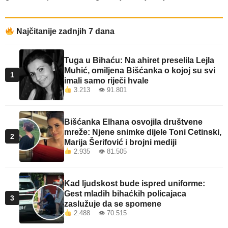
Najčitanije zadnjih 7 dana
Tuga u Bihaću: Na ahiret preselila Lejla
Muhić, omiljena Bišćanka o kojoj su svi
1
imali samo riječi hvale
3.213 👁 91.801
Bišćanka Elhana osvojila društvene
mreže: Njene snimke dijele Toni Cetinski,
2
Marija Šerifović i brojni mediji
2.935 👁 81.505
Kad ljudskost bude ispred uniforme:
Gest mladih bihaćkih policajaca
3
zaslužuje da se spomene
2.488 👁 70.515