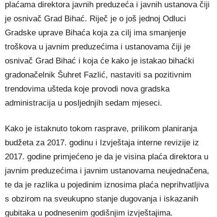
plaćama direktora javnih preduzeća i javnih ustanova čiji
je osnivač Grad Bihać. Riječ je o još jednoj Odluci
Gradske uprave Bihaća koja za cilj ima smanjenje
troškova u javnim preduzećima i ustanovama čiji je
osnivač Grad Bihać i koja će kako je istakao bihaćki
gradonačelnik Šuhret Fazlić, nastaviti sa pozitivnim
trendovima ušteda koje provodi nova gradska
administracija u posljednjih sedam mjeseci.
Kako je istaknuto tokom rasprave, prilikom planiranja
budžeta za 2017. godinu i Izvještaja interne revizije iz
2017. godine primjećeno je da je visina plaća direktora u
javnim preduzećima i javnim ustanovama neujednačena,
te da je razlika u pojedinim iznosima plaća neprihvatljiva
s obzirom na sveukupno stanje dugovanja i iskazanih
gubitaka u podnesenim godišnjim izvještajima.