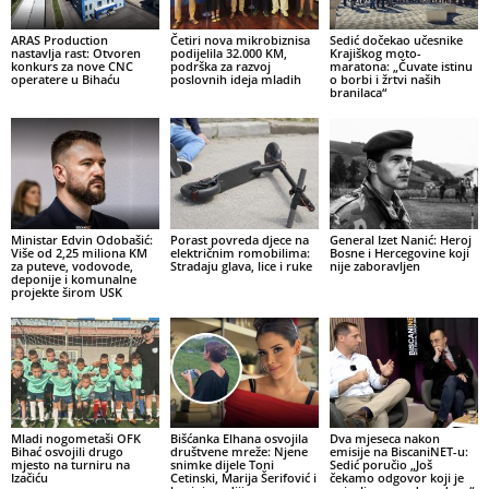
ARAS Production
Četiri nova mikrobiznisa
Sedić dočekao učesnike
nastavlja rast: Otvoren
podijelila 32.000 KM,
Krajiškog moto-
konkurs za nove CNC
podrška za razvoj
maratona: „Čuvate istinu
operatere u Bihaću
poslovnih ideja mladih
o borbi i žrtvi naših
branilaca“
Ministar Edvin Odobašić:
Porast povreda djece na
General Izet Nanić: Heroj
Više od 2,25 miliona KM
električnim romobilima:
Bosne i Hercegovine koji
za puteve, vodovode,
Stradaju glava, lice i ruke
nije zaboravljen
deponije i komunalne
projekte širom USK
Mladi nogometaši OFK
Bišćanka Elhana osvojila
Dva mjeseca nakon
Bihać osvojili drugo
društvene mreže: Njene
emisije na BiscaniNET-u:
mjesto na turniru na
snimke dijele Toni
Sedić poručio „Još
Izačiću
Cetinski, Marija Šerifović i
čekamo odgovor koji je