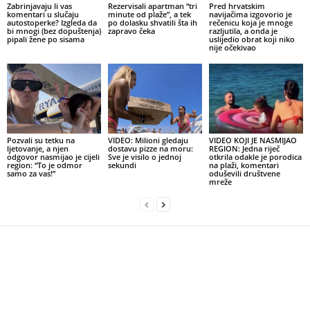
Zabrinjavaju li vas
Rezervisali apartman “tri
Pred hrvatskim
komentari u slučaju
minute od plaže”, a tek
navijačima izgovorio je
autostoperke? Izgleda da
po dolasku shvatili šta ih
rečenicu koja je mnoge
bi mnogi (bez dopuštenja)
zapravo čeka
razljutila, a onda je
pipali žene po sisama
uslijedio obrat koji niko
nije očekivao
Pozvali su tetku na
VIDEO: Milioni gledaju
VIDEO KOJI JE NASMIJAO
ljetovanje, a njen
dostavu pizze na moru:
REGION: Jedna riječ
odgovor nasmijao je cijeli
Sve je visilo o jednoj
otkrila odakle je porodica
region: “To je odmor
sekundi
na plaži, komentari
samo za vas!”
oduševili društvene
mreže