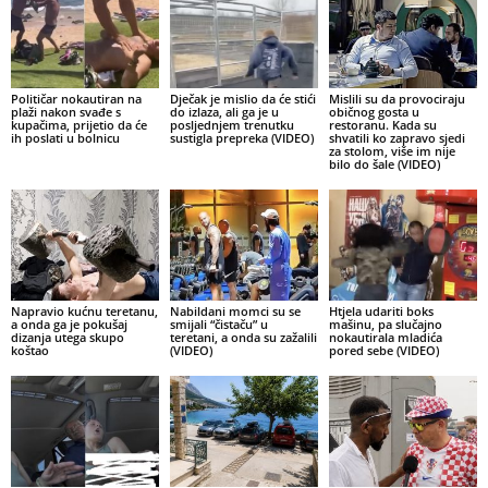
Političar nokautiran na
Dječak je mislio da će stići
Mislili su da provociraju
plaži nakon svađe s
do izlaza, ali ga je u
običnog gosta u
kupačima, prijetio da će
posljednjem trenutku
restoranu. Kada su
ih poslati u bolnicu
sustigla prepreka (VIDEO)
shvatili ko zapravo sjedi
za stolom, više im nije
bilo do šale (VIDEO)
Napravio kućnu teretanu,
Nabildani momci su se
Htjela udariti boks
a onda ga je pokušaj
smijali “čistaču” u
mašinu, pa slučajno
dizanja utega skupo
teretani, a onda su zažalili
nokautirala mladića
koštao
(VIDEO)
pored sebe (VIDEO)