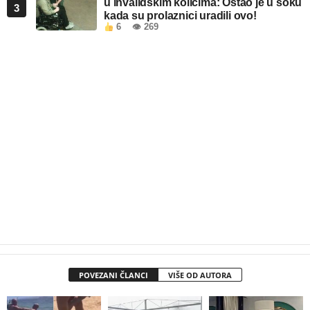
u invalidskim kolicima: Ostao je u šoku
3
kada su prolaznici uradili ovo!
6
👁 269
POVEZANI ČLANCI
VIŠE OD AUTORA