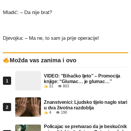
Mladić: – Da nije brat?
Djevojka: – Ma ne, to sam ja prije operacije!
Možda vas zanima i ovo
VIDEO: “Bihaćko ljeto” – Promocija
1
knjige: “Glumac… je glumac…”
21
👁 803
Znanstvenici: Ljudsko tijelo naglo stari
2
u dva životna razdoblja
4
👁 190
Policajac se pretvarao da je beskućnik