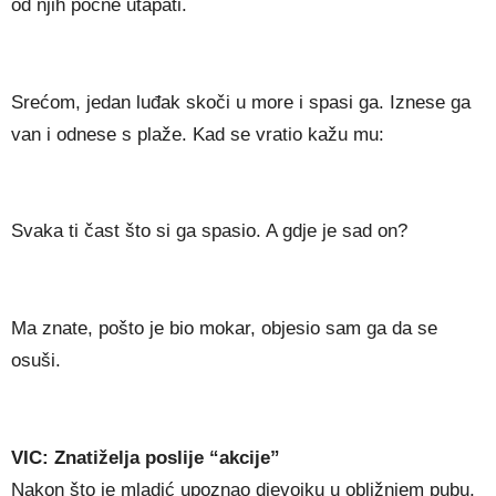
od njih počne utapati.
Srećom, jedan luđak skoči u more i spasi ga. Iznese ga
van i odnese s plaže. Kad se vratio kažu mu:
Svaka ti čast što si ga spasio. A gdje je sad on?
Ma znate, pošto je bio mokar, objesio sam ga da se
osuši.
VIC: Znatiželja poslije “akcije”
Nakon što je mladić upoznao djevojku u obližnjem pubu,