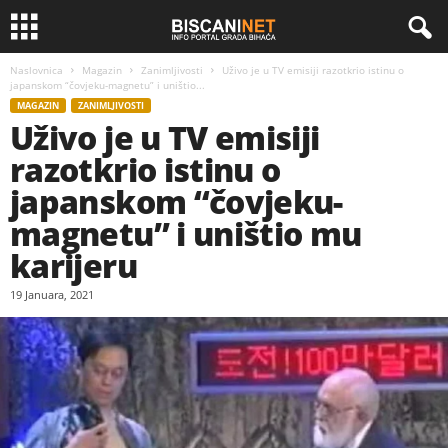
Naslovnica
Magazin
Zanimljivosti
Uživo je u TV emisiji razotkrio istinu o
japanskom “čovjeku-magnetu” i uništio...
MAGAZIN
ZANIMLJIVOSTI
Uživo je u TV emisiji
razotkrio istinu o
japanskom “čovjeku-
magnetu” i uništio mu
karijeru
19 Januara, 2021