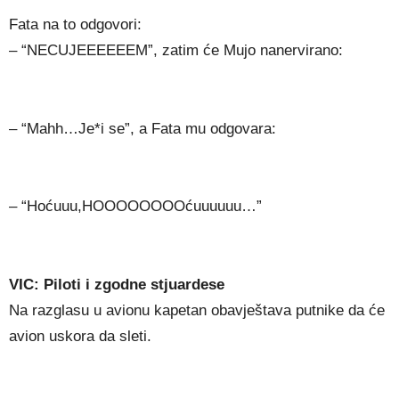
Fata na to odgovori:
– “NECUJEEEEEEM”, zatim će Mujo nanervirano:
– “Mahh…Je*i se”, a Fata mu odgovara:
– “Hoćuuu,HOOOOOOOOćuuuuuu…”
VIC: Piloti i zgodne stjuardese
Na razglasu u avionu kapetan obavještava putnike da će
avion uskora da sleti.