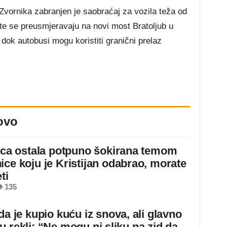
vornika zabranjen je saobraćaj za vozila teža od
te se preusmjeravaju na novi most Bratoljub u
 dok autobusi mogu koristiti granični prelaz
ovo
jica ostala potpuno šokirana temom
ice koju je Kristijan odabrao, morate
ti
 135
da je kupio kuću iz snova, ali glavno
u rekli: “Ne mogu ni sliku na zid da