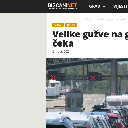
GRAD
VIJESTI
B
i
Naslovnica
Grad
Bihać
Velike gužve na granič
GRAD
BIHAĆ
Velike gužve na 
s
čeka
c
21 Jula, 2024
a
n
i
.
n
e