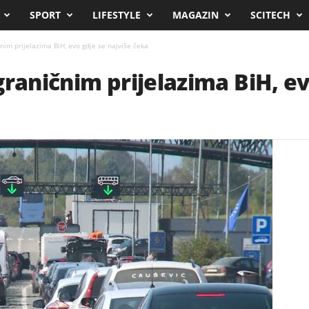
SPORT
LIFESTYLE
MAGAZIN
SCITECH
nim prijelazima BiH, evo gdje se najviše čeka
graničnim prijelazima BiH, ev