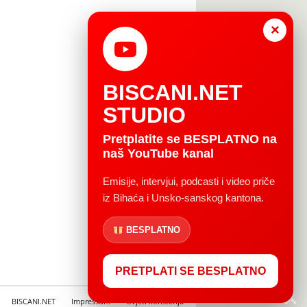
×
BISCANI.NET
STUDIO
Pretplatite se BESPLATNO na
naš YouTube kanal
Emisije, intervjui, podcasti i video priče
iz Bihaća i Unsko-sanskog kantona.
BESPLATNO
PRETPLATI SE BESPLATNO
BISCANI.NET
Impressum
Uvjeti korištenja