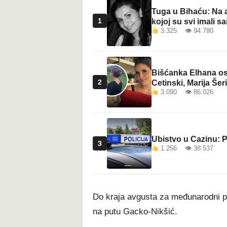
Tuga u Bihaću: Na a
1
kojoj su svi imali sa
3.325 👁 94.780
Bišćanka Elhana osv
2
Cetinski, Marija Šeri
3.090 👁 86.026
Ubistvo u Cazinu: P
3
1.256 👁 38.537
Do kraja avgusta za međunarodni pu
na putu Gacko-Nikšić.