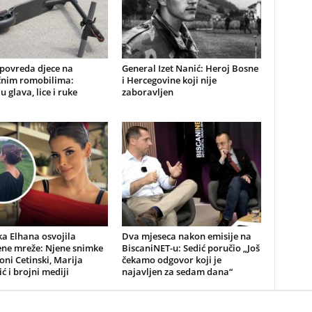
 povreda djece na
General Izet Nanić: Heroj Bosne
ičnim romobilima:
i Hercegovine koji nije
u glava, lice i ruke
zaboravljen
a Elhana osvojila
Dva mjeseca nakon emisije na
ene mreže: Njene snimke
BiscaniNET-u: Sedić poručio „Još
Toni Cetinski, Marija
čekamo odgovor koji je
ić i brojni mediji
najavljen za sedam dana“