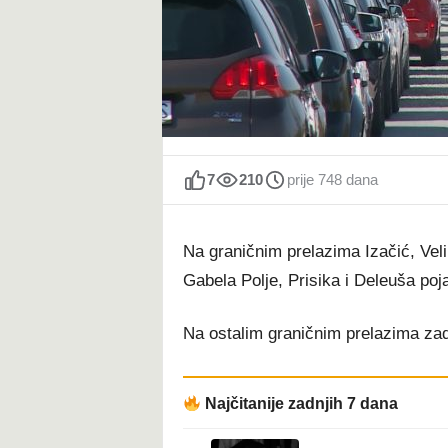
t
7
210
prije 748 dana
Na graničnim prelazima Izačić, Vel
Gabela Polje, Prisika i Deleuša poja
Na ostalim graničnim prelazima zad
Najčitanije zadnjih 7 dana