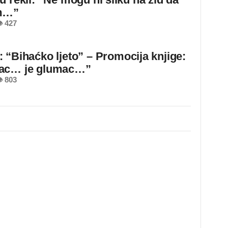
m…”
 427
 “Bihaćko ljeto” – Promocija knjige:
ac… je glumac…”
 803