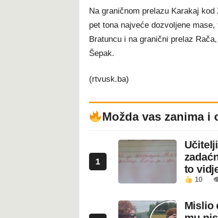
Na graničnom prelazu Karakaj kod Z
pet tona najveće dozvoljene mase, 
Bratuncu i na granični prelaz Rača,
Šepak.
(rtvusk.ba)
Možda vas zanima i 
Učitel
zadaćn
1
to vidje
10

Mislio 
mu nis