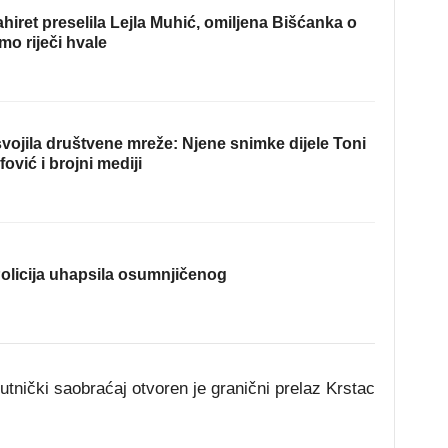
hiret preselila Lejla Muhić, omiljena Bišćanka o
mo riječi hvale
ojila društvene mreže: Njene snimke dijele Toni
fović i brojni mediji
olicija uhapsila osumnjičenog
tnički saobraćaj otvoren je granični prelaz Krstac