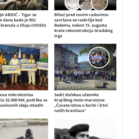
A ABDIĆ – Tigar se
Bihać pred novim radovima:
io dana kada je 502.
završava se raskrižje kod
 krenula u Oluju (VIDEO)
Bedema, nakon 15. augusta
kreće rekonstrukcija Gradskog
trga
nova mikrobiznisa
Sedić dočekao učesnike
ila 32.000 KM, podrška za
Krajiškog moto-maratona:
poslovnih ideja mladih
„Čuvate istinu o borbi i žrtvi
naših branilaca“