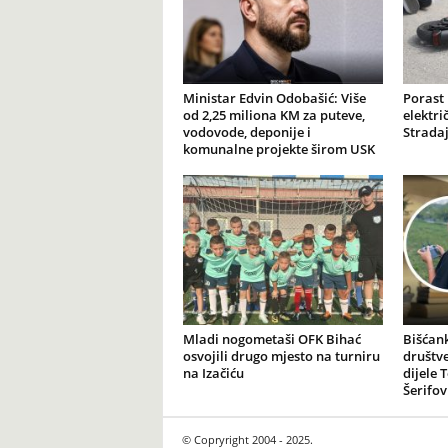
Ministar Edvin Odobašić: Više
Porast
od 2,25 miliona KM za puteve,
elektr
vodovode, deponije i
Stradaj
komunalne projekte širom USK
Mladi nogometaši OFK Bihać
Bišćank
osvojili drugo mjesto na turniru
društv
na Izačiću
dijele 
Šerifov
© Copryright 2004 - 2025.