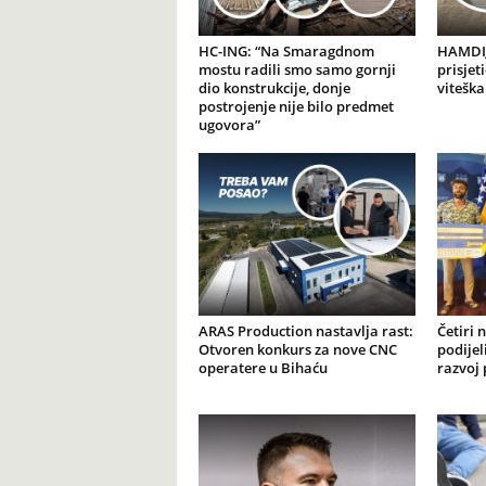
HC-ING: “Na Smaragdnom
HAMDIJ
mostu radili smo samo gornji
prisjet
dio konstrukcije, donje
viteška
postrojenje nije bilo predmet
ugovora”
ARAS Production nastavlja rast:
Četiri 
Otvoren konkurs za nove CNC
podijel
operatere u Bihaću
razvoj 