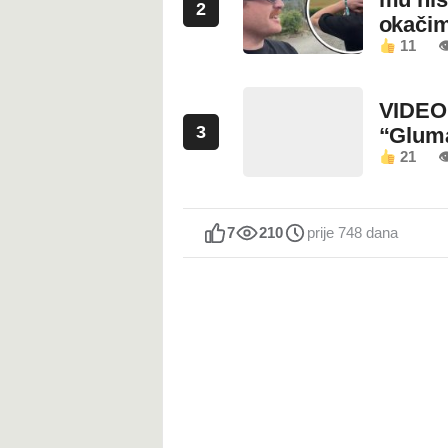
2
okači
11

VIDEO:
3
“Glum
21

7
210
prije 748 dana