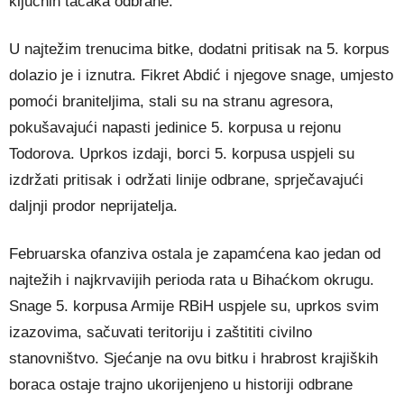
ključnih tačaka odbrane.
U najtežim trenucima bitke, dodatni pritisak na 5. korpus
dolazio je i iznutra. Fikret Abdić i njegove snage, umjesto
pomoći braniteljima, stali su na stranu agresora,
pokušavajući napasti jedinice 5. korpusa u rejonu
Todorova. Uprkos izdaji, borci 5. korpusa uspjeli su
izdržati pritisak i održati linije odbrane, sprječavajući
daljnji prodor neprijatelja.
Februarska ofanziva ostala je zapamćena kao jedan od
najtežih i najkrvavijih perioda rata u Bihaćkom okrugu.
Snage 5. korpusa Armije RBiH uspjele su, uprkos svim
izazovima, sačuvati teritoriju i zaštititi civilno
stanovništvo. Sjećanje na ovu bitku i hrabrost krajiških
boraca ostaje trajno ukorijenjeno u historiji odbrane