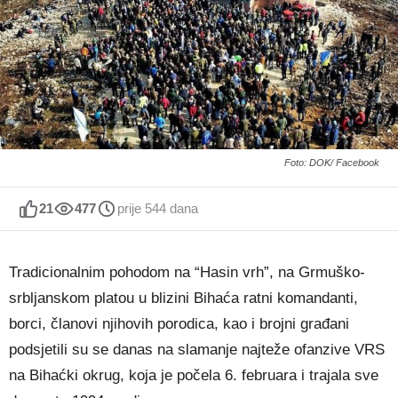
Foto: DOK/ Facebook
21
477
prije 544 dana
Tradicionalnim pohodom na “Hasin vrh”, na Grmuško-
srbljanskom platou u blizini Bihaća ratni komandanti,
borci, članovi njihovih porodica, kao i brojni građani
podsjetili su se danas na slamanje najteže ofanzive VRS
na Bihaćki okrug, koja je počela 6. februara i trajala sve