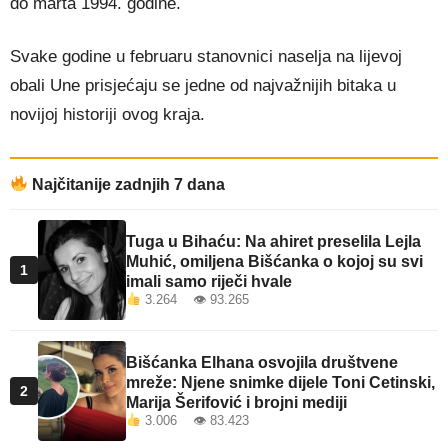
do marta 1994. godine.
Svake godine u februaru stanovnici naselja na lijevoj
obali Une prisjećaju se jedne od najvažnijih bitaka u
novijoj historiji ovog kraja.
Najčitanije zadnjih 7 dana
Tuga u Bihaću: Na ahiret preselila Lejla
Muhić, omiljena Bišćanka o kojoj su svi
1
imali samo riječi hvale
3.264 👁 93.265
Bišćanka Elhana osvojila društvene
mreže: Njene snimke dijele Toni Cetinski,
2
Marija Šerifović i brojni mediji
3.006 👁 83.423