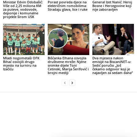
Ministar Edvin Odobašić:
Porast povreda djece na
General Izet Nanić: Heroj
Više od 2,25 miliona KM
električnim romobilima:
Bosne i Hercegovine koji
za puteve, vodovode,
Stradaju glava, lice i ruke
nije zaboravljen
deponije i komunalne
projekte širom USK
Mladi nogometaši OFK
Bišćanka Elhana osvojila
Dva mjeseca nakon
Bihać osvojili drugo
društvene mreže: Njene
emisije na BiscaniNET-u:
mjesto na turniru na
snimke dijele Toni
Sedić poručio „Još
Izačiću
Cetinski, Marija Šerifović i
čekamo odgovor koji je
brojni mediji
najavljen za sedam dana“