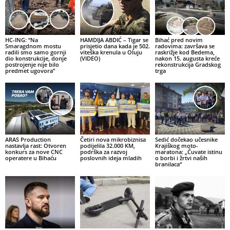
HC-ING: “Na
HAMDIJA ABDIĆ – Tigar se
Bihać pred novim
Smaragdnom mostu
prisjetio dana kada je 502.
radovima: završava se
radili smo samo gornji
viteška krenula u Oluju
raskrižje kod Bedema,
dio konstrukcije, donje
(VIDEO)
nakon 15. augusta kreće
postrojenje nije bilo
rekonstrukcija Gradskog
predmet ugovora”
trga
ARAS Production
Četiri nova mikrobiznisa
Sedić dočekao učesnike
nastavlja rast: Otvoren
podijelila 32.000 KM,
Krajiškog moto-
konkurs za nove CNC
podrška za razvoj
maratona: „Čuvate istinu
operatere u Bihaću
poslovnih ideja mladih
o borbi i žrtvi naših
branilaca“