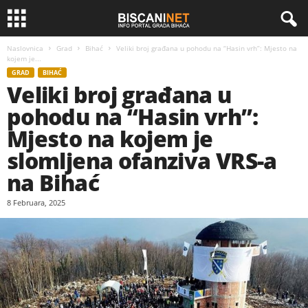
Naslovnica
Grad
Bihać
Veliki broj građana u pohodu na “Hasin vrh”: Mjesto na
kojem je...
GRAD
BIHAĆ
Veliki broj građana u
pohodu na “Hasin vrh”:
Mjesto na kojem je
slomljena ofanziva VRS-a
na Bihać
8 Februara, 2025