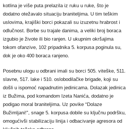
kotlina je više puta prelazila iz ruku u ruke, što je
dodatno otežavalo situaciju braniteljima. U tim teškim
uslovima, krajiški borci pokazali su izuzetnu hrabrost i
odlučnost. Borbe su trajale danima, a veliki broj boraca
izgubio je živote ili bio ranjen. U ukupnim okršajima
tokom ofanzive, 102 pripadnika 5. korpusa poginula su,
dok je oko 400 boraca ranjeno.
Posebnu ulogu u odbrani imali su borci 505. viteške, 511.
slavne, 517. lake i 510. oslobodilačke brigade, koji su
došli u ispomoć napadnutim jedinicama. Dolazak jedinica
iz Bužima, pod komandom Izeta Nanića, dodatno je
podigao moral braniteljima. Uz povike “Dolaze
Bužimljani!”, snage 5. korpusa dobile su ključnu podršku,
omogućivši stabilizaciju linija i odbacivanje agresora od