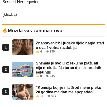
Bosne i Hercegovine.
(klix.ba)
Možda vas zanima i ovo
Znanstvenici: Ljudsko tijelo naglo stari
1
u dva životna razdoblja
4
👁 190
Snimala je svoju kćerku na plaži, ali
nije ni slutila šta će se desiti narednih
2
sekundi!
8
👁 245
“Komšija koji je mlađi od mene preko
3
20 godina me danima spopadao”
11
👁 677