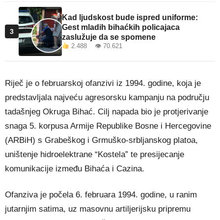
Kad ljudskost bude ispred uniforme:
Gest mladih bihaćkih policajaca
3
zaslužuje da se spomene
2.488 👁 70.621
Riječ je o februarskoj ofanzivi iz 1994. godine, koja je
predstavljala najveću agresorsku kampanju na području
tadašnjeg Okruga Bihać. Cilj napada bio je protjerivanje
snaga 5. korpusa Armije Republike Bosne i Hercegovine
(ARBiH) s Grabeškog i Grmuško-srbljanskog platoa,
uništenje hidroelektrane “Kostela” te presijecanje
komunikacije između Bihaća i Cazina.
Ofanziva je počela 6. februara 1994. godine, u ranim
jutarnjim satima, uz masovnu artiljerijsku pripremu