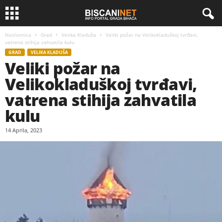
Naslovnica
Grad
Velika Kladuša
Veliki požar na Velikokladuškoj tvrđavi,
vatrena stihija zahvatila kulu
GRAD
VELIKA KLADUŠA
Veliki požar na
Velikokladuškoj tvrđavi,
vatrena stihija zahvatila
kulu
14 Aprila, 2023