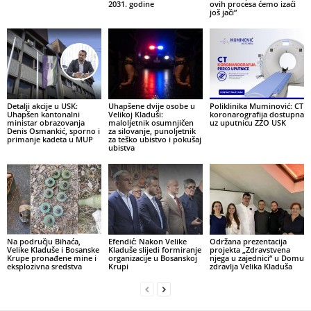
2031. godine
ovih procesa ćemo izaći
još jači”
Detalji akcije u USK:
Uhapšene dvije osobe u
Poliklinika Muminović: CT
Uhapšen kantonalni
Velikoj Kladuši:
koronarografija dostupna
ministar obrazovanja
maloljetnik osumnjičen
uz uputnicu ZZO USK
Denis Osmankić, sporno i
za silovanje, punoljetnik
primanje kadeta u MUP
za teško ubistvo i pokušaj
ubistva
Na području Bihaća,
Efendić: Nakon Velike
Održana prezentacija
Velike Kladuše i Bosanske
Kladuše slijedi formiranje
projekta „Zdravstvena
Krupe pronađene mine i
organizacije u Bosanskoj
njega u zajednici“ u Domu
eksplozivna sredstva
Krupi
zdravlja Velika Kladuša