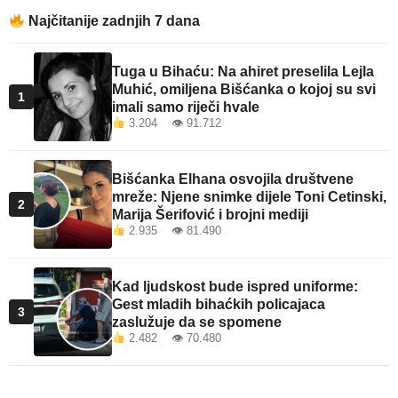
Najčitanije zadnjih 7 dana
Tuga u Bihaću: Na ahiret preselila Lejla
Muhić, omiljena Bišćanka o kojoj su svi
1
imali samo riječi hvale
3.204 👁 91.712
Bišćanka Elhana osvojila društvene
mreže: Njene snimke dijele Toni Cetinski,
2
Marija Šerifović i brojni mediji
2.935 👁 81.490
Kad ljudskost bude ispred uniforme:
Gest mladih bihaćkih policajaca
3
zaslužuje da se spomene
2.482 👁 70.480