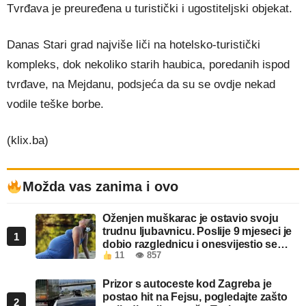
Tvrđava je preuređena u turistički i ugostiteljski objekat.
Danas Stari grad najviše liči na hotelsko-turistički
kompleks, dok nekoliko starih haubica, poredanih ispod
tvrđave, na Mejdanu, podsjeća da su se ovdje nekad
vodile teške borbe.
(klix.ba)
Možda vas zanima i ovo
Oženjen muškarac je ostavio svoju
trudnu ljubavnicu. Poslije 9 mjeseci je
1
dobio razglednicu i onesvijestio se
11
👁 857
kada je pročitao šta piše!
Prizor s autoceste kod Zagreba je
postao hit na Fejsu, pogledajte zašto
2