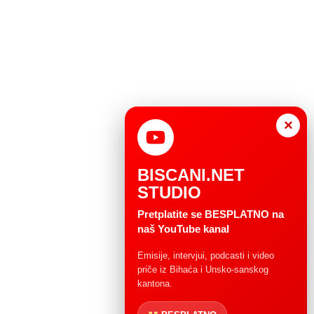
×
BISCANI.NET
STUDIO
Pretplatite se BESPLATNO na
naš YouTube kanal
Emisije, intervjui, podcasti i video
priče iz Bihaća i Unsko-sanskog
kantona.