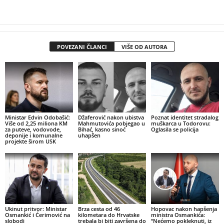
POVEZANI ČLANCI
VIŠE OD AUTORA
Ministar Edvin Odobašić:
Džaferović nakon ubistva
Poznat identitet stradalog
Više od 2,25 miliona KM
Mahmutovića pobjegao u
muškarca u Todorovu:
za puteve, vodovode,
Bihać, kasno sinoć
Oglasila se policija
deponije i komunalne
uhapšen
projekte širom USK
Ukinut pritvor: Ministar
Brza cesta od 46
Hopovac nakon hapšenja
Osmankić i Ćerimović na
kilometara do Hrvatske
ministra Osmankića:
slobodi
trebala bi biti završena do
“Nećemo pokleknuti, iz