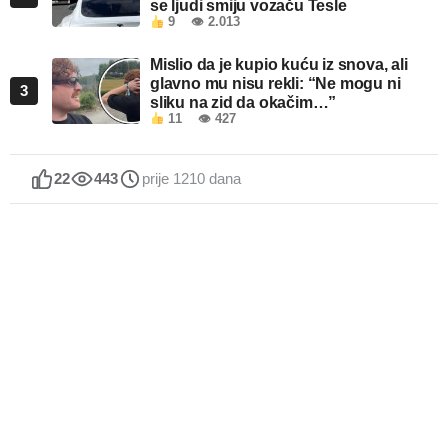
se ljudi smiju vozaču Tesle
9
👁 2.013
Mislio da je kupio kuću iz snova, ali
glavno mu nisu rekli: “Ne mogu ni
3
sliku na zid da okačim…”
11
👁 427
22
443
prije 1210 dana