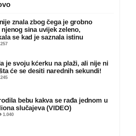
ovo
ije znala zbog čega je grobno
 njenog sina uvijek zeleno,
ala se kad je saznala istinu
 257
 je svoju kćerku na plaži, ali nije ni
 šta će se desiti narednih sekundi!
 245
rodila bebu kakva se rađa jednom u
liona slučajeva (VIDEO)
 1.040