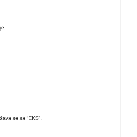
ge.
ršava se sa “EKS”.