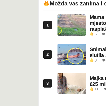
Možda vas zanima i 
Mama n
mjesto
1
rasplak
5
👁
Snimala
2
slutila
8
👁
Majka 
3
625 mi
11
