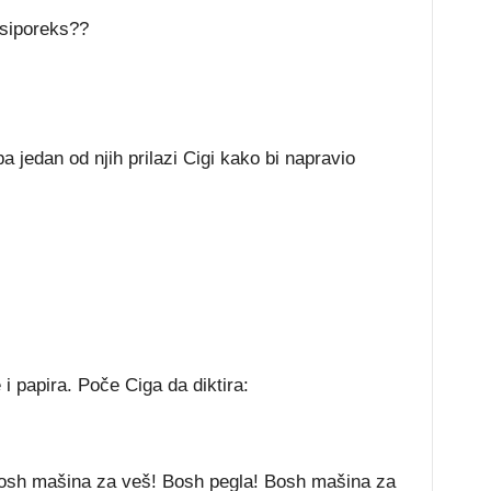
i siporeks??
 pa jedan od njih prilazi Cigi kako bi napravio
 i papira. Poče Ciga da diktira:
osh mašina za veš! Bosh pegla! Bosh mašina za