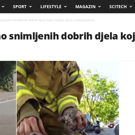
SPORT
LIFESTYLE
MAGAZIN
SCITECH
lučajno snimljenih dobrih djela koja vraćaju vjeru u čovječanstvo
o snimljenih dobrih djela koj