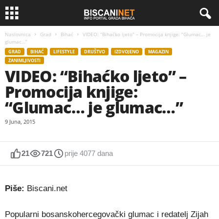
Naslovnica
Grad
Bihać
VIDEO: “Bihaćko ljeto” – Promocija knjige: “Glumac… je
glumac…”
GRAD
BIHAĆ
LIFESTYLE
DRUŠTVO
IZDVOJENO
MAGAZIN
ZANIMLJIVOSTI
VIDEO: “Bihaćko ljeto” –
Promocija knjige:
“Glumac… je glumac…”
9 Juna, 2015
21
721
prije 4077 dana
Piše:
Biscani.net
Popularni bosanskohercegovački glumac i redatelj Zijah