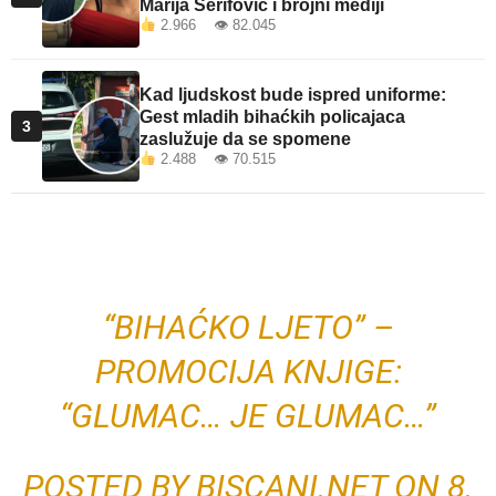
Marija Šerifović i brojni mediji
2.966 👁 82.045
Kad ljudskost bude ispred uniforme:
Gest mladih bihaćkih policajaca
3
zaslužuje da se spomene
2.488 👁 70.515
“BIHAĆKO LJETO” –
PROMOCIJA KNJIGE:
“GLUMAC… JE GLUMAC…”
POSTED BY
BISCANI.NET
ON 8.