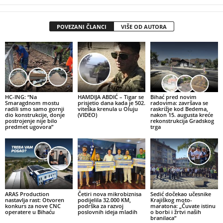
POVEZANI ČLANCI
VIŠE OD AUTORA
HC-ING: “Na
HAMDIJA ABDIĆ – Tigar se
Bihać pred novim
Smaragdnom mostu
prisjetio dana kada je 502.
radovima: završava se
radili smo samo gornji
viteška krenula u Oluju
raskrižje kod Bedema,
dio konstrukcije, donje
(VIDEO)
nakon 15. augusta kreće
postrojenje nije bilo
rekonstrukcija Gradskog
predmet ugovora”
trga
ARAS Production
Četiri nova mikrobiznisa
Sedić dočekao učesnike
nastavlja rast: Otvoren
podijelila 32.000 KM,
Krajiškog moto-
konkurs za nove CNC
podrška za razvoj
maratona: „Čuvate istinu
operatere u Bihaću
poslovnih ideja mladih
o borbi i žrtvi naših
branilaca“