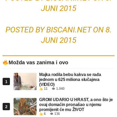
JUNI 2015
POSTED BY
BISCANI.NET
ON
8.
JUNI 2015
Možda vas zanima i ovo
Majka rodila bebu kakva se rađa
jednom u 625 miliona slučajeva
1
(VIDEO)
11
👁 1.040
GROM UDARIO U HRAST, a ono što je
ovaj domaćin pronašao u njemu
2
promijenit će mu ŽIVOT
6
👁 136