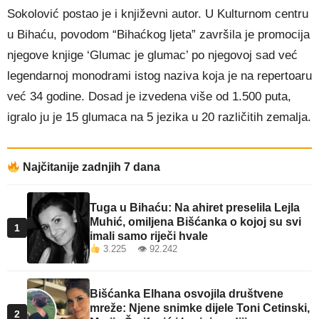
Sokolović postao je i književni autor. U Kulturnom centru
u Bihaću, povodom “Bihaćkog ljeta” završila je promocija
njegove knjige ‘Glumac je glumac’ po njegovoj sad već
legendarnoj monodrami istog naziva koja je na repertoaru
već 34 godine. Dosad je izvedena više od 1.500 puta,
igralo ju je 15 glumaca na 5 jezika u 20 različitih zemalja.
Najčitanije zadnjih 7 dana
Tuga u Bihaću: Na ahiret preselila Lejla
Muhić, omiljena Bišćanka o kojoj su svi
1
imali samo riječi hvale
3.225 👁 92.242
Bišćanka Elhana osvojila društvene
mreže: Njene snimke dijele Toni Cetinski,
2