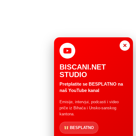
×
BISCANI.NET
STUDIO
Pretplatite se BESPLATNO na
naš YouTube kanal
Emisije, intervjui, podcasti i video
priče iz Bihaća i Unsko-sanskog
kantona.
BESPLATNO