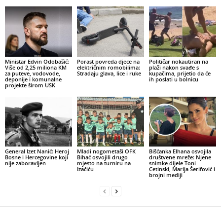
Ministar Edvin Odobašić:
Porast povreda djece na
Političar nokautiran na
Više od 2,25 miliona KM
električnim romobilima:
plaži nakon svađe s
za puteve, vodovode,
Stradaju glava, lice i ruke
kupačima, prijetio da će
deponije i komunalne
ih poslati u bolnicu
projekte širom USK
General Izet Nanić: Heroj
Mladi nogometaši OFK
Bišćanka Elhana osvojila
Bosne i Hercegovine koji
Bihać osvojili drugo
društvene mreže: Njene
nije zaboravljen
mjesto na turniru na
snimke dijele Toni
Izačiću
Cetinski, Marija Šerifović i
brojni mediji