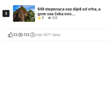
649 stepenaca vas dijeli od vrha, a
3
gore vas čeka ovo…
8
👁 153
21
721
prije 4077 dana