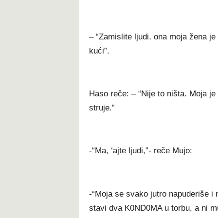
– “Zamislite ljudi, ona moja žena 
kući”.
Haso reče: – “Nije to ništa. Moja je
struje.”
-“Ma, ‘ajte ljudi,”- reče Mujo:
-“Moja se svako jutro napuderiše i n
stavi dva K0ND0MA u torbu, a ni m