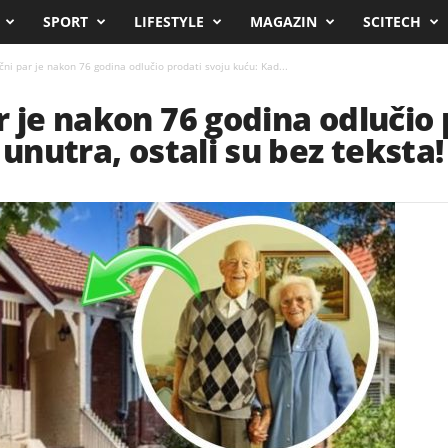
SPORT
LIFESTYLE
MAGAZIN
SCITECH
ni par je nakon 76 godina odlučio prodati svoju kuću: Kad...
r je nakon 76 godina odlučio 
 unutra, ostali su bez teksta!