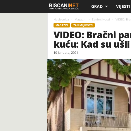
GRAD
VIJESTI
B
i
Naslovnica
Magazin
Zanimljivosti
VIDEO: Brač
MAGAZIN
ZANIMLJIVOSTI
VIDEO: Bračni pa
s
kuću: Kad su ušli
c
10 Januara, 2021
a
n
i
.
n
e