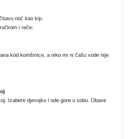
 čitavu noć kao kip.
ručkom i reče:
dana kod komšinice, a niko mi ni čašu vode nije
oj
oj. Izabere djevojku i ode gore u sobu. Obave