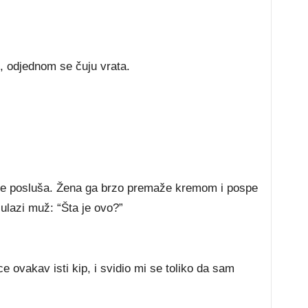
, odjednom se čuju vrata.
 je posluša. Žena ga brzo premaže kremom i pospe
lazi muž: “Šta je ovo?”
 ovakav isti kip, i svidio mi se toliko da sam