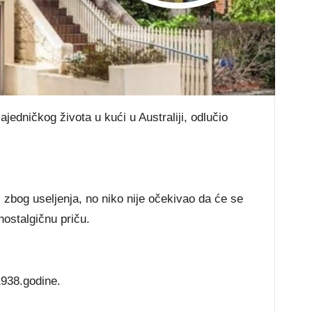
ajedničkog života u kući u Australiji, odlučio
 zbog useljenja, no niko nije očekivao da će se
nostalgičnu priču.
1938.godine.