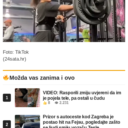
Foto: TikTok
(24sata.hr)
Možda vas zanima i ovo
VIDEO: Rasporili zmiju uvjereni da im
1
je pojela tele, pa ostali u čudu
8
👁 2.231
Prizor s autoceste kod Zagreba je
postao hit na Fejsu, pogledajte zašto
2
se ljudi smiju vozaču Tesle