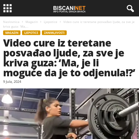
Naslovnica
Magazin
Ljepotice
Video cure iz teretane posvađao ljude, za sve je
kriva guza: ‘Ma,...
MAGAZIN
LJEPOTICE
ZANIMLJIVOSTI
Video cure iz teretane
posvađao ljude, za sve je
kriva guza: ‘Ma, je li
moguće da je to odjenula!?’
9 Jula, 2024