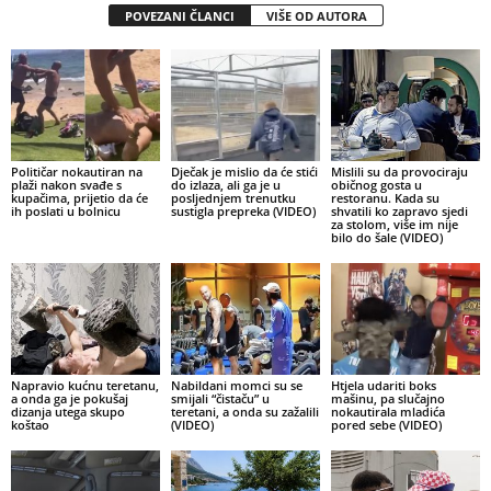
POVEZANI ČLANCI
VIŠE OD AUTORA
Političar nokautiran na
Dječak je mislio da će stići
Mislili su da provociraju
plaži nakon svađe s
do izlaza, ali ga je u
običnog gosta u
kupačima, prijetio da će
posljednjem trenutku
restoranu. Kada su
ih poslati u bolnicu
sustigla prepreka (VIDEO)
shvatili ko zapravo sjedi
za stolom, više im nije
bilo do šale (VIDEO)
Napravio kućnu teretanu,
Nabildani momci su se
Htjela udariti boks
a onda ga je pokušaj
smijali “čistaču” u
mašinu, pa slučajno
dizanja utega skupo
teretani, a onda su zažalili
nokautirala mladića
koštao
(VIDEO)
pored sebe (VIDEO)