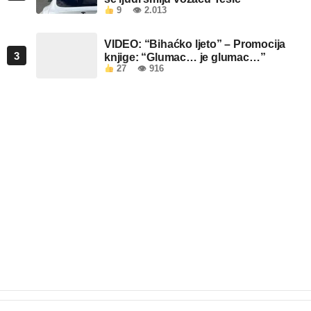
9
👁 2.013
VIDEO: “Bihaćko ljeto” – Promocija
3
knjige: “Glumac… je glumac…”
27
👁 916