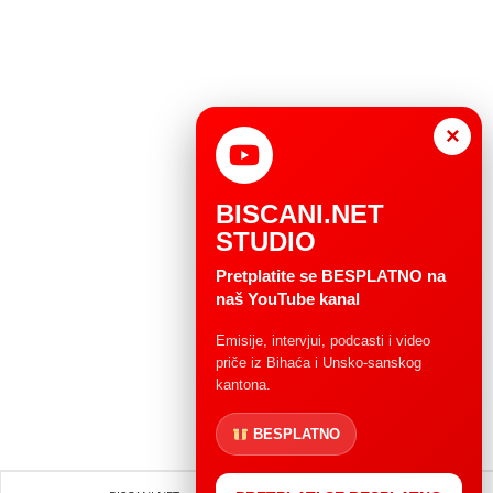
×
BISCANI.NET
STUDIO
Pretplatite se BESPLATNO na
naš YouTube kanal
Emisije, intervjui, podcasti i video
priče iz Bihaća i Unsko-sanskog
kantona.
BESPLATNO