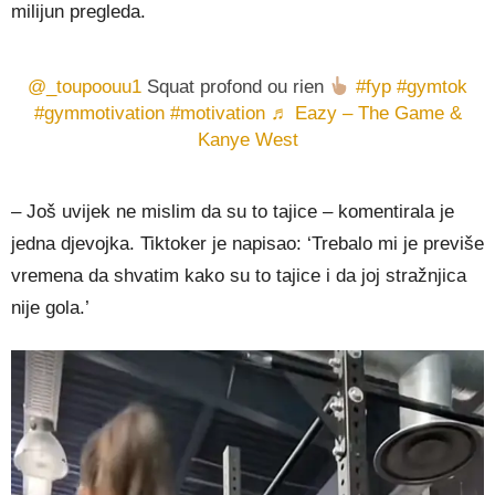
milijun pregleda.
@_toupoouu1
Squat profond ou rien
#fyp
#gymtok
#gymmotivation
#motivation
♬ Eazy – The Game &
Kanye West
– Još uvijek ne mislim da su to tajice – komentirala je
jedna djevojka. Tiktoker je napisao: ‘Trebalo mi je previše
vremena da shvatim kako su to tajice i da joj stražnjica
nije gola.’