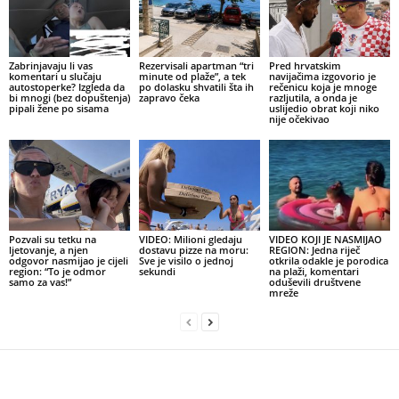
Zabrinjavaju li vas
Rezervisali apartman “tri
Pred hrvatskim
komentari u slučaju
minute od plaže”, a tek
navijačima izgovorio je
autostoperke? Izgleda da
po dolasku shvatili šta ih
rečenicu koja je mnoge
bi mnogi (bez dopuštenja)
zapravo čeka
razljutila, a onda je
pipali žene po sisama
uslijedio obrat koji niko
nije očekivao
Pozvali su tetku na
VIDEO: Milioni gledaju
VIDEO KOJI JE NASMIJAO
ljetovanje, a njen
dostavu pizze na moru:
REGION: Jedna riječ
odgovor nasmijao je cijeli
Sve je visilo o jednoj
otkrila odakle je porodica
region: “To je odmor
sekundi
na plaži, komentari
samo za vas!”
oduševili društvene
mreže