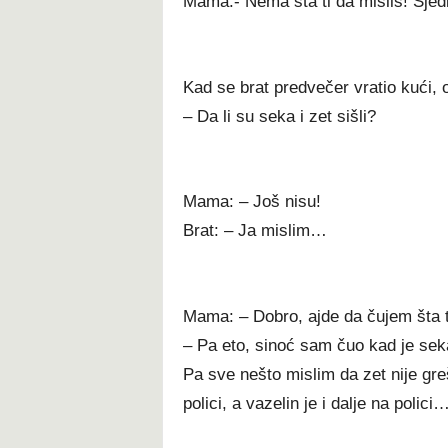
Mama:- Nema šta ti da misliš! Sjedi t
Kad se brat predvečer vratio kući, 
– Da li su seka i zet sišli?
Mama: – Još nisu!
Brat: – Ja mislim…
Mama: – Dobro, ajde da čujem šta t
– Pa eto, sinoć sam čuo kad je sek
Pa sve nešto mislim da zet nije gr
polici, a vazelin je i dalje na polici