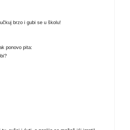
čkuj brzo i gubi se u školu!
ak ponovo pita:
obi?