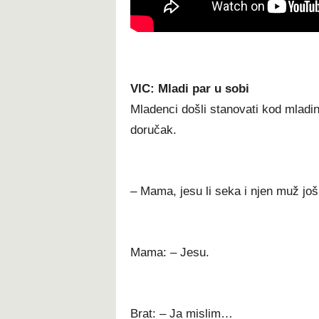
VIC: Mladi par u sobi
Mladenci došli stanovati kod mladini
doručak.
– Mama, jesu li seka i njen muž još
Mama: – Jesu.
Brat: – Ja mislim…