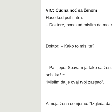
VIC: Čudna noć sa ženom
Haso kod psihijatra:
– Doktore, ponekad mislim da moj n
Doktor: – Kako to mislite?
– Pa lijepo. Spavam ja tako sa žen
sobi kaže:
“Mislim da je ovaj tvoj zaspao”.
A moja žena će njemu: “Izgleda da j