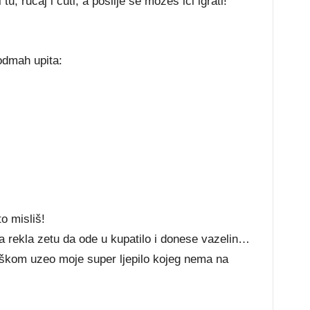
u, ručaj i ćuti, a poslije se možeš ići igrati!
odmah upita:
o misliš!
a rekla zetu da ode u kupatilo i donese vazelin…
eškom uzeo moje super ljepilo kojeg nema na
…