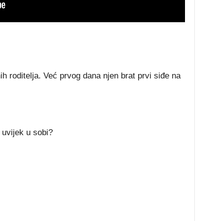
h roditelja. Već prvog dana njen brat prvi siđe na
 uvijek u sobi?