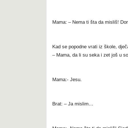
Mama: – Nema ti šta da misliš! Doru
Kad se popodne vrati iz škole, dječ
– Mama, da li su seka i zet još u s
Mama:- Jesu.
Brat: – Ja mislim…