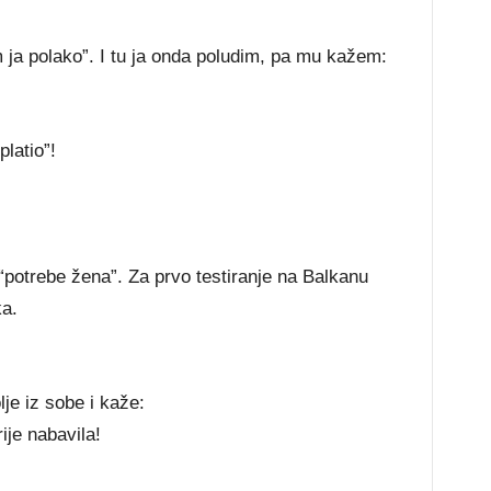
 ja polako”. I tu ja onda poludim, pa mu kažem:
platio”!
“potrebe žena”. Za prvo testiranje na Balkanu
ka.
je iz sobe i kaže:
ije nabavila!