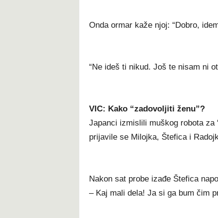
Onda ormar kaže njoj: “Dobro, idem
“Ne ideš ti nikud. Još te nisam ni ot
VIC: Kako “zadovoljiti ženu”?
Japanci izmislili muškog robota za 
prijavile se Milojka, Štefica i Radoj
Nakon sat probe izađe Štefica napol
– Kaj mali dela! Ja si ga bum čim pr