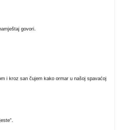
amještaj govori.
om i kroz san čujem kako ormar u našoj spavaćoj
este”.