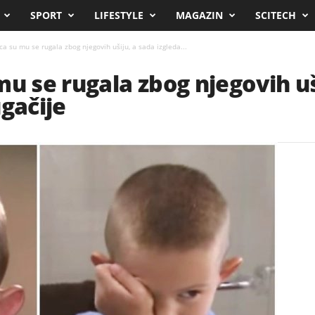
SPORT
LIFESTYLE
MAGAZIN
SCITECH
a su mu se rugala zbog njegovih ušiju, a sada izgleda...
mu se rugala zbog njegovih uš
ugačije