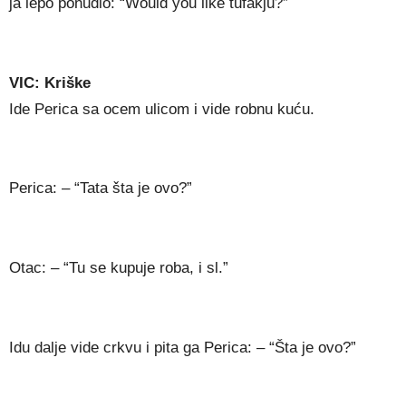
ja lepo ponudio: “Would you like tufakju?”
VIC: Kriške
Ide Perica sa ocem ulicom i vide robnu kuću.
Perica: – “Tata šta je ovo?”
Otac: – “Tu se kupuje roba, i sl.”
Idu dalje vide crkvu i pita ga Perica: – “Šta je ovo?”