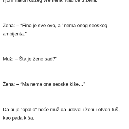
njom nakon dužeg vremena. Kad će ti žena:
Žena: – “Fino je sve ovo, al’ nema onog seoskog
ambijenta.”
Muž: – Šta je ženo sad?”
Žena: – “Ma nema one seoske kiše…”
Da bi je “opalio” hoće muž da udovolji ženi i otvori tuš,
kao pada kiša.