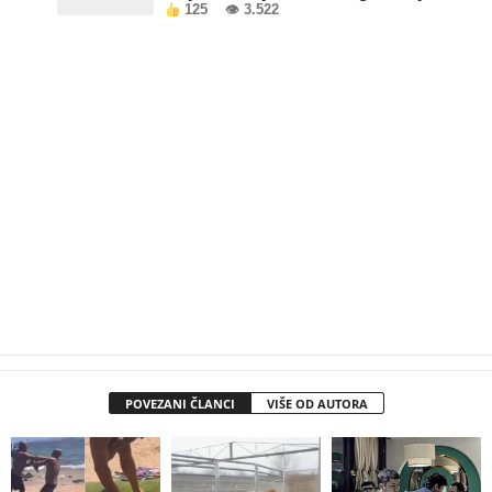
125
👁 3.522
objektima u FBiH
POVEZANI ČLANCI
VIŠE OD AUTORA