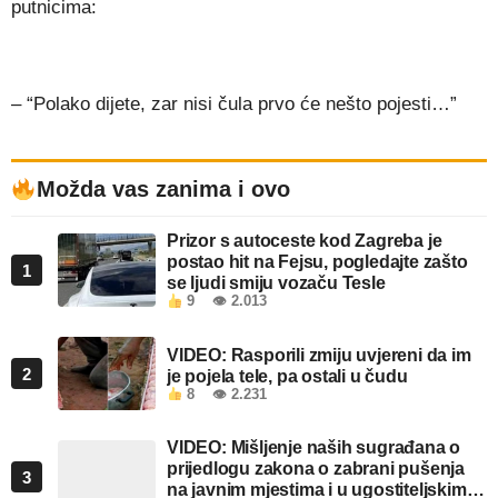
putnicima:
– “Polako dijete, zar nisi čula prvo će nešto pojesti…”
Možda vas zanima i ovo
Prizor s autoceste kod Zagreba je
postao hit na Fejsu, pogledajte zašto
1
se ljudi smiju vozaču Tesle
9
👁 2.013
VIDEO: Rasporili zmiju uvjereni da im
2
je pojela tele, pa ostali u čudu
8
👁 2.231
VIDEO: Mišljenje naših sugrađana o
prijedlogu zakona o zabrani pušenja
3
na javnim mjestima i u ugostiteljskim