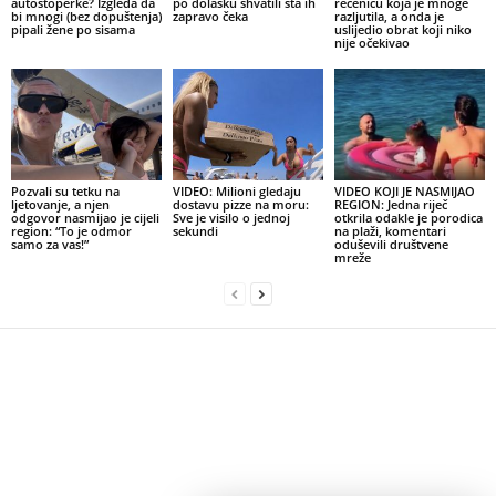
autostoperke? Izgleda da
po dolasku shvatili šta ih
rečenicu koja je mnoge
bi mnogi (bez dopuštenja)
zapravo čeka
razljutila, a onda je
pipali žene po sisama
uslijedio obrat koji niko
nije očekivao
Pozvali su tetku na
VIDEO: Milioni gledaju
VIDEO KOJI JE NASMIJAO
ljetovanje, a njen
dostavu pizze na moru:
REGION: Jedna riječ
odgovor nasmijao je cijeli
Sve je visilo o jednoj
otkrila odakle je porodica
region: “To je odmor
sekundi
na plaži, komentari
samo za vas!”
oduševili društvene
mreže