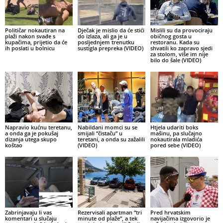
Političar nokautiran na
Dječak je mislio da će stići
Mislili su da provociraju
plaži nakon svađe s
do izlaza, ali ga je u
običnog gosta u
kupačima, prijetio da će
posljednjem trenutku
restoranu. Kada su
ih poslati u bolnicu
sustigla prepreka (VIDEO)
shvatili ko zapravo sjedi
za stolom, više im nije
bilo do šale (VIDEO)
Napravio kućnu teretanu,
Nabildani momci su se
Htjela udariti boks
a onda ga je pokušaj
smijali “čistaču” u
mašinu, pa slučajno
dizanja utega skupo
teretani, a onda su zažalili
nokautirala mladića
koštao
(VIDEO)
pored sebe (VIDEO)
Zabrinjavaju li vas
Rezervisali apartman “tri
Pred hrvatskim
komentari u slučaju
minute od plaže”, a tek
navijačima izgovorio je