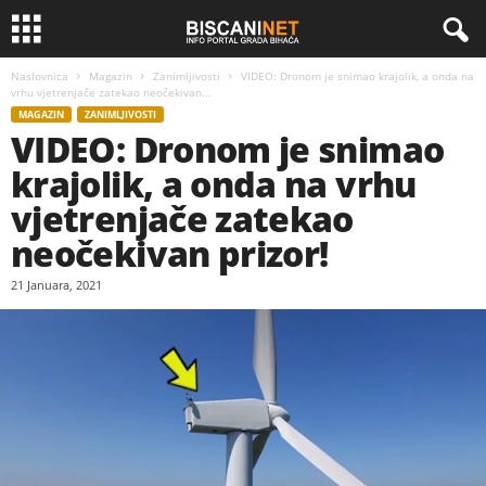
Naslovnica
Magazin
Zanimljivosti
VIDEO: Dronom je snimao krajolik, a onda na
vrhu vjetrenjače zatekao neočekivan...
MAGAZIN
ZANIMLJIVOSTI
VIDEO: Dronom je snimao
krajolik, a onda na vrhu
vjetrenjače zatekao
neočekivan prizor!
21 Januara, 2021