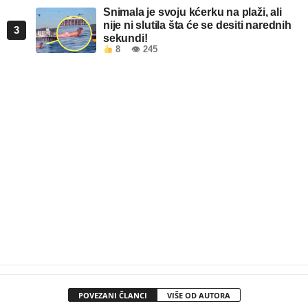
Snimala je svoju kćerku na plaži, ali
nije ni slutila šta će se desiti narednih
3
sekundi!
8
👁 245
POVEZANI ČLANCI
VIŠE OD AUTORA