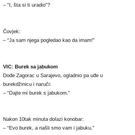
– “I, šta si ti uradio”?
Čovjek:
– “Ja sam njega pogledao kao da imam!”
VIC: Burek sa jabukom
Dođe Zagorac u Sarajevo, ogladnio pa uđe u
burekdžinicu i naruči:
– “Dajte mi burek s jabukom.”
Nakon 10tak minuta dolazi konobar:
– “Evo burek, a našli smo vam i jabuku.”