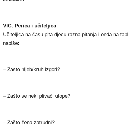
VIC: Perica i učiteljica
Učiteljica na času pita djecu razna pitanja i onda na tabli
napiše:
– Zasto hljeb/kruh izgori?
– Zašto se neki plivači utope?
– Zašto žena zatrudni?