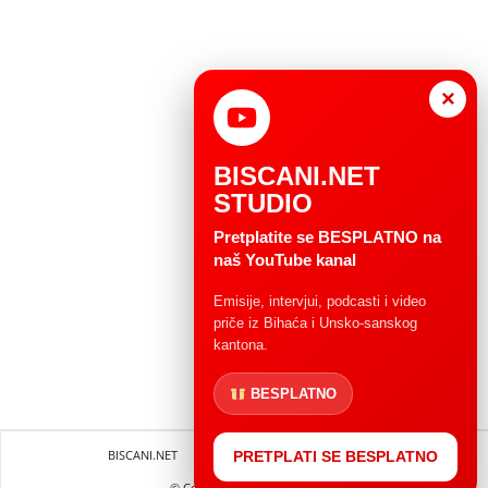
×
BISCANI.NET
STUDIO
Pretplatite se BESPLATNO na
naš YouTube kanal
Emisije, intervjui, podcasti i video
priče iz Bihaća i Unsko-sanskog
kantona.
BESPLATNO
BISCANI.NET
Impressum
Uvjeti korištenja
PRETPLATI SE BESPLATNO
© Copryright 2004 - 2025.