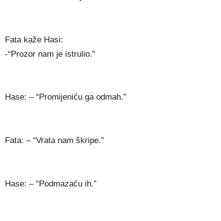
Fata kaže Hasi:
-“Prozor nam je istrulio.”
Hase: – “Promijeniću ga odmah.”
Fata: – “Vrata nam škripe.”
Hase: – “Podmazaću ih.”