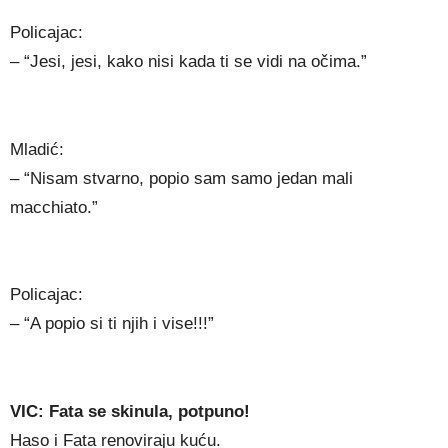
Policajac:
– “Jesi, jesi, kako nisi kada ti se vidi na očima.”
Mladić:
– “Nisam stvarno, popio sam samo jedan mali
macchiato.”
Policajac:
– “A popio si ti njih i vise!!!”
VIC: Fata se skinula, potpuno!
Haso i Fata renoviraju kuću.