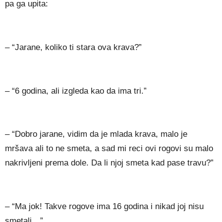
pa ga upita:
– “Jarane, koliko ti stara ova krava?”
– “6 godina, ali izgleda kao da ima tri.”
– “Dobro jarane, vidim da je mlada krava, malo je
mršava ali to ne smeta, a sad mi reci ovi rogovi su malo
nakrivljeni prema dole. Da li njoj smeta kad pase travu?”
– “Ma jok! Takve rogove ima 16 godina i nikad joj nisu
smetali…”