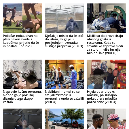
Političar nokautiran na
Dječak je mislio da će stići
Mislili su da provociraju
plaži nakon svađe s
do izlaza, ali ga je u
običnog gosta u
kupačima, prijetio da će
posljednjem trenutku
restoranu. Kada su
ih poslati u bolnicu
sustigla prepreka (VIDEO)
shvatili ko zapravo sjedi
za stolom, više im nije
bilo do šale (VIDEO)
Napravio kućnu teretanu,
Nabildani momci su se
Htjela udariti boks
a onda ga je pokušaj
smijali “čistaču” u
mašinu, pa slučajno
dizanja utega skupo
teretani, a onda su zažalili
nokautirala mladića
koštao
(VIDEO)
pored sebe (VIDEO)