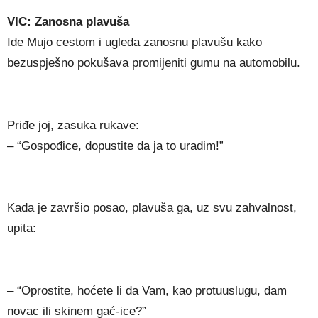
VIC: Zanosna plavuša
Ide Mujo cestom i ugleda zanosnu plavušu kako
bezuspješno pokušava promijeniti gumu na automobilu.
Priđe joj, zasuka rukave:
– “Gospođice, dopustite da ja to uradim!”
Kada je završio posao, plavuša ga, uz svu zahvalnost,
upita:
– “Oprostite, hoćete li da Vam, kao protuuslugu, dam
novac ili skinem gać-ice?”