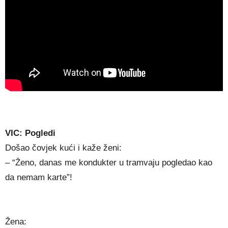
VIC: Pogledi
Došao čovjek kući i kaže ženi:
– “Ženo, danas me kondukter u tramvaju pogledao kao
da nemam karte”!
Žena: