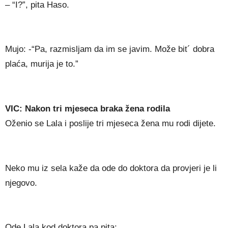
– “I?”, pita Haso.
Mujo: -“Pa, razmisljam da im se javim. Može bit´ dobra
plaća, murija je to.”
VIC: Nakon tri mjeseca braka žena rodila
Oženio se Lala i poslije tri mjeseca žena mu rodi dijete.
Neko mu iz sela kaže da ode do doktora da provjeri je li
njegovo.
Ode Lala kod doktora pa pita: