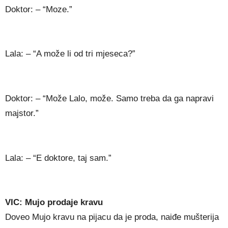
Doktor: – “Moze.”
Lala: – “A može li od tri mjeseca?”
Doktor: – “Može Lalo, može. Samo treba da ga napravi
majstor.”
Lala: – “E doktore, taj sam.”
VIC: Mujo prodaje kravu
Doveo Mujo kravu na pijacu da je proda, naiđe mušterija