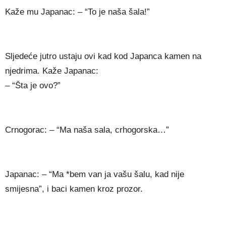
Kaže mu Japanac: – “To je naša šala!”
Sljedeće jutro ustaju ovi kad kod Japanca kamen na
njedrima. Kaže Japanac:
– “Šta je ovo?”
Crnogorac: – “Ma naša sala, crhogorska…”
Japanac: – “Ma *bem van ja vašu šalu, kad nije
smijesna”, i baci kamen kroz prozor.