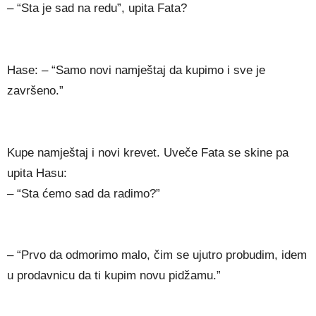
– “Sta je sad na redu”, upita Fata?
Hase: – “Samo novi namještaj da kupimo i sve je
završeno.”
Kupe namještaj i novi krevet. Uveče Fata se skine pa
upita Hasu:
– “Sta ćemo sad da radimo?”
– “Prvo da odmorimo malo, čim se ujutro probudim, idem
u prodavnicu da ti kupim novu pidžamu.”