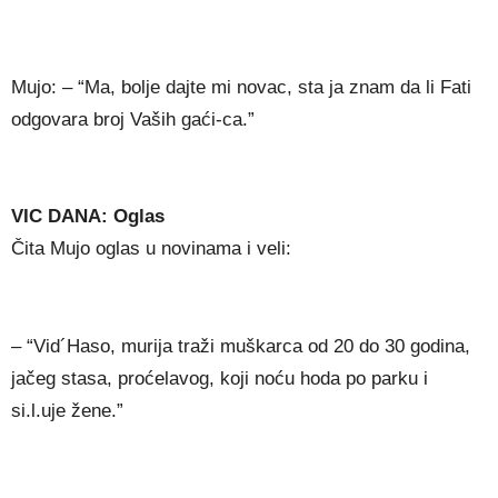
Mujo: – “Ma, bolje dajte mi novac, sta ja znam da li Fati
odgovara broj Vaših gaći-ca.”
VIC DANA: Oglas
Čita Mujo oglas u novinama i veli:
– “Vid´Haso, murija traži muškarca od 20 do 30 godina,
jačeg stasa, proćelavog, koji noću hoda po parku i
si.l.uje žene.”