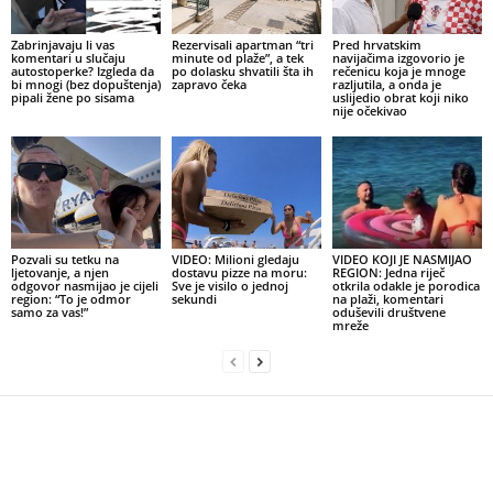
Zabrinjavaju li vas
Rezervisali apartman “tri
Pred hrvatskim
komentari u slučaju
minute od plaže”, a tek
navijačima izgovorio je
autostoperke? Izgleda da
po dolasku shvatili šta ih
rečenicu koja je mnoge
bi mnogi (bez dopuštenja)
zapravo čeka
razljutila, a onda je
pipali žene po sisama
uslijedio obrat koji niko
nije očekivao
Pozvali su tetku na
VIDEO: Milioni gledaju
VIDEO KOJI JE NASMIJAO
ljetovanje, a njen
dostavu pizze na moru:
REGION: Jedna riječ
odgovor nasmijao je cijeli
Sve je visilo o jednoj
otkrila odakle je porodica
region: “To je odmor
sekundi
na plaži, komentari
samo za vas!”
oduševili društvene
mreže