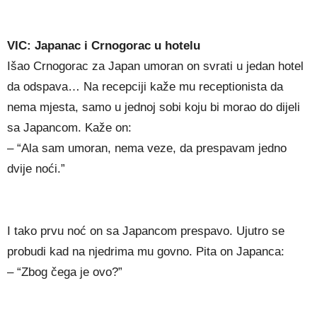
VIC: Japanac i Crnogorac u hotelu
Išao Crnogorac za Japan umoran on svrati u jedan hotel
da odspava… Na recepciji kaže mu receptionista da
nema mjesta, samo u jednoj sobi koju bi morao do dijeli
sa Japancom. Kaže on:
– “Ala sam umoran, nema veze, da prespavam jedno
dvije noći.”
I tako prvu noć on sa Japancom prespavo. Ujutro se
probudi kad na njedrima mu govno. Pita on Japanca:
– “Zbog čega je ovo?”