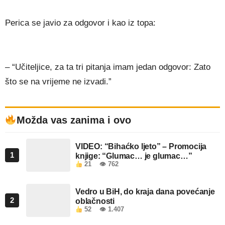
Perica se javio za odgovor i kao iz topa:
– “Učiteljice, za ta tri pitanja imam jedan odgovor: Zato
što se na vrijeme ne izvadi.”
Možda vas zanima i ovo
VIDEO: “Bihaćko ljeto” – Promocija
1
knjige: “Glumac… je glumac…”
21
👁 762
Vedro u BiH, do kraja dana povećanje
2
oblačnosti
52
👁 1.407