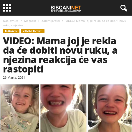
Naslovnica
Magazin
Zanimljivosti
VIDEO: Mama joj je rekla da će dobiti novu
ruku, a njezina...
MAGAZIN
ZANIMLJIVOSTI
VIDEO: Mama joj je rekla
da će dobiti novu ruku, a
njezina reakcija će vas
rastopiti
26 Marta, 2021