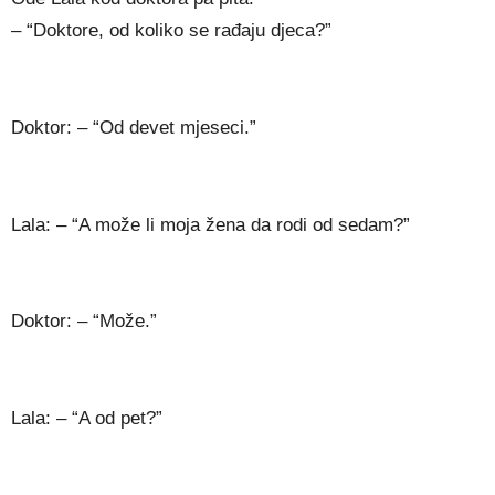
– “Doktore, od koliko se rađaju djeca?”
Doktor: – “Od devet mjeseci.”
Lala: – “A može li moja žena da rodi od sedam?”
Doktor: – “Može.”
Lala: – “A od pet?”