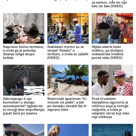
za stolom, više im nije
bilo do šale (VIDEO)
Napravio kućnu teretanu,
Nabildani momci su se
Htjela udariti boks
a onda ga je pokušaj
smijali “čistaču” u
mašinu, pa slučajno
dizanja utega skupo
teretani, a onda su zažalili
nokautirala mladića
koštao
(VIDEO)
pored sebe (VIDEO)
Zabrinjavaju li vas
Rezervisali apartman “tri
Pred hrvatskim
komentari u slučaju
minute od plaže”, a tek
navijačima izgovorio je
autostoperke? Izgleda da
po dolasku shvatili šta ih
rečenicu koja je mnoge
bi mnogi (bez dopuštenja)
zapravo čeka
razljutila, a onda je
pipali žene po sisama
uslijedio obrat koji niko
nije očekivao