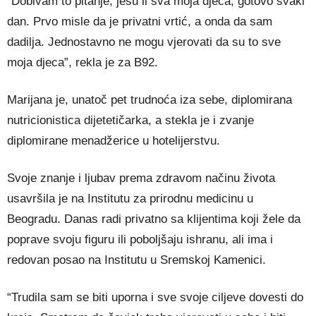
“Dobivam to pitanje, jesu li sva moja djeca, gotovo svaki
dan. Prvo misle da je privatni vrtić, a onda da sam
dadilja. Jednostavno ne mogu vjerovati da su to sve
moja djeca”, rekla je za B92.
Marijana je, unatoč pet trudnoća iza sebe, diplomirana
nutricionistica dijetetičarka, a stekla je i zvanje
diplomirane menadžerice u hotelijerstvu.
Svoje znanje i ljubav prema zdravom načinu života
usavršila je na Institutu za prirodnu medicinu u
Beogradu. Danas radi privatno sa klijentima koji žele da
poprave svoju figuru ili poboljšaju ishranu, ali ima i
redovan posao na Institutu u Sremskoj Kamenici.
“Trudila sam se biti uporna i sve svoje ciljeve dovesti do