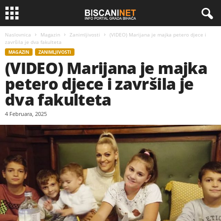
Naslovnica
Magazin
Zanimljivosti
(VIDEO) Marijana je majka petero djece i
završila je dva fakulteta
MAGAZIN
ZANIMLJIVOSTI
(VIDEO) Marijana je majka
petero djece i završila je
dva fakulteta
4 Februara, 2025