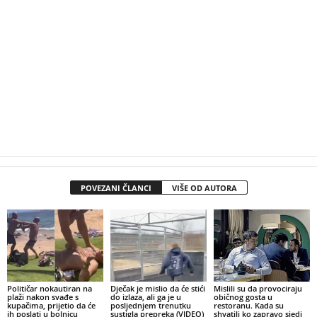
POVEZANI ČLANCI
VIŠE OD AUTORA
Političar nokautiran na
Dječak je mislio da će stići
Mislili su da provociraju
plaži nakon svađe s
do izlaza, ali ga je u
običnog gosta u
kupačima, prijetio da će
posljednjem trenutku
restoranu. Kada su
ih poslati u bolnicu
sustigla prepreka (VIDEO)
shvatili ko zapravo sjedi