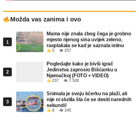
Možda vas zanima i ovo
Mama nije znala zbog čega je grobno
mjesto njenog sina uvijek zeleno,
1
rasplakala se kad je saznala istinu
5
👁 257
Pogledajte kako je bivši igrač
Jedinstva zaprosio Bišćanku u
2
Njemačkoj (FOTO + VIDEO)
237
👁 7.528
Snimala je svoju kćerku na plaži, ali
nije ni slutila šta će se desiti narednih
3
sekundi!
8
👁 245