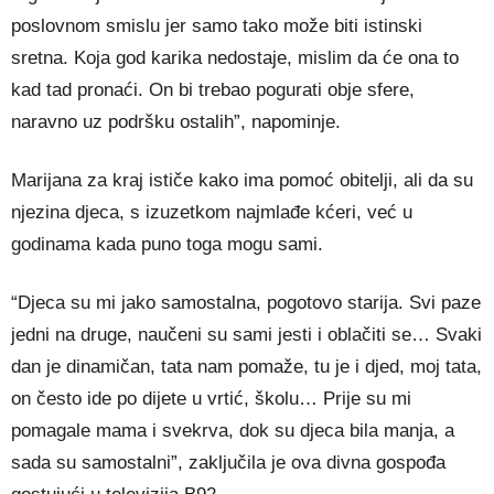
poslovnom smislu jer samo tako može biti istinski
sretna. Koja god karika nedostaje, mislim da će ona to
kad tad pronaći. On bi trebao pogurati obje sfere,
naravno uz podršku ostalih”, napominje.
Marijana za kraj ističe kako ima pomoć obitelji, ali da su
njezina djeca, s izuzetkom najmlađe kćeri, već u
godinama kada puno toga mogu sami.
“Djeca su mi jako samostalna, pogotovo starija. Svi paze
jedni na druge, naučeni su sami jesti i oblačiti se… Svaki
dan je dinamičan, tata nam pomaže, tu je i djed, moj tata,
on često ide po dijete u vrtić, školu… Prije su mi
pomagale mama i svekrva, dok su djeca bila manja, a
sada su samostalni”, zaključila je ova divna gospođa