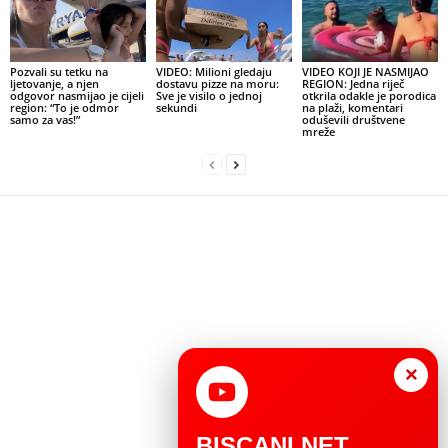
Pozvali su tetku na
VIDEO: Milioni gledaju
VIDEO KOJI JE NASMIJAO
ljetovanje, a njen
dostavu pizze na moru:
REGION: Jedna riječ
odgovor nasmijao je cijeli
Sve je visilo o jednoj
otkrila odakle je porodica
region: “To je odmor
sekundi
na plaži, komentari
samo za vas!”
oduševili društvene
mreže
×
BISCANI.NET