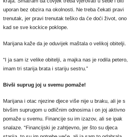
kraja. Smatram da čovjek treba vjerovati u sebe i biti
uporan bez obzira na okolnosti. Ne treba čekati pravi
trenutak, jer pravi trenutak teško da će doći život, ono
kad se sve kockice poklope.
Marijana kaže da je oduvijek maštala o velikoj obitelji.
“I ja sam iz velike obitelji, a majka nas je rodila petero,
imam tri starija brata i stariju sestru.”
Bivši suprug joj u svemu pomaže!
Marijana i otac njezine djece više nije u braku, ali je s
bivšim suprugom u odličnim odnosima i on joj aktivno
pomaže u svemu. Financije su im izazov, ali se ipak
snalaze. “Financijski je zahtjevno, jer što su djeca
starija, to su im potrebe veće, ali ja sam to odabrala,