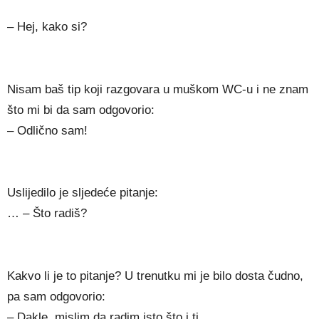
– Hej, kako si?
Nisam baš tip koji razgovara u muškom WC-u i ne znam
što mi bi da sam odgovorio:
– Odlično sam!
Uslijedilo je sljedeće pitanje:
… – Što radiš?
Kakvo li je to pitanje? U trenutku mi je bilo dosta čudno,
pa sam odgovorio:
– Dakle, mislim da radim isto što i ti.