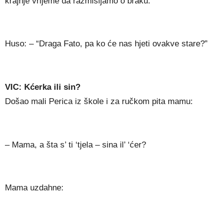
krajnje vrijeme da razmišljamo o braku.”
Huso: – “Draga Fato, pa ko će nas hjeti ovakve stare?”
VIC: Kćerka ili sin?
Došao mali Perica iz škole i za ručkom pita mamu:
– Mama, a šta s’ ti ‘tjela – sina il’ ‘ćer?
Mama uzdahne: