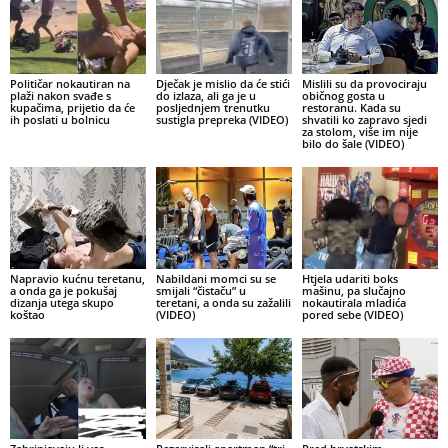
Političar nokautiran na
Dječak je mislio da će stići
Mislili su da provociraju
plaži nakon svađe s
do izlaza, ali ga je u
običnog gosta u
kupačima, prijetio da će
posljednjem trenutku
restoranu. Kada su
ih poslati u bolnicu
sustigla prepreka (VIDEO)
shvatili ko zapravo sjedi
za stolom, više im nije
bilo do šale (VIDEO)
Napravio kućnu teretanu,
Nabildani momci su se
Htjela udariti boks
a onda ga je pokušaj
smijali “čistaču” u
mašinu, pa slučajno
dizanja utega skupo
teretani, a onda su zažalili
nokautirala mladića
koštao
(VIDEO)
pored sebe (VIDEO)