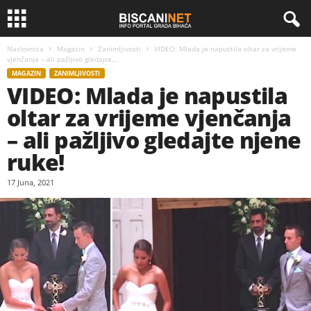
Naslovnica
Magazin
Zanimljivosti
VIDEO: Mlada je napustila oltar za vrijeme
vjenčanja – ali pažljivo gledajte...
MAGAZIN
ZANIMLJIVOSTI
VIDEO: Mlada je napustila
oltar za vrijeme vjenčanja
– ali pažljivo gledajte njene
ruke!
17 Juna, 2021