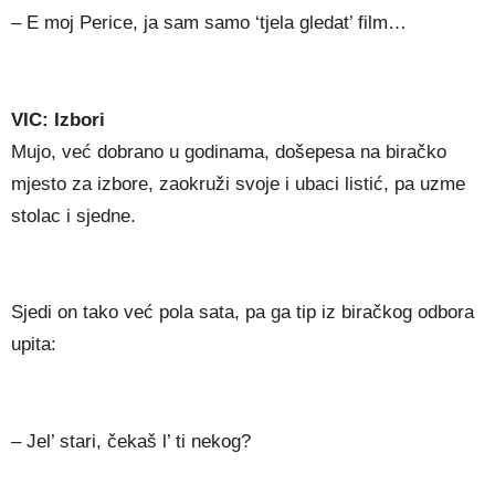
– E moj Perice, ja sam samo ‘tjela gledat’ film…
VIC: Izbori
Mujo, već dobrano u godinama, došepesa na biračko
mjesto za izbore, zaokruži svoje i ubaci listić, pa uzme
stolac i sjedne.
Sjedi on tako već pola sata, pa ga tip iz biračkog odbora
upita:
– Jel’ stari, čekaš l’ ti nekog?