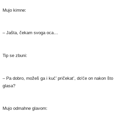
Mujo kimne:
– Jašta, čekam svoga oca…
Tip se zbuni:
– Pa dobro, možeš ga i kuć’ pričekat’, do'će on nakon što
glasa?
Mujo odmahne glavom: