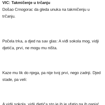
VIC: Takmičenje u trčanju
Došao Crnogorac da gleda unuka na takmičenju u
trčanju.
Počela trka, a djed na sav glas: A viđi sokola mog, vidji
djetića, prvi, ne mogu mu ništa.
Kaze mu lik do njega, pa nije tvoj prvi, nego zadnji. Djed
stade, pa veli:
A vidji sokola, vidji djetića sto je ih je ufatio pa ih ganja!