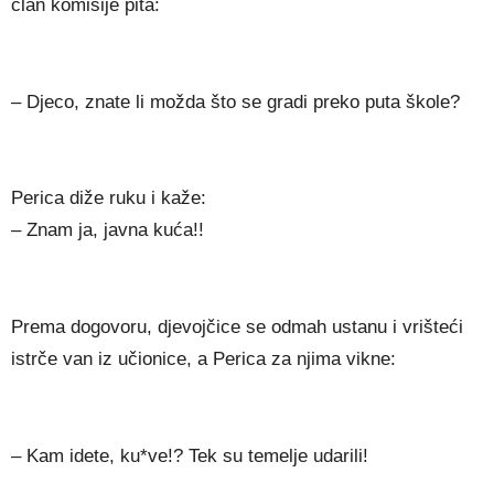
član komisije pita:
– Djeco, znate li možda što se gradi preko puta škole?
Perica diže ruku i kaže:
– Znam ja, javna kuća!!
Prema dogovoru, djevojčice se odmah ustanu i vrišteći
istrče van iz učionice, a Perica za njima vikne:
– Kam idete, ku*ve!? Tek su temelje udarili!