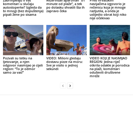
Zabrinjavaju li vas
Rezervisali apartman “tri
Pred hrvatskim
komentari u slučaju
minute od plaže”, a tek
navijačima izgovorio je
autostoperke? Izgleda da
po dolasku shvatili šta ih
rečenicu koja je mnoge
bi mnogi (bez dopuštenja)
zapravo čeka
razljutila, a onda je
pipali žene po sisama
uslijedio obrat koji niko
nije očekivao
Pozvali su tetku na
VIDEO: Milioni gledaju
VIDEO KOJI JE NASMIJAO
ljetovanje, a njen
dostavu pizze na moru:
REGION: Jedna riječ
odgovor nasmijao je cijeli
Sve je visilo o jednoj
otkrila odakle je porodica
region: “To je odmor
sekundi
na plaži, komentari
samo za vas!”
oduševili društvene
mreže