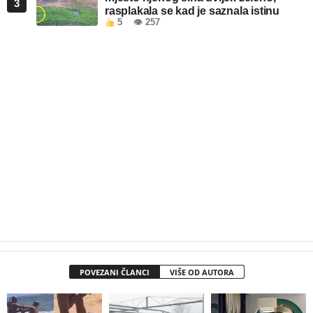
3
rasplakala se kad je saznala istinu
5
👁 257
POVEZANI ČLANCI
VIŠE OD AUTORA