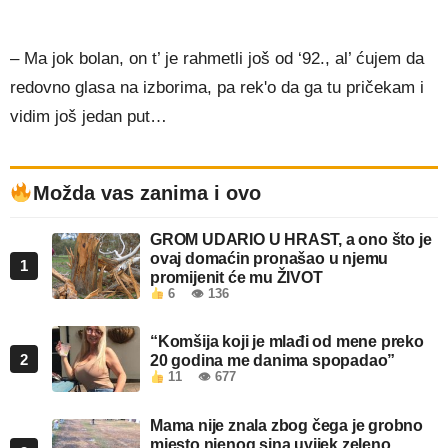
– Ma jok bolan, on t’ je rahmetli još od ‘92., al’ ćujem da
redovno glasa na izborima, pa rek'o da ga tu pričekam i
vidim još jedan put…
Možda vas zanima i ovo
GROM UDARIO U HRAST, a ono što je
ovaj domaćin pronašao u njemu
1
promijenit će mu ŽIVOT
6
👁 136
“Komšija koji je mlađi od mene preko
2
20 godina me danima spopadao”
11
👁 677
Mama nije znala zbog čega je grobno
mjesto njenog sina uvijek zeleno,