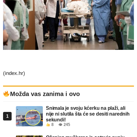
(index.hr)
Možda vas zanima i ovo
Snimala je svoju kćerku na plaži, ali
nije ni slutila šta će se desiti narednih
1
sekundi!
8
👁 245