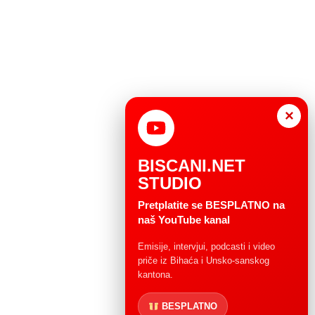
×
BISCANI.NET
STUDIO
Pretplatite se BESPLATNO na
naš YouTube kanal
Emisije, intervjui, podcasti i video
priče iz Bihaća i Unsko-sanskog
kantona.
BESPLATNO