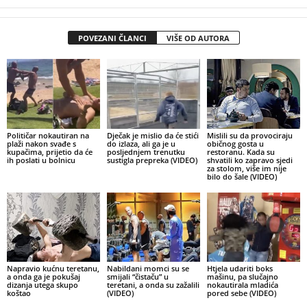
POVEZANI ČLANCI
VIŠE OD AUTORA
Političar nokautiran na
Dječak je mislio da će stići
Mislili su da provociraju
plaži nakon svađe s
do izlaza, ali ga je u
običnog gosta u
kupačima, prijetio da će
posljednjem trenutku
restoranu. Kada su
ih poslati u bolnicu
sustigla prepreka (VIDEO)
shvatili ko zapravo sjedi
za stolom, više im nije
bilo do šale (VIDEO)
Napravio kućnu teretanu,
Nabildani momci su se
Htjela udariti boks
a onda ga je pokušaj
smijali “čistaču” u
mašinu, pa slučajno
dizanja utega skupo
teretani, a onda su zažalili
nokautirala mladića
koštao
(VIDEO)
pored sebe (VIDEO)