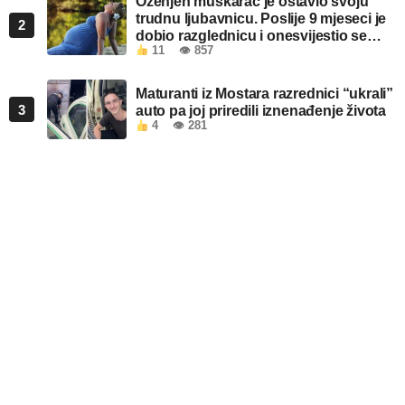
Oženjen muškarac je ostavio svoju
trudnu ljubavnicu. Poslije 9 mjeseci je
2
dobio razglednicu i onesvijestio se
11
👁 857
kada je pročitao šta piše!
Maturanti iz Mostara razrednici “ukrali”
3
auto pa joj priredili iznenađenje života
4
👁 281