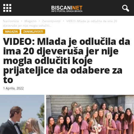
Naslovnica
Magazin
Zanimljivosti
VIDEO: Mlada je odlučila da ima 20
djeveruša jer nije mogla odlučiti...
MAGAZIN
ZANIMLJIVOSTI
VIDEO: Mlada je odlučila da
ima 20 djeveruša jer nije
mogla odlučiti koje
prijateljice da odabere za
to
1 Aprila, 2022