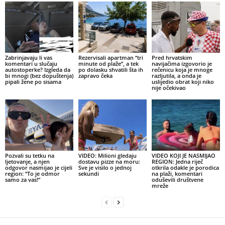
Zabrinjavaju li vas
Rezervisali apartman “tri
Pred hrvatskim
komentari u slučaju
minute od plaže”, a tek
navijačima izgovorio je
autostoperke? Izgleda da
po dolasku shvatili šta ih
rečenicu koja je mnoge
bi mnogi (bez dopuštenja)
zapravo čeka
razljutila, a onda je
pipali žene po sisama
uslijedio obrat koji niko
nije očekivao
Pozvali su tetku na
VIDEO: Milioni gledaju
VIDEO KOJI JE NASMIJAO
ljetovanje, a njen
dostavu pizze na moru:
REGION: Jedna riječ
odgovor nasmijao je cijeli
Sve je visilo o jednoj
otkrila odakle je porodica
region: “To je odmor
sekundi
na plaži, komentari
samo za vas!”
oduševili društvene
mreže