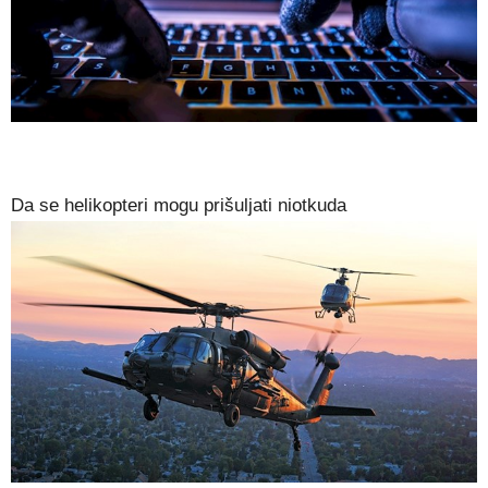
Da se helikopteri mogu prišuljati niotkuda