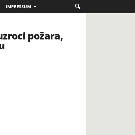
IMPRESSUM
uzroci požara,
u