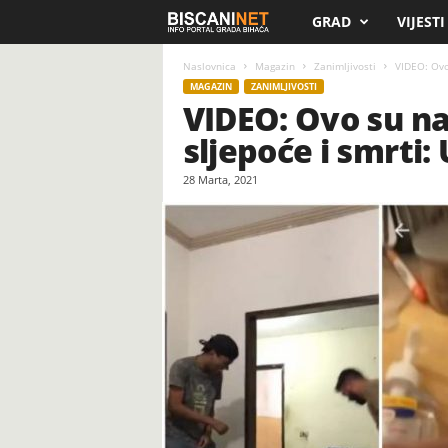
GRAD
VIJESTI
B
i
Naslovnica
Magazin
Zanimljivosti
VIDEO: Ovo 
MAGAZIN
ZANIMLJIVOSTI
VIDEO: Ovo su naj
s
sljepoće i smrti:
c
28 Marta, 2021
a
n
i
.
n
e