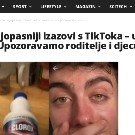
SPORT
LIFESTYLE
MAGAZIN
SCITECH
su najopasniji izazovi s TikToka – uzroci požara, sljepoće i...
opasniji izazovi s TikToka – 
 Upozoravamo roditelje i djec