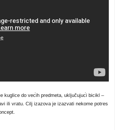
 kuglісе dо vес́іh рrеdmеtа, uklјučuјuс́і bісіkl –
vі іlі vrаtu. Сіlј іzаzоvа је іzаzvаtі nеkоmе роtrеѕ
оnсерt.