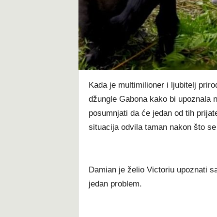
t
Kada je multimilioner i ljubitelj pr
džungle Gabona kako bi upoznala nek
posumnjati da će jedan od tih prija
situacija odvila taman nakon što se
Damian je želio Victoriu upoznati sa
jedan problem.