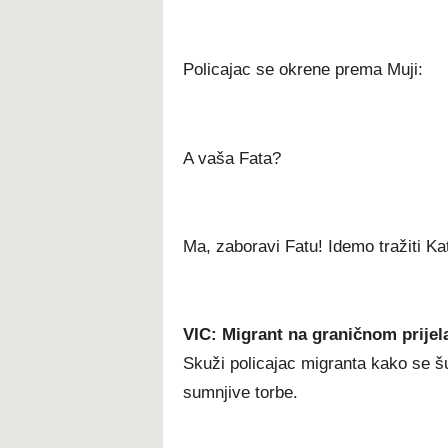
Policajac se okrene prema Muji:
A vaša Fata?
Ma, zaboravi Fatu! Idemo tražiti Ka
VIC: Migrant na graničnom prijel
Skuži policajac migranta kako se š
sumnjive torbe.