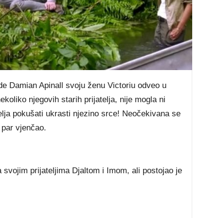
irode Damian Apinall svoju ženu Victoriu odveo u
oliko njegovih starih prijatelja, nije mogla ni
telja pokušati ukrasti njezino srce! Neočekivana se
 par vjenčao.
 svojim prijateljima Djaltom i Imom, ali postojao je