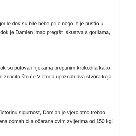
orile dok su bile bebe prije nego ih je pustio u
li dok je Damien imao pregršt iskustva s gorilama,
dok su putovali rijekama prepunim krokodila kako
 značilo što će Victoria upoznati dva stvora koja
ctorinu sigurnost, Damian je vjerojatno trebao
žena odmah bila očarana ovim zvijerima od 150 kg!