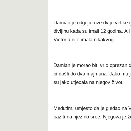
Damian je odgojio ove dvije velike g
divljinu kada su imali 12 godina. A
Victoria nije imala nikakvog.
Damian je morao biti vrlo oprezan 
bi došli do dva majmuna. Jako mu je
su jako utjecala na njegov život.
Međutim, umjesto da je gledao na Vi
paziti na njezino srce. Njegova je 