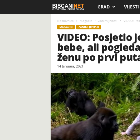
GRAD
VIJESTI
B
i
Naslovnica
Magazin
Zanimljivosti
VIDEO: Posj
MAGAZIN
ZANIMLJIVOSTI
VIDEO: Posjetio j
s
bebe, ali pogled
c
ženu po prvi put
a
14 Januara, 2021
n
i
.
n
e