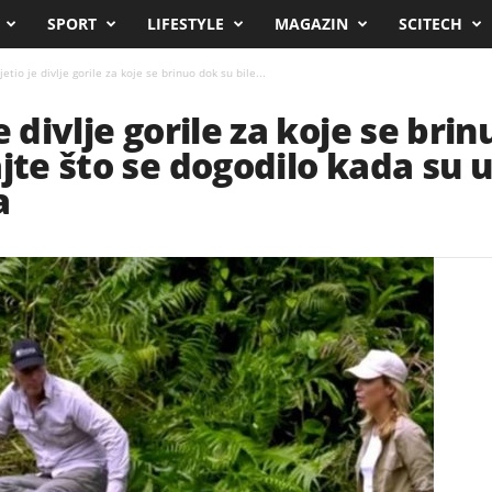
SPORT
LIFESTYLE
MAGAZIN
SCITECH
etio je divlje gorile za koje se brinuo dok su bile...
e divlje gorile za koje se brin
ajte što se dogodilo kada su 
a