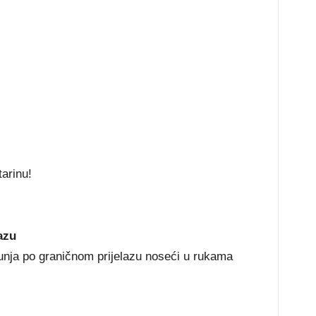
tarinu!
azu
unja po graničnom prijelazu noseći u rukama