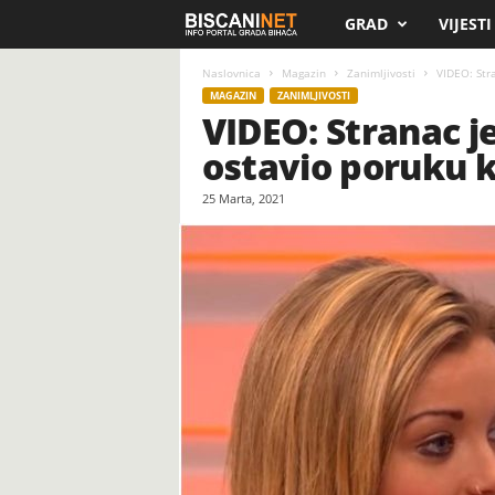
GRAD
VIJESTI
B
i
Naslovnica
Magazin
Zanimljivosti
VIDEO: Stra
MAGAZIN
ZANIMLJIVOSTI
VIDEO: Stranac j
s
ostavio poruku k
c
25 Marta, 2021
a
n
i
.
n
e