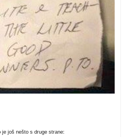
о је јоš nеštо ѕ drugе ѕtrаnе: