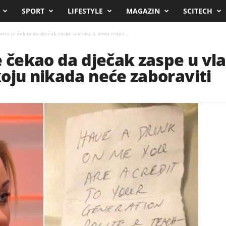
SPORT
LIFESTYLE
MAGAZIN
SCITECH
nac je čekao da dječak zaspe u vlaku, a onda majci...
e čekao da dječak zaspe u vl
oju nikada neće zaboraviti