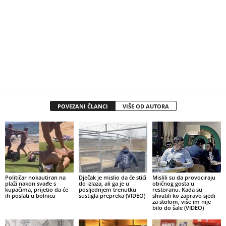
POVEZANI ČLANCI
VIŠE OD AUTORA
Političar nokautiran na
Dječak je mislio da će stići
Mislili su da provociraju
plaži nakon svađe s
do izlaza, ali ga je u
običnog gosta u
kupačima, prijetio da će
posljednjem trenutku
restoranu. Kada su
ih poslati u bolnicu
sustigla prepreka (VIDEO)
shvatili ko zapravo sjedi
za stolom, više im nije
bilo do šale (VIDEO)