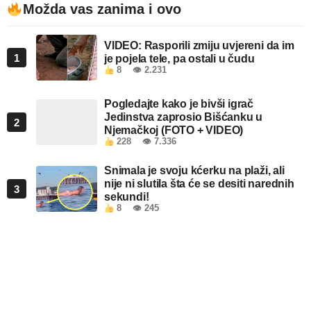
Možda vas zanima i ovo
VIDEO: Rasporili zmiju uvjereni da im
1
je pojela tele, pa ostali u čudu
8
👁 2.231
Pogledajte kako je bivši igrač
Jedinstva zaprosio Bišćanku u
2
Njemačkoj (FOTO + VIDEO)
228
👁 7.336
Snimala je svoju kćerku na plaži, ali
nije ni slutila šta će se desiti narednih
3
sekundi!
8
👁 245