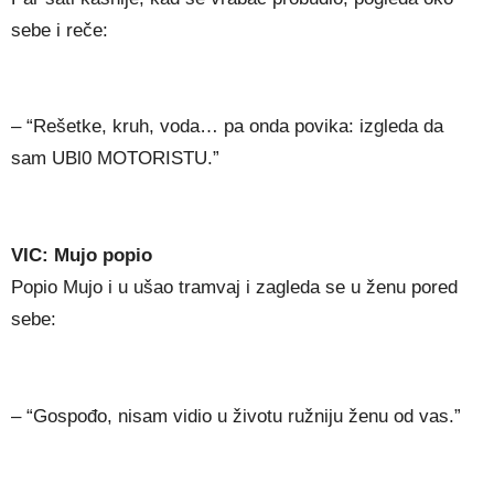
sebe i reče:
– “Rešetke, kruh, voda… pa onda povika: izgleda da
sam UBl0 MOTORISTU.”
VIC: Mujo popio
Popio Mujo i u ušao tramvaj i zagleda se u ženu pored
sebe:
– “Gospođo, nisam vidio u životu ružniju ženu od vas.”