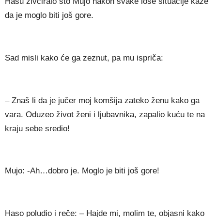
Hasu živciralo što Mujo nakon svake loše situacije kaže
da je moglo biti još gore.
Sad misli kako će ga zeznut, pa mu ispriča:
– Znaš li da je jučer moj komšija zateko ženu kako ga
vara. Oduzeo život ženi i ljubavnika, zapalio kuću te na
kraju sebe sredio!
Mujo: -Ah…dobro je. Moglo je biti još gore!
Haso poludio i reče: – Hajde mi, molim te, objasni kako