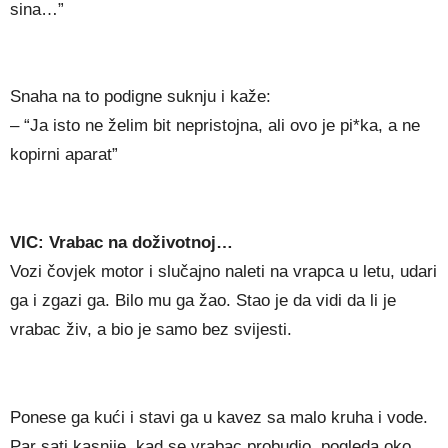
sina…”
Snaha na to podigne suknju i kaže:
– “Ja isto ne želim bit nepristojna, ali ovo je pi*ka, a ne
kopirni aparat”
VIC: Vrabac na doživotnoj…
Vozi čovjek motor i slučajno naleti na vrapca u letu, udari
ga i zgazi ga. Bilo mu ga žao. Stao je da vidi da li je
vrabac živ, a bio je samo bez svijesti.
Ponese ga kući i stavi ga u kavez sa malo kruha i vode.
Par sati kasnije, kad se vrabac probudio, pogleda oko