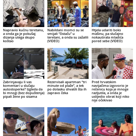
Napravio kućnu teretanu,
Nabildani momci su se
Htjela udariti boks
a onda ga je pokušaj
smijali “čistaču” u
mašinu, pa slučajno
dizanja utega skupo
teretani, a onda su zažalili
nokautirala mladića
koštao
(VIDEO)
pored sebe (VIDEO)
Zabrinjavaju li vas
Rezervisali apartman “tri
Pred hrvatskim
komentari u slučaju
minute od plaže”, a tek
navijačima izgovorio je
autostoperke? Izgleda da
po dolasku shvatili šta ih
rečenicu koja je mnoge
bi mnogi (bez dopuštenja)
zapravo čeka
razljutila, a onda je
pipali žene po sisama
uslijedio obrat koji niko
nije očekivao