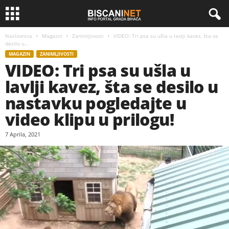
Naslovnica
Magazin
Zanimljivosti
VIDEO: Tri psa su ušla u lavlji kavez, šta se
desilo u...
MAGAZIN
ZANIMLJIVOSTI
VIDEO: Tri psa su ušla u
lavlji kavez, šta se desilo u
nastavku pogledajte u
video klipu u prilogu!
7 Aprila, 2021