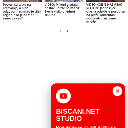
Pozvali su tetku na
VIDEO: Milioni gledaju
VIDEO KOJI JE NASMIJAO
ljetovanje, a njen
dostavu pizze na moru:
REGION: Jedna riječ
odgovor nasmijao je cijeli
Sve je visilo o jednoj
otkrila odakle je porodica
region: “To je odmor
sekundi
na plaži, komentari
samo za vas!”
oduševili društvene
mreže
×
BISCANI.NET
STUDIO
Pretplatite se BESPLATNO na