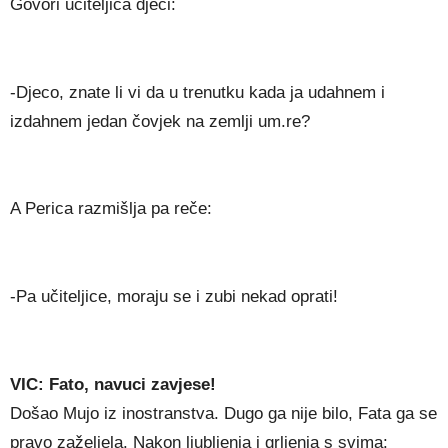
Govori učiteljica djeci:
-Djeco, znate li vi da u trenutku kada ja udahnem i
izdahnem jedan čovjek na zemlji um.re?
A Perica razmišlja pa reče:
-Pa učiteljice, moraju se i zubi nekad oprati!
VIC: Fato, navuci zavjese!
Došao Mujo iz inostranstva. Dugo ga nije bilo, Fata ga se
pravo zaželjela. Nakon ljubljenja i grljenja s svima: