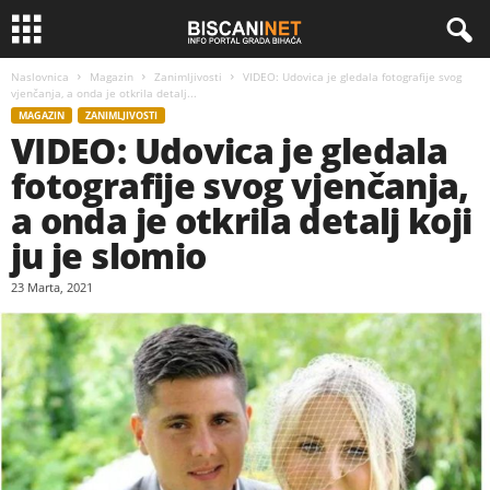
Naslovnica
Magazin
Zanimljivosti
VIDEO: Udovica je gledala fotografije svog
vjenčanja, a onda je otkrila detalj...
MAGAZIN
ZANIMLJIVOSTI
VIDEO: Udovica je gledala
fotografije svog vjenčanja,
a onda je otkrila detalj koji
ju je slomio
23 Marta, 2021