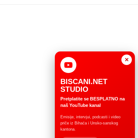
×
BISCANI.NET
STUDIO
Pretplatite se BESPLATNO na
naš YouTube kanal
Emisije, intervjui, podcasti i video
priče iz Bihaća i Unsko-sanskog
kantona.