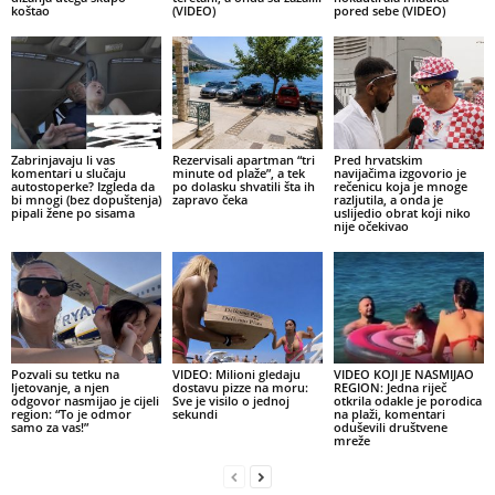
koštao
(VIDEO)
pored sebe (VIDEO)
Zabrinjavaju li vas
Rezervisali apartman “tri
Pred hrvatskim
komentari u slučaju
minute od plaže”, a tek
navijačima izgovorio je
autostoperke? Izgleda da
po dolasku shvatili šta ih
rečenicu koja je mnoge
bi mnogi (bez dopuštenja)
zapravo čeka
razljutila, a onda je
pipali žene po sisama
uslijedio obrat koji niko
nije očekivao
Pozvali su tetku na
VIDEO: Milioni gledaju
VIDEO KOJI JE NASMIJAO
ljetovanje, a njen
dostavu pizze na moru:
REGION: Jedna riječ
odgovor nasmijao je cijeli
Sve je visilo o jednoj
otkrila odakle je porodica
region: “To je odmor
sekundi
na plaži, komentari
samo za vas!”
oduševili društvene
mreže