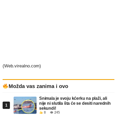
(Web.virealno.com)
Možda vas zanima i ovo
Snimala je svoju kćerku na plaži, ali
nije ni slutila šta će se desiti narednih
1
sekundi!
8
👁 245