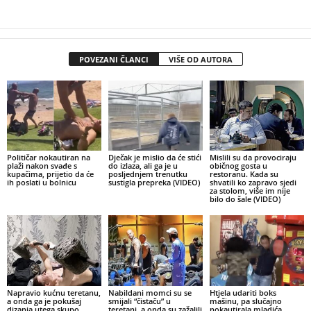
POVEZANI ČLANCI
VIŠE OD AUTORA
Političar nokautiran na
Dječak je mislio da će stići
Mislili su da provociraju
plaži nakon svađe s
do izlaza, ali ga je u
običnog gosta u
kupačima, prijetio da će
posljednjem trenutku
restoranu. Kada su
ih poslati u bolnicu
sustigla prepreka (VIDEO)
shvatili ko zapravo sjedi
za stolom, više im nije
bilo do šale (VIDEO)
Napravio kućnu teretanu,
Nabildani momci su se
Htjela udariti boks
a onda ga je pokušaj
smijali “čistaču” u
mašinu, pa slučajno
dizanja utega skupo
teretani, a onda su zažalili
nokautirala mladića