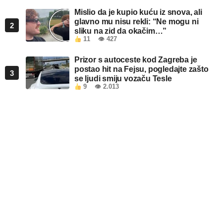
Mislio da je kupio kuću iz snova, ali
glavno mu nisu rekli: “Ne mogu ni
2
sliku na zid da okačim…”
11
👁 427
Prizor s autoceste kod Zagreba je
postao hit na Fejsu, pogledajte zašto
3
se ljudi smiju vozaču Tesle
9
👁 2.013