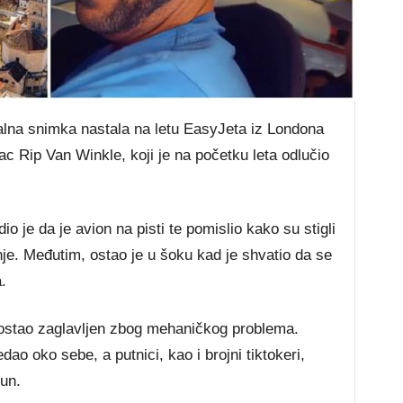
na snimka nastala na letu EasyJeta iz Londona
nac Rip Van Winkle, koji je na početku leta odlučio
o je da je avion na pisti te pomislio kako su stigli
nje. Međutim, ostao je u šoku kad je shvatio da se
.
e ostao zaglavljen zbog mehaničkog problema.
ao oko sebe, a putnici, kao i brojni tiktokeri,
un.