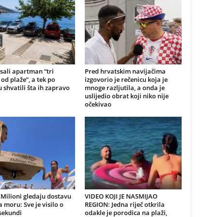
sali apartman “tri
Pred hrvatskim navijačima
od plaže”, a tek po
izgovorio je rečenicu koja je
 shvatili šta ih zapravo
mnoge razljutila, a onda je
uslijedio obrat koji niko nije
očekivao
Milioni gledaju dostavu
VIDEO KOJI JE NASMIJAO
a moru: Sve je visilo o
REGION: Jedna riječ otkrila
sekundi
odakle je porodica na plaži,