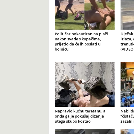
Političar nokautiran na plaži
Dječak 
nakon svađe s kupačima,
izlaza,
prijetio da će ih poslati u
trenutk
bolnicu
(VIDEO
Napravio kućnu teretanu, a
Nabilda
onda ga je pokušaj dizanja
“čistač
utega skupo koštao
zažalil