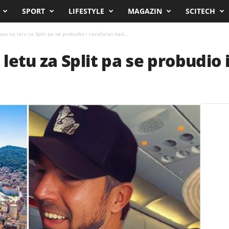
SPORT
LIFESTYLE
MAGAZIN
SCITECH
o na letu za Split pa se probudio i razočarao kad...
letu za Split pa se probudio 