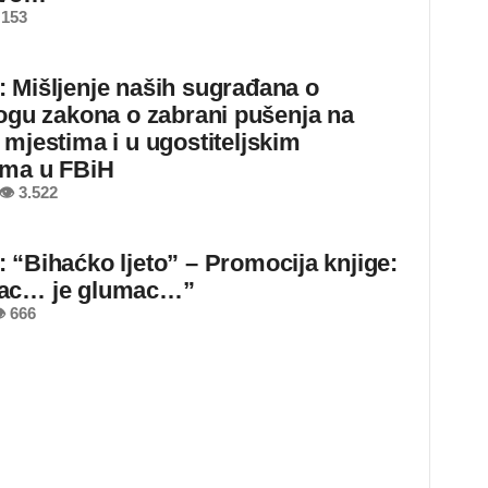
 153
 Mišljenje naših sugrađana o
logu zakona o zabrani pušenja na
 mjestima i u ugostiteljskim
ima u FBiH
👁 3.522
 “Bihaćko ljeto” – Promocija knjige:
ac… je glumac…”
 666