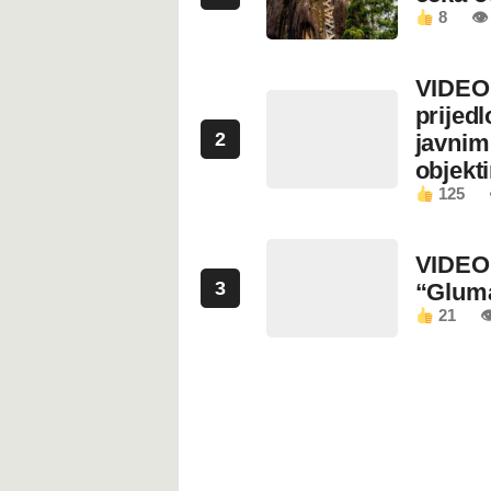
8
👁
VIDEO:
prijed
2
javnim
objekt
125
VIDEO:
3
“Glum
21
