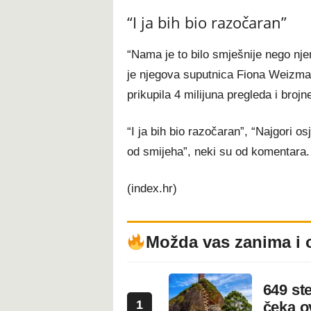
“I ja bih bio razočaran”
“Nama je to bilo smješnije nego nje
je njegova suputnica Fiona Weizman
prikupila 4 milijuna pregleda i broj
“I ja bih bio razočaran”, “Najgori o
od smijeha”, neki su od komentara.
(index.hr)
Možda vas zanima i 
649 st
1
čeka 