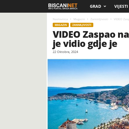
GRAD
VIJESTI
B
i
Naslovnica
Magazin
Zanimljivosti
VIDEO Zaspa
MAGAZIN
ZANIMLJIVOSTI
VIDEO Zaspao na 
s
je vidio gdje je
c
22 Oktobra, 2024
a
n
i
.
n
e