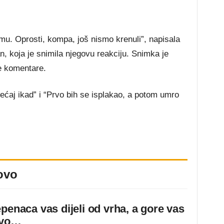
mu. Oprosti, kompa, još nismo krenuli”, napisala
, koja je snimila njegovu reakciju. Snimka je
ne komentare.
sjećaj ikad” i “Prvo bih se isplakao, a potom umro
ovo
epenaca vas dijeli od vrha, a gore vas
ovo…