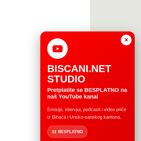
×
BISCANI.NET
STUDIO
Pretplatite se BESPLATNO na
naš YouTube kanal
Emisije, intervjui, podcasti i video priče
iz Bihaća i Unsko-sanskog kantona.
BESPLATNO