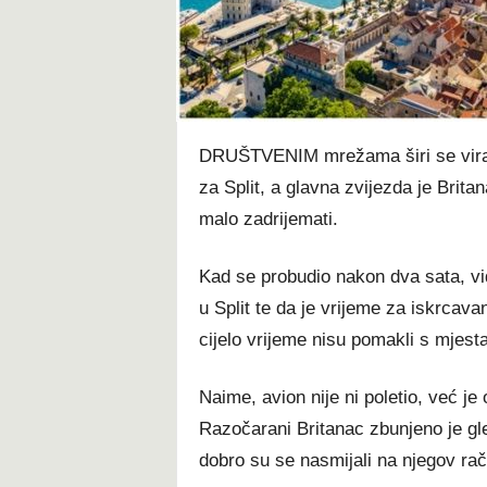
t
DRUŠTVENIM mrežama širi se viral
za Split, a glavna zvijezda je Brita
malo zadrijemati.
Kad se probudio nakon dva sata, vidi
u Split te da je vrijeme za iskrcava
cijelo vrijeme nisu pomakli s mjesta
Naime, avion nije ni poletio, već j
Razočarani Britanac zbunjeno je gled
dobro su se nasmijali na njegov rač