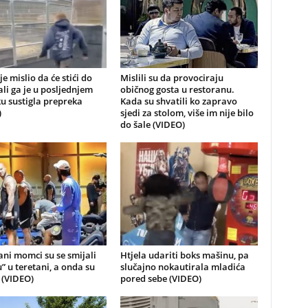
je mislio da će stići do
Mislili su da provociraju
 ali ga je u posljednjem
običnog gosta u restoranu.
u sustigla prepreka
Kada su shvatili ko zapravo
)
sjedi za stolom, više im nije bilo
do šale (VIDEO)
ni momci su se smijali
Htjela udariti boks mašinu, pa
u” u teretani, a onda su
slučajno nokautirala mladića
i (VIDEO)
pored sebe (VIDEO)