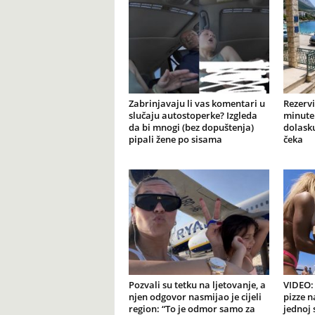
Zabrinjavaju li vas komentari u
Rezervi
slučaju autostoperke? Izgleda
minute 
da bi mnogi (bez dopuštenja)
dolasku
pipali žene po sisama
čeka
Pozvali su tetku na ljetovanje, a
VIDEO: 
njen odgovor nasmijao je cijeli
pizze n
region: “To je odmor samo za
jednoj 