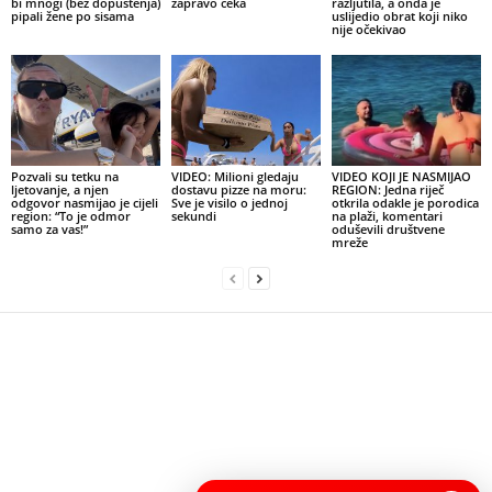
bi mnogi (bez dopuštenja)
zapravo čeka
razljutila, a onda je
pipali žene po sisama
uslijedio obrat koji niko
nije očekivao
Pozvali su tetku na
VIDEO: Milioni gledaju
VIDEO KOJI JE NASMIJAO
ljetovanje, a njen
dostavu pizze na moru:
REGION: Jedna riječ
odgovor nasmijao je cijeli
Sve je visilo o jednoj
otkrila odakle je porodica
region: “To je odmor
sekundi
na plaži, komentari
samo za vas!”
oduševili društvene
mreže