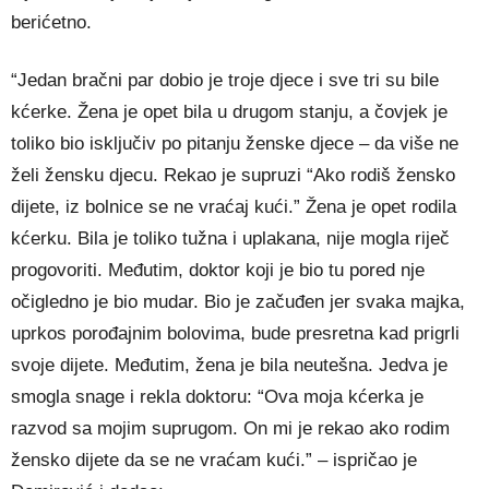
berićetno.
“Jedan bračni par dobio je troje djece i sve tri su bile
kćerke. Žena je opet bila u drugom stanju, a čovjek je
toliko bio isključiv po pitanju ženske djece – da više ne
želi žensku djecu. Rekao je supruzi “Ako rodiš žensko
dijete, iz bolnice se ne vraćaj kući.” Žena je opet rodila
kćerku. Bila je toliko tužna i uplakana, nije mogla riječ
progovoriti. Međutim, doktor koji je bio tu pored nje
očigledno je bio mudar. Bio je začuđen jer svaka majka,
uprkos porođajnim bolovima, bude presretna kad prigrli
svoje dijete. Međutim, žena je bila neutešna. Jedva je
smogla snage i rekla doktoru: “Ova moja kćerka je
razvod sa mojim suprugom. On mi je rekao ako rodim
žensko dijete da se ne vraćam kući.” – ispričao je