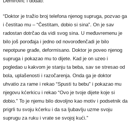
Demirović i dodao:
“Doktor je tražio broj telefona njenog supruga, pozvao ga
i čestitao mu – “Čestitam, dobio si sina”. On je sav
radostan dotrčao da vidi svog sina. U međuvremenu je
bilo još porođaja i jedno od novorođenčadi je bilo
nepotpune građe, deformisano. Doktor je poveo njenog
supruga i pokazao mu to dijete. Kad je on uzeo i
pogledao u kakvom je stanju ta beba, sav se stresao od
bola, uplašenosti i razočarenja. Onda ga je doktor
uhvatio za rame i rekao “Spusti tu bebu” i pokazao mu
njegovu kćerkicu i rekao “Ovo je tvoje dijete koje si
dobio.” To je njemu bilo dovoljno kao motiv i podsetnik da
prigrli tu svoju kćerku i da sa ljubavlju uzme svoju
suprugu za ruku i vrate se svojoj kući.”