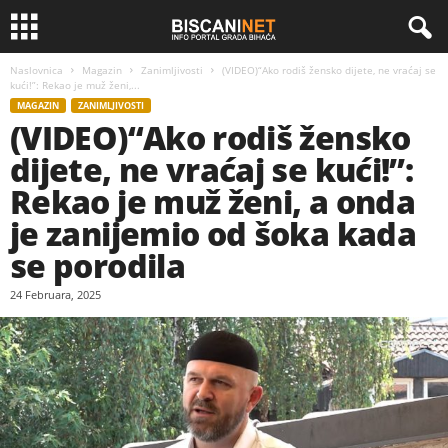
Naslovnica
Magazin
Zanimljivosti
(VIDEO)“Ako rodiš žensko dijete, ne vraćaj se
kući!”: Rekao je muž ženi,...
MAGAZIN
ZANIMLJIVOSTI
(VIDEO)“Ako rodiš žensko
dijete, ne vraćaj se kući!”:
Rekao je muž ženi, a onda
je zanijemio od šoka kada
se porodila
24 Februara, 2025