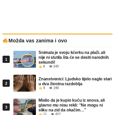
Možda vas zanima i ovo
Snimala je svoju kćerku na plaži, ali
nije ni slutila šta će se desiti narednih
1
sekundi!
8
👁 245
Znanstvenici: Ljudsko tijelo naglo stari
2
u dva životna razdoblja
4
👁 190
Mislio da je kupio kuću iz snova, ali
glavno mu nisu rekli: “Ne mogu ni
3
sliku na zid da okačim…”
11
👁 427