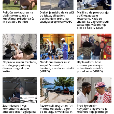
Političar nokautiran na
Dječak je mislio da će stići
Mislili su da provociraju
plaži nakon svađe s
do izlaza, ali ga je u
običnog gosta u
kupačima, prijetio da će
posljednjem trenutku
restoranu. Kada su
ih poslati u bolnicu
sustigla prepreka (VIDEO)
shvatili ko zapravo sjedi
za stolom, više im nije
bilo do šale (VIDEO)
Napravio kućnu teretanu,
Nabildani momci su se
Htjela udariti boks
a onda ga je pokušaj
smijali “čistaču” u
mašinu, pa slučajno
dizanja utega skupo
teretani, a onda su zažalili
nokautirala mladića
koštao
(VIDEO)
pored sebe (VIDEO)
Zabrinjavaju li vas
Rezervisali apartman “tri
Pred hrvatskim
komentari u slučaju
minute od plaže”, a tek
navijačima izgovorio je
autostoperke? Izgleda da
po dolasku shvatili šta ih
rečenicu koja je mnoge