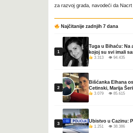
za razvoj grada, navodeći da Nacrt
Najčitanije zadnjih 7 dana
Tuga u Bihaću: Na a
1
kojoj su svi imali sa
3.313 👁 94.435
Bišćanka Elhana osv
2
Cetinski, Marija Šeri
3.079 👁 85.615
Ubistvo u Cazinu: P
3
1.251 👁 38.386