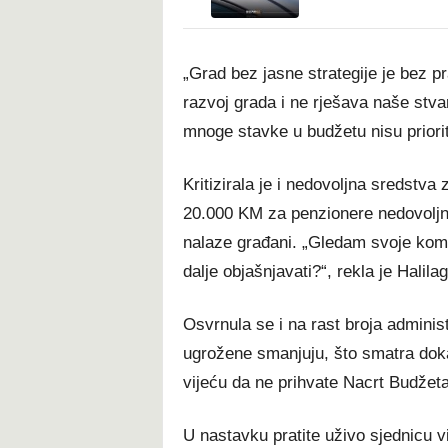
„Grad bez jasne strategije je bez p
razvoj grada i ne rješava naše stvar
mnoge stavke u budžetu nisu priorite
Kritizirala je i nedovoljna sredstva 
20.000 KM za penzionere nedovoljno,
nalaze građani. „Gledam svoje komš
dalje objašnjavati?“, rekla je Halilag
Osvrnula se i na rast broja adminis
ugrožene smanjuju, što smatra doka
vijeću da ne prihvate Nacrt Budžet
U nastavku pratite uživo sjednicu v