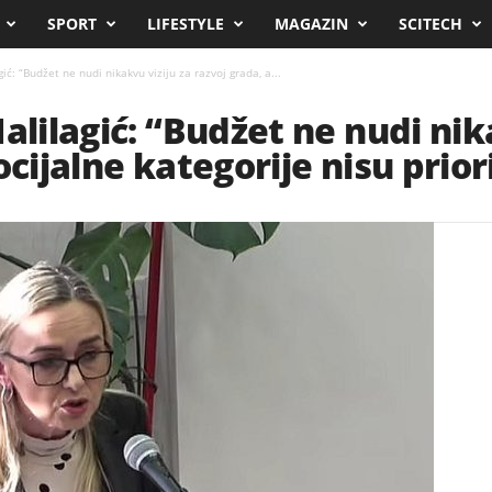
SPORT
LIFESTYLE
MAGAZIN
SCITECH
ić: “Budžet ne nudi nikakvu viziju za razvoj grada, a...
alilagić: “Budžet ne nudi nik
ocijalne kategorije nisu prior