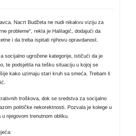
ravca. Nacrt Budžeta ne nudi nikakvu viziju za
ne probleme“, rekla je Halilagić, dodajući da
tne i da treba ispitati njihovu opravdanost.
za socijalno ugrožene kategorije, ističući da je
 te podsjetila na tešku situaciju u kojoj se
ije kako uzimaju stari kruh sa smeća. Trebam li
ić.
trativnih troškova, dok se sredstva za socijalno
zom političke nekorektnosti. Pozvala je kolege u
a u njegovom trenutnom obliku.
ijeća: