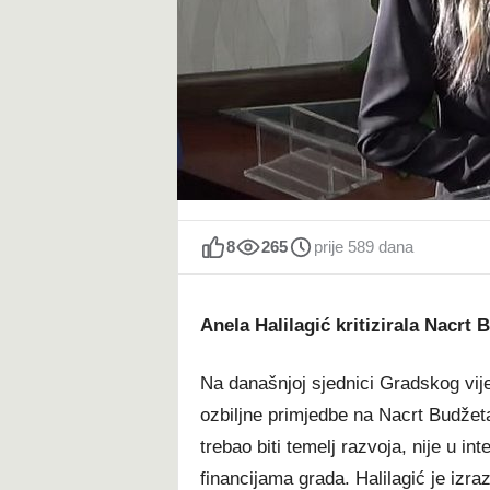
t
8
265
prije 589 dana
Anela Halilagić kritizirala Nacrt
Na današnjoj sjednici Gradskog vijeć
ozbiljne primjedbe na Nacrt Budžeta
trebao biti temelj razvoja, nije u in
financijama grada. Halilagić je izra