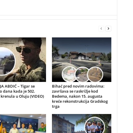
A ABDIĆ – Tigar se
Bihać pred novim radovima:
io dana kada je 502.
završava se raskrižje kod
 krenula u Oluju (VIDEO)
Bedema, nakon 15. augusta
kreće rekonstrukcija Gradskog
trga