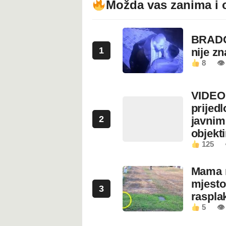
Možda vas zanima i 
BRADO
1
nije z
8
👁 
VIDEO:
prijed
2
javnim
objekt
125
Mama n
mjesto
3
rasplak
5
👁