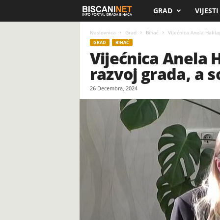
GRAD
VIJESTI
B
i
Naslovnica
Grad
Bihać
Vijećnica Anela Halilag
GRAD
BIHAĆ
Vijećnica Anela H
s
razvoj grada, a s
c
26 Decembra, 2024
a
n
i
.
n
e