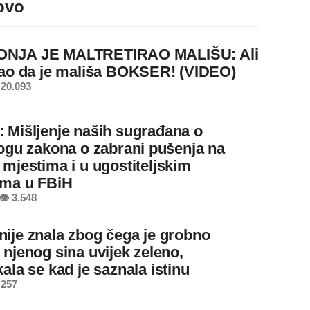
ovo
NJA JE MALTRETIRAO MALIŠU: Ali
nao da je mališa BOKSER! (VIDEO)
20.093
 Mišljenje naših sugrađana o
logu zakona o zabrani pušenja na
 mjestima i u ugostiteljskim
ima u FBiH
👁 3.548
ije znala zbog čega je grobno
 njenog sina uvijek zeleno,
ala se kad je saznala istinu
 257