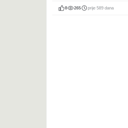
8
265
prije 589 dana