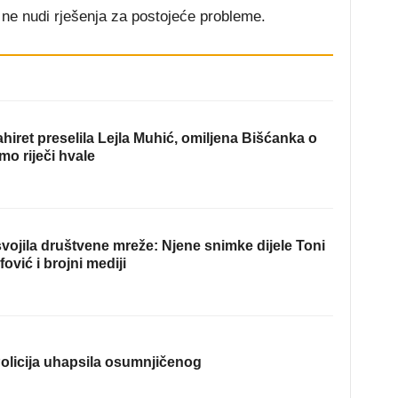
 ne nudi rješenja za postojeće probleme.
hiret preselila Lejla Muhić, omiljena Bišćanka o
mo riječi hvale
ojila društvene mreže: Njene snimke dijele Toni
fović i brojni mediji
olicija uhapsila osumnjičenog