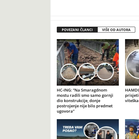
POVEZANI ČLANCI
VIŠE OD AUTORA
HC-ING: “Na Smaragdnom
HAMDIJ
mostu radili smo samo gornji
prisjet
dio konstrukcije, donje
viteška
postrojenje nije bilo predmet
ugovora”