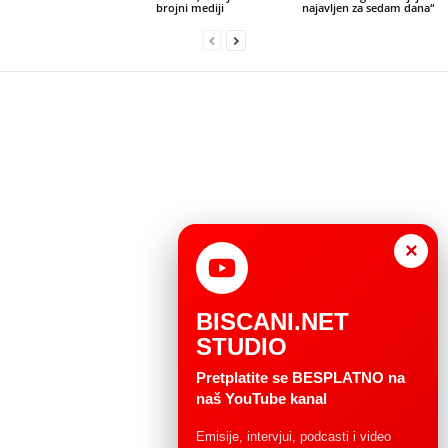
brojni mediji
najavljen za sedam dana“
×
BISCANI.NET
STUDIO
Pretplatite se BESPLATNO na
naš YouTube kanal
Emisije, intervjui, podcasti i video