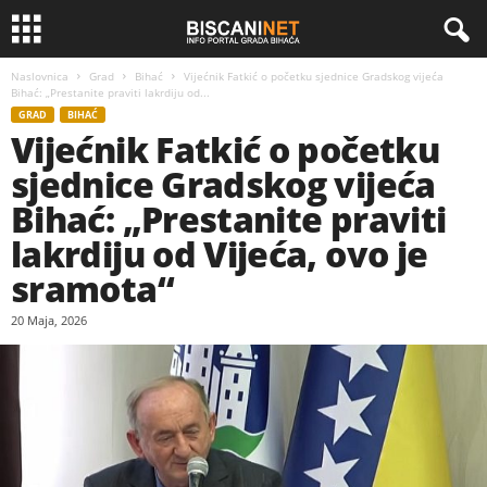
Naslovnica
Grad
Bihać
Vijećnik Fatkić o početku sjednice Gradskog vijeća
Bihać: „Prestanite praviti lakrdiju od...
GRAD
BIHAĆ
Vijećnik Fatkić o početku
sjednice Gradskog vijeća
Bihać: „Prestanite praviti
lakrdiju od Vijeća, ovo je
sramota“
20 Maja, 2026