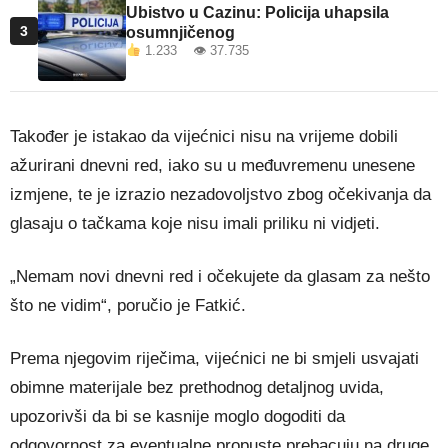
Ubistvo u Cazinu: Policija uhapsila
3
osumnjičenog
1.233 👁 37.735
Također je istakao da vijećnici nisu na vrijeme dobili
ažurirani dnevni red, iako su u međuvremenu unesene
izmjene, te je izrazio nezadovoljstvo zbog očekivanja da
glasaju o tačkama koje nisu imali priliku ni vidjeti.
„Nemam novi dnevni red i očekujete da glasam za nešto
što ne vidim“, poručio je Fatkić.
Prema njegovim riječima, vijećnici ne bi smjeli usvajati
obimne materijale bez prethodnog detaljnog uvida,
upozorivši da bi se kasnije moglo dogoditi da
odgovornost za eventualne propuste prebacuju na druge.