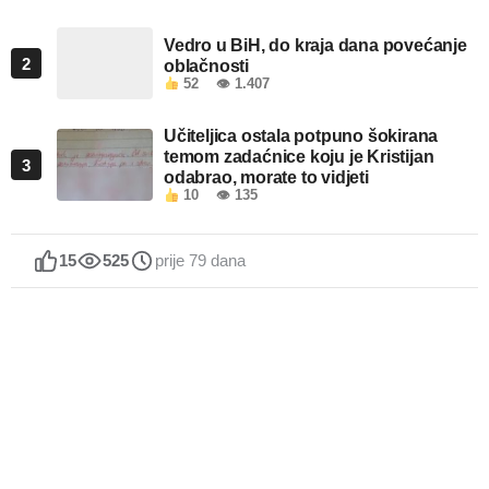
Vedro u BiH, do kraja dana povećanje
2
oblačnosti
52
👁 1.407
Učiteljica ostala potpuno šokirana
temom zadaćnice koju je Kristijan
3
odabrao, morate to vidjeti
10
👁 135
15
525
prije 79 dana