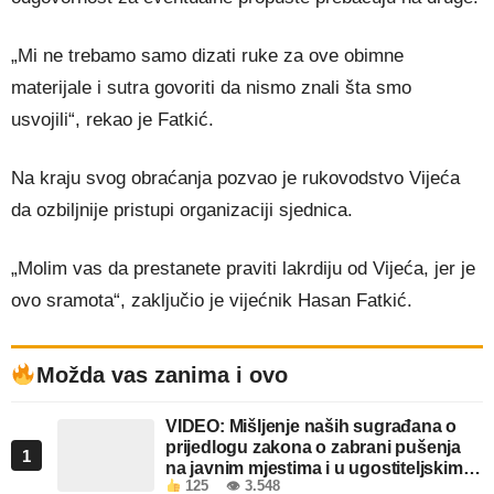
„Mi ne trebamo samo dizati ruke za ove obimne
materijale i sutra govoriti da nismo znali šta smo
usvojili“, rekao je Fatkić.
Na kraju svog obraćanja pozvao je rukovodstvo Vijeća
da ozbiljnije pristupi organizaciji sjednica.
„Molim vas da prestanete praviti lakrdiju od Vijeća, jer je
ovo sramota“, zaključio je vijećnik Hasan Fatkić.
Možda vas zanima i ovo
VIDEO: Mišljenje naših sugrađana o
prijedlogu zakona o zabrani pušenja
1
na javnim mjestima i u ugostiteljskim
125
👁 3.548
objektima u FBiH