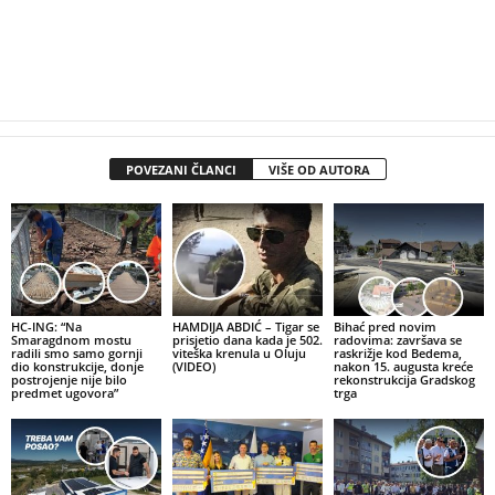
POVEZANI ČLANCI
VIŠE OD AUTORA
HC-ING: “Na
HAMDIJA ABDIĆ – Tigar se
Bihać pred novim
Smaragdnom mostu
prisjetio dana kada je 502.
radovima: završava se
radili smo samo gornji
viteška krenula u Oluju
raskrižje kod Bedema,
dio konstrukcije, donje
(VIDEO)
nakon 15. augusta kreće
postrojenje nije bilo
rekonstrukcija Gradskog
predmet ugovora”
trga