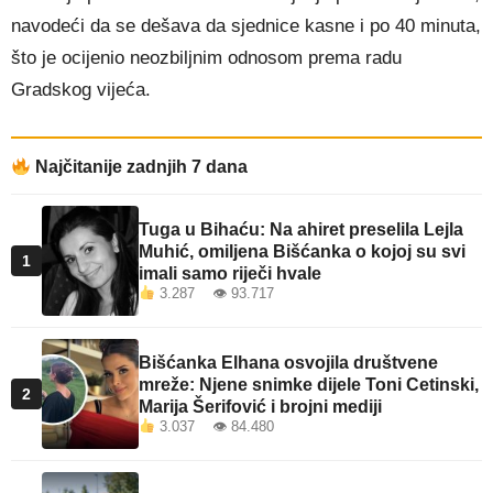
navodeći da se dešava da sjednice kasne i po 40 minuta,
što je ocijenio neozbiljnim odnosom prema radu
Gradskog vijeća.
Najčitanije zadnjih 7 dana
Tuga u Bihaću: Na ahiret preselila Lejla
Muhić, omiljena Bišćanka o kojoj su svi
1
imali samo riječi hvale
3.287 👁 93.717
Bišćanka Elhana osvojila društvene
mreže: Njene snimke dijele Toni Cetinski,
2
Marija Šerifović i brojni mediji
3.037 👁 84.480