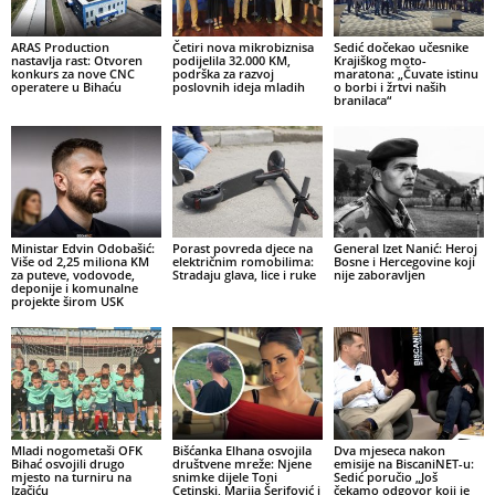
ARAS Production
Četiri nova mikrobiznisa
Sedić dočekao učesnike
nastavlja rast: Otvoren
podijelila 32.000 KM,
Krajiškog moto-
konkurs za nove CNC
podrška za razvoj
maratona: „Čuvate istinu
operatere u Bihaću
poslovnih ideja mladih
o borbi i žrtvi naših
branilaca“
Ministar Edvin Odobašić:
Porast povreda djece na
General Izet Nanić: Heroj
Više od 2,25 miliona KM
električnim romobilima:
Bosne i Hercegovine koji
za puteve, vodovode,
Stradaju glava, lice i ruke
nije zaboravljen
deponije i komunalne
projekte širom USK
Mladi nogometaši OFK
Bišćanka Elhana osvojila
Dva mjeseca nakon
Bihać osvojili drugo
društvene mreže: Njene
emisije na BiscaniNET-u:
mjesto na turniru na
snimke dijele Toni
Sedić poručio „Još
Izačiću
Cetinski, Marija Šerifović i
čekamo odgovor koji je