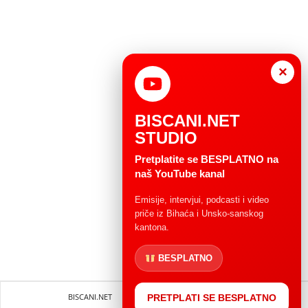
×
BISCANI.NET
STUDIO
Pretplatite se BESPLATNO na
naš YouTube kanal
Emisije, intervjui, podcasti i video
priče iz Bihaća i Unsko-sanskog
kantona.
BESPLATNO
BISCANI.NET
Impressum
Uvjeti korištenja
PRETPLATI SE BESPLATNO