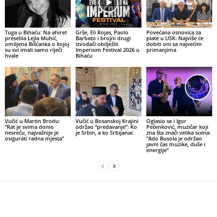
Tuga u Bihaću: Na ahiret
Grše, Eli Rojas, Paolo
Povećana osnovica za
preselila Lejla Muhić,
Barbato i brojni drugi
plate u USK: Najviše će
omiljena Bišćanka o kojoj
izvođači obilježili
dobiti oni sa najvećim
su svi imali samo riječi
Imperium Festival 2026 u
primanjima
hvale
Bihaću
Vučić u Martin Brodu:
Vučić u Bosanskoj Krajini
Oglasio se i Igor
“Rat je svima donio
održao “predavanje”: Ko
Pečenković, muzičar koji
nesreću, najvažnije je
je Srbin, a ko Srbijanac
zna šta znači velika scena:
osigurati radna mjesta”
“Ado Busola je održao
javni čas muzike, duše i
energije”