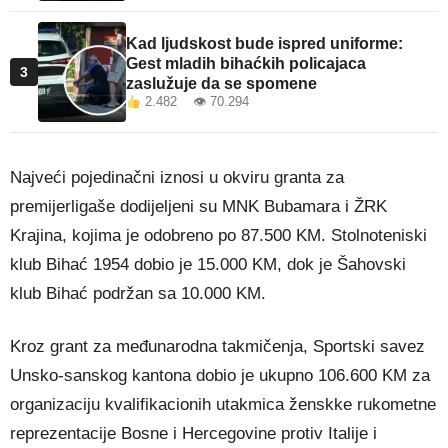
Kad ljudskost bude ispred uniforme:
Gest mladih bihaćkih policajaca
3
zaslužuje da se spomene
2.482 👁 70.294
Najveći pojedinačni iznosi u okviru granta za
premijerligaše dodijeljeni su MNK Bubamara i ŽRK
Krajina, kojima je odobreno po 87.500 KM. Stolnoteniski
klub Bihać 1954 dobio je 15.000 KM, dok je Šahovski
klub Bihać podržan sa 10.000 KM.
Kroz grant za međunarodna takmičenja, Sportski savez
Unsko-sanskog kantona dobio je ukupno 106.600 KM za
organizaciju kvalifikacionih utakmica ženskke rukometne
reprezentacije Bosne i Hercegovine protiv Italije i