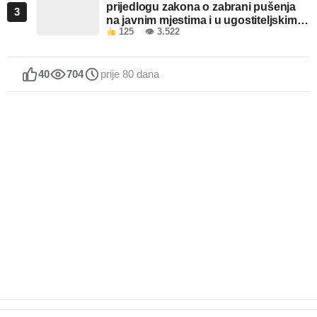
prijedlogu zakona o zabrani pušenja
3
na javnim mjestima i u ugostiteljskim
125
👁 3.522
objektima u FBiH
40
704
prije 80 dana