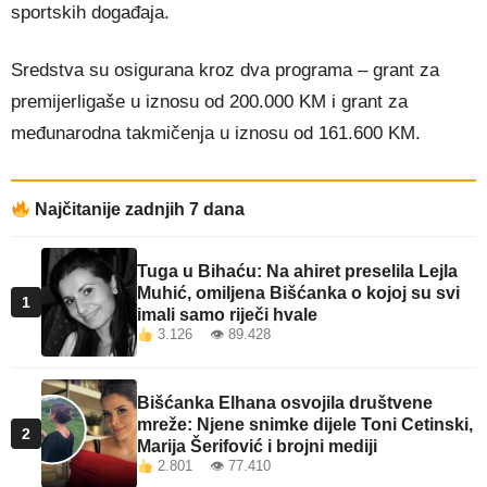
sportskih događaja.
Sredstva su osigurana kroz dva programa – grant za
premijerligaše u iznosu od 200.000 KM i grant za
međunarodna takmičenja u iznosu od 161.600 KM.
Najčitanije zadnjih 7 dana
Tuga u Bihaću: Na ahiret preselila Lejla
Muhić, omiljena Bišćanka o kojoj su svi
1
imali samo riječi hvale
3.126 👁 89.428
Bišćanka Elhana osvojila društvene
mreže: Njene snimke dijele Toni Cetinski,
2
Marija Šerifović i brojni mediji
2.801 👁 77.410