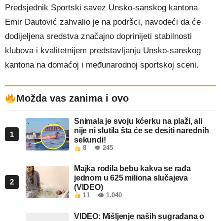
Predsjednik Sportski savez Unsko-sanskog kantona
Emir Dautović zahvalio je na podršci, navodeći da će
dodijeljena sredstva značajno doprinijeti stabilnosti
klubova i kvalitetnijem predstavljanju Unsko-sanskog
kantona na domaćoj i međunarodnoj sportskoj sceni.
Možda vas zanima i ovo
Snimala je svoju kćerku na plaži, ali
nije ni slutila šta će se desiti narednih
1
sekundi!
8
👁 245
Majka rodila bebu kakva se rađa
jednom u 625 miliona slučajeva
2
(VIDEO)
11
👁 1.040
VIDEO: Mišljenje naših sugrađana o