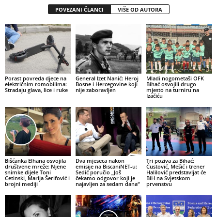
POVEZANI ČLANCI
VIŠE OD AUTORA
Porast povreda djece na
General Izet Nanić: Heroj
Mladi nogometaši OFK
električnim romobilima:
Bosne i Hercegovine koji
Bihać osvojili drugo
Stradaju glava, lice i ruke
nije zaboravljen
mjesto na turniru na
Izačiću
Bišćanka Elhana osvojila
Dva mjeseca nakon
Tri poziva za Bihać:
društvene mreže: Njene
emisije na BiscaniNET-u:
Ćustović, Mešić i trener
snimke dijele Toni
Sedić poručio „Još
Halilović predstavljat će
Cetinski, Marija Šerifović i
čekamo odgovor koji je
BiH na Svjetskom
brojni mediji
najavljen za sedam dana“
prvenstvu