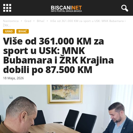
Naslovnica
Grad
Bihać
Više od 361.000 KM za sport u USK: MNK Bubamara i
ŽRK...
GRAD
BIHAĆ
Više od 361.000 KM za
sport u USK: MNK
Bubamara i ŽRK Krajina
dobili po 87.500 KM
18 Maja, 2026