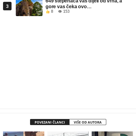
649 stepenaca vas dijeli od vrha, a
3
gore vas čeka ovo…
8
👁 153
POVEZANI ČLANCI
VIŠE OD AUTORA