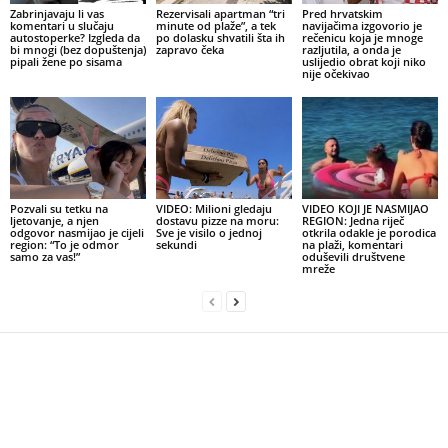
Zabrinjavaju li vas
Rezervisali apartman “tri
Pred hrvatskim
komentari u slučaju
minute od plaže”, a tek
navijačima izgovorio je
autostoperke? Izgleda da
po dolasku shvatili šta ih
rečenicu koja je mnoge
bi mnogi (bez dopuštenja)
zapravo čeka
razljutila, a onda je
pipali žene po sisama
uslijedio obrat koji niko
nije očekivao
Pozvali su tetku na
VIDEO: Milioni gledaju
VIDEO KOJI JE NASMIJAO
ljetovanje, a njen
dostavu pizze na moru:
REGION: Jedna riječ
odgovor nasmijao je cijeli
Sve je visilo o jednoj
otkrila odakle je porodica
region: “To je odmor
sekundi
na plaži, komentari
samo za vas!”
oduševili društvene
mreže