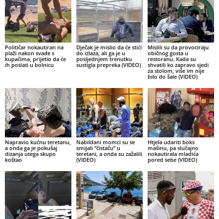
Političar nokautiran na
Dječak je mislio da će stići
Mislili su da provociraju
plaži nakon svađe s
do izlaza, ali ga je u
običnog gosta u
kupačima, prijetio da će
posljednjem trenutku
restoranu. Kada su
ih poslati u bolnicu
sustigla prepreka (VIDEO)
shvatili ko zapravo sjedi
za stolom, više im nije
bilo do šale (VIDEO)
Napravio kućnu teretanu,
Nabildani momci su se
Htjela udariti boks
a onda ga je pokušaj
smijali “čistaču” u
mašinu, pa slučajno
dizanja utega skupo
teretani, a onda su zažalili
nokautirala mladića
koštao
(VIDEO)
pored sebe (VIDEO)