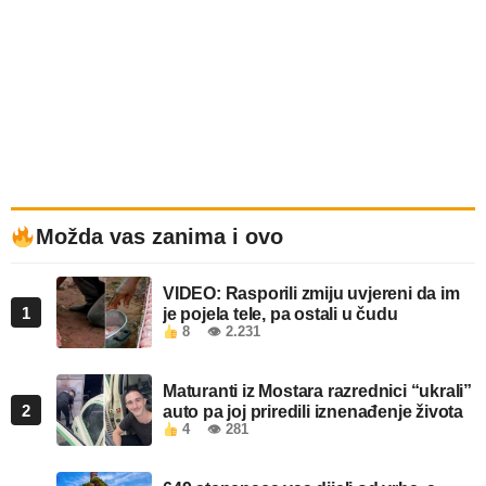
Možda vas zanima i ovo
VIDEO: Rasporili zmiju uvjereni da im
1
je pojela tele, pa ostali u čudu
8
👁 2.231
Maturanti iz Mostara razrednici “ukrali”
2
auto pa joj priredili iznenađenje života
4
👁 281