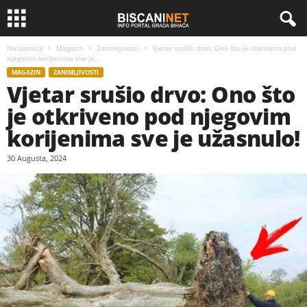
Naslovnica
Magazin
Zanimljivosti
Vjetar srušio drvo: Ono što je otkriveno pod
njegovim korijenima sve je...
MAGAZIN
ZANIMLJIVOSTI
Vjetar srušio drvo: Ono što
je otkriveno pod njegovim
korijenima sve je užasnulo!
30 Augusta, 2024