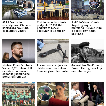
ARAS Production
Četiri nova mikrobiznisa
Sedić dočekao učesnike
nastavlja rast: Otvoren
podijelila 32.000 KM,
Krajiškog moto-
konkurs za nove CNC
podrška za razvoj
maratona: „Čuvate istinu
operatere u Bihaću
poslovnih ideja mladih
o borbi i žrtvi naših
branilaca“
Ministar Edvin Odobašić:
Porast povreda djece na
General Izet Nanić: Heroj
Više od 2,25 miliona KM
električnim romobilima:
Bosne i Hercegovine koji
za puteve, vodovode,
Stradaju glava, lice i ruke
nije zaboravljen
deponije i komunalne
projekte širom USK