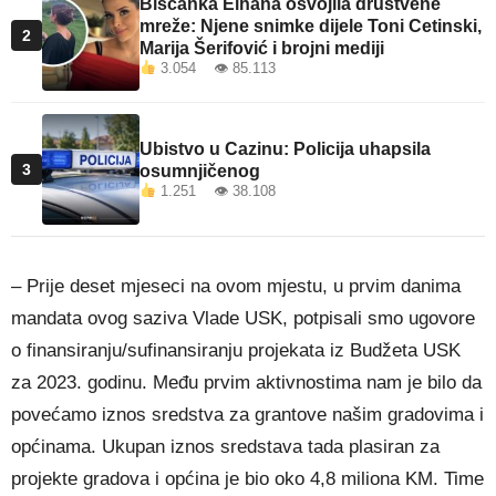
Bišćanka Elhana osvojila društvene
mreže: Njene snimke dijele Toni Cetinski,
2
Marija Šerifović i brojni mediji
3.054 👁 85.113
Ubistvo u Cazinu: Policija uhapsila
3
osumnjičenog
1.251 👁 38.108
– Prije deset mjeseci na ovom mjestu, u prvim danima
mandata ovog saziva Vlade USK, potpisali smo ugovore
o finansiranju/sufinansiranju projekata iz Budžeta USK
za 2023. godinu. Među prvim aktivnostima nam je bilo da
povećamo iznos sredstva za grantove našim gradovima i
općinama. Ukupan iznos sredstava tada plasiran za
projekte gradova i općina je bio oko 4,8 miliona KM. Time