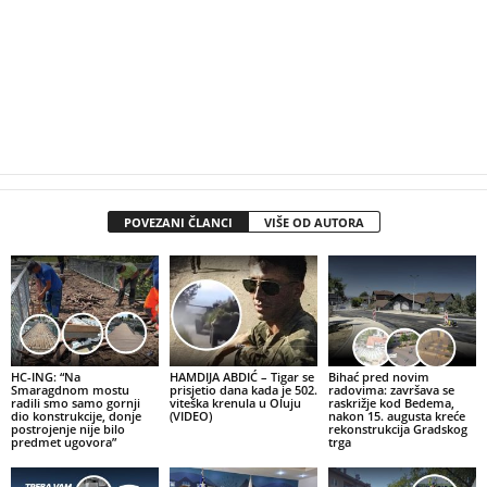
POVEZANI ČLANCI
VIŠE OD AUTORA
HC-ING: “Na
HAMDIJA ABDIĆ – Tigar se
Bihać pred novim
Smaragdnom mostu
prisjetio dana kada je 502.
radovima: završava se
radili smo samo gornji
viteška krenula u Oluju
raskrižje kod Bedema,
dio konstrukcije, donje
(VIDEO)
nakon 15. augusta kreće
postrojenje nije bilo
rekonstrukcija Gradskog
predmet ugovora”
trga