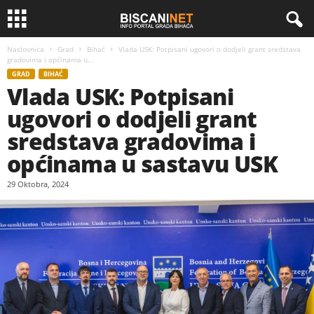
Naslovnica
Grad
Bihać
Vlada USK: Potpisani ugovori o dodjeli grant sredstava
gradovima i općinama u...
GRAD
BIHAĆ
Vlada USK: Potpisani
ugovori o dodjeli grant
sredstava gradovima i
općinama u sastavu USK
29 Oktobra, 2024