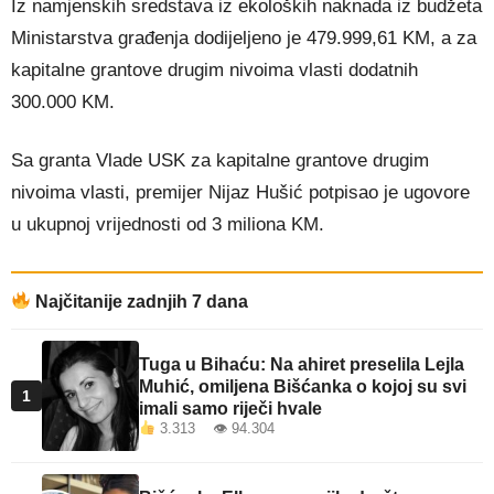
Iz namjenskih sredstava iz ekoloških naknada iz budžeta
Ministarstva građenja dodijeljeno je 479.999,61 KM, a za
kapitalne grantove drugim nivoima vlasti dodatnih
300.000 KM.
Sa granta Vlade USK za kapitalne grantove drugim
nivoima vlasti, premijer Nijaz Hušić potpisao je ugovore
u ukupnoj vrijednosti od 3 miliona KM.
Najčitanije zadnjih 7 dana
Tuga u Bihaću: Na ahiret preselila Lejla
Muhić, omiljena Bišćanka o kojoj su svi
1
imali samo riječi hvale
3.313 👁 94.304