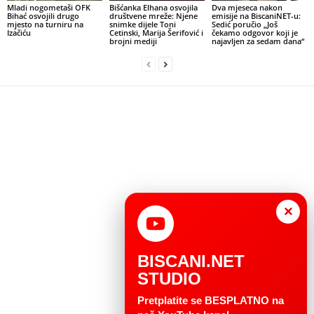
Mladi nogometaši OFK
Bišćanka Elhana osvojila
Dva mjeseca nakon
Bihać osvojili drugo
društvene mreže: Njene
emisije na BiscaniNET-u:
mjesto na turniru na
snimke dijele Toni
Sedić poručio „Još
Izačiću
Cetinski, Marija Šerifović i
čekamo odgovor koji je
brojni mediji
najavljen za sedam dana“
×
BISCANI.NET
STUDIO
Pretplatite se BESPLATNO na