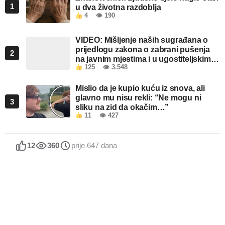
1
u dva životna razdoblja
4
👁 190
VIDEO: Mišljenje naših sugrađana o
prijedlogu zakona o zabrani pušenja
2
na javnim mjestima i u ugostiteljskim
125
👁 3.548
objektima u FBiH
Mislio da je kupio kuću iz snova, ali
glavno mu nisu rekli: “Ne mogu ni
3
sliku na zid da okačim…”
11
👁 427
12
360
prije 647 dana