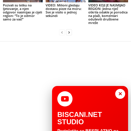
Pozvali su tetku na
VIDEO: Milioni gledaju
VIDEO KOJI JE NASMIJAO
ljetovanje, a njen
dostavu pizze na moru:
REGION: Jedna riječ
odgovor nasmijao je cijeli
Sve je visilo o jednoj
otkrila odakle je porodica
region: “To je odmor
sekundi
na plaži, komentari
samo za vas!”
oduševili društvene
mreže
×
BISCANI.NET
STUDIO
Pretplatite se BESPLATNO na