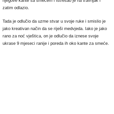
njegove kante sa smećem i istresao je na travnjak i
zatim odlazio.
Tada je odlučio da uzme stvar u svoje ruke i smislio je
jako kreativan način da se riješi medvjeda. Iako je jako
rano za noć vještica, on je odlučio da iznese svoje
ukrase 9 mjeseci ranije i poreda ih oko kante za smeće.