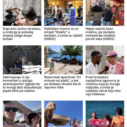
Napravio kućnu teretanu,
Nabildani momci su se
Htjela udariti boks
a onda ga je pokušaj
smijali “čistaču” u
mašinu, pa slučajno
dizanja utega skupo
teretani, a onda su zažalili
nokautirala mladića
koštao
(VIDEO)
pored sebe (VIDEO)
Zabrinjavaju li vas
Rezervisali apartman “tri
Pred hrvatskim
komentari u slučaju
minute od plaže”, a tek
navijačima izgovorio je
autostoperke? Izgleda da
po dolasku shvatili šta ih
rečenicu koja je mnoge
bi mnogi (bez dopuštenja)
zapravo čeka
razljutila, a onda je
pipali žene po sisama
uslijedio obrat koji niko
nije očekivao