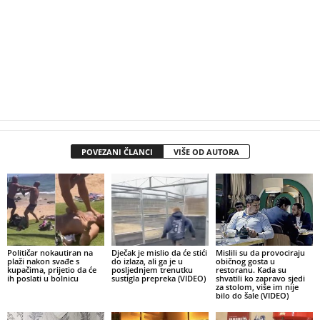
POVEZANI ČLANCI
VIŠE OD AUTORA
Političar nokautiran na
Dječak je mislio da će stići
Mislili su da provociraju
plaži nakon svađe s
do izlaza, ali ga je u
običnog gosta u
kupačima, prijetio da će
posljednjem trenutku
restoranu. Kada su
ih poslati u bolnicu
sustigla prepreka (VIDEO)
shvatili ko zapravo sjedi
za stolom, više im nije
bilo do šale (VIDEO)