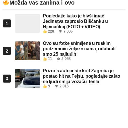
Možda vas zanima i ovo
Pogledajte kako je bivši igrač
Jedinstva zaprosio Bišćanku u
1
Njemačkoj (FOTO + VIDEO)
228
👁 7.336
Ovo su fotke snimljene u ruskim
podzemnim željeznicama, odabrali
2
smo 25 najluđih
11
👁 2.053
Prizor s autoceste kod Zagreba je
postao hit na Fejsu, pogledajte zašto
3
se ljudi smiju vozaču Tesle
9
👁 2.013