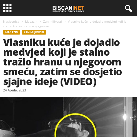
Naslovnica
Magazin
Zanimljivosti
Vlasniku kuće je dojadio medvjed koji je
stalno tražio hranu u njegovom...
MAGAZIN
ZANIMLJIVOSTI
Vlasniku kuće je dojadio
medvjed koji je stalno
tražio hranu u njegovom
smeću, zatim se dosjetio
sjajne ideje (VIDEO)
24 Aprila, 2023