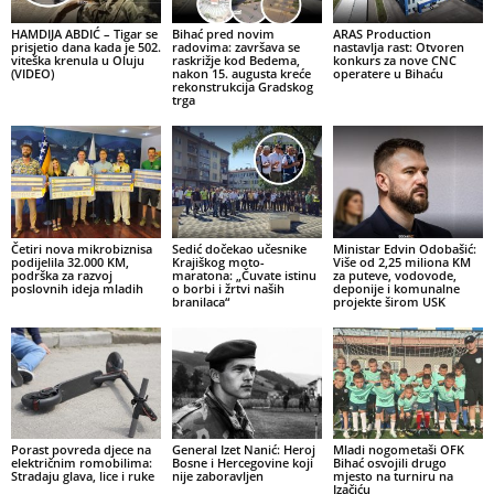
HAMDIJA ABDIĆ – Tigar se
Bihać pred novim
ARAS Production
prisjetio dana kada je 502.
radovima: završava se
nastavlja rast: Otvoren
viteška krenula u Oluju
raskrižje kod Bedema,
konkurs za nove CNC
(VIDEO)
nakon 15. augusta kreće
operatere u Bihaću
rekonstrukcija Gradskog
trga
Četiri nova mikrobiznisa
Sedić dočekao učesnike
Ministar Edvin Odobašić:
podijelila 32.000 KM,
Krajiškog moto-
Više od 2,25 miliona KM
podrška za razvoj
maratona: „Čuvate istinu
za puteve, vodovode,
poslovnih ideja mladih
o borbi i žrtvi naših
deponije i komunalne
branilaca“
projekte širom USK
Porast povreda djece na
General Izet Nanić: Heroj
Mladi nogometaši OFK
električnim romobilima:
Bosne i Hercegovine koji
Bihać osvojili drugo
Stradaju glava, lice i ruke
nije zaboravljen
mjesto na turniru na
Izačiću