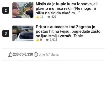
Mislio da je kupio kuću iz snova, ali
glavno mu nisu rekli: “Ne mogu ni
2
sliku na zid da okačim…”
11
👁 427
Prizor s autoceste kod Zagreba je
postao hit na Fejsu, pogledajte zašto
3
se ljudi smiju vozaču Tesle
9
👁 2.013
233
6.330
prije 57 dana