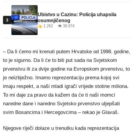
Ubistvo u Cazinu: Policija uhapsila
3
osumnjičenog
1.262 👁 38.974
– Da li ćemo mi krenuti putem Hrvatske od 1998. godine,
to je sigurno. Da li će to biti put sada na Svjetskom
prvenstvu ili za dvije godine na Evropskom prvenstvu, to
je neizbježno. Imamo reprezentaciju prema kojoj svi
imaju respekt, a naši mladi igrači vrijede stotine miliona.
To mi daje za pravo da kažem da će ti naši momci
naredne dane i naredno Svjetsko prvenstvo uljepšati
svim Bosancima i Hercegovcima – rekao je Glavaš.
Njegove riječi dolaze u trenutku kada reprezentacija