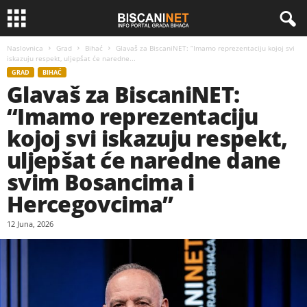
Naslovnica
Grad
Bihać
Glavaš za BiscaniNET: “Imamo reprezentaciju kojoj svi
iskazuju respekt, uljepšat će naredne...
GRAD
BIHAĆ
Glavaš za BiscaniNET:
“Imamo reprezentaciju
kojoj svi iskazuju respekt,
uljepšat će naredne dane
svim Bosancima i
Hercegovcima”
12 Juna, 2026