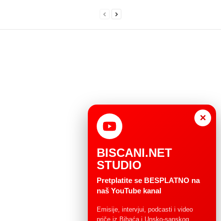
×
BISCANI.NET
STUDIO
Pretplatite se BESPLATNO na
naš YouTube kanal
Emisije, intervjui, podcasti i video
priče iz Bihaća i Unsko-sanskog