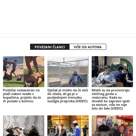
POVEZANI ČLANCI
VIŠE OD AUTORA
Političar nokautiran na
Dječak je mislio da će stići
Mislili su da provociraju
plaži nakon svađe s
do izlaza, ali ga je u
običnog gosta u
kupačima, prijetio da će
posljednjem trenutku
restoranu. Kada su
ih poslati u bolnicu
sustigla prepreka (VIDEO)
shvatili ko zapravo sjedi
za stolom, više im nije
bilo do šale (VIDEO)