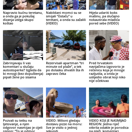
Napravio kućnu teretanu,
Nabildani momci su se
Htjela udariti boks
a onda ga je pokušaj
smijali “čistaču” u
mašinu, pa slučajno
dizanja utega skupo
teretani, a onda su zažalili
nokautirala mladića
koštao
(VIDEO)
pored sebe (VIDEO)
Zabrinjavaju li vas
Rezervisali apartman “tri
Pred hrvatskim
komentari u slučaju
minute od plaže”, a tek
navijačima izgovorio je
autostoperke? Izgleda da
po dolasku shvatili šta ih
rečenicu koja je mnoge
bi mnogi (bez dopuštenja)
zapravo čeka
razljutila, a onda je
pipali žene po sisama
uslijedio obrat koji niko
nije očekivao
Pozvali su tetku na
VIDEO: Milioni gledaju
VIDEO KOJI JE NASMIJAO
ljetovanje, a njen
dostavu pizze na moru:
REGION: Jedna riječ
odgovor nasmijao je cijeli
Sve je visilo o jednoj
otkrila odakle je porodica
region: “To je odmor
sekundi
na plaži, komentari