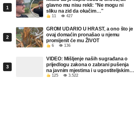
glavno mu nisu rekli: “Ne mogu ni
1
sliku na zid da okačim…”
11
👁 427
GROM UDARIO U HRAST, a ono što je
ovaj domaćin pronašao u njemu
2
promijenit će mu ŽIVOT
6
👁 136
VIDEO: Mišljenje naših sugrađana o
prijedlogu zakona o zabrani pušenja
3
na javnim mjestima i u ugostiteljskim
125
👁 3.522
objektima u FBiH