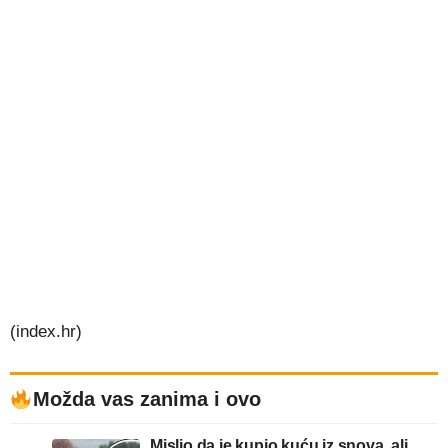
(index.hr)
Možda vas zanima i ovo
Mislio da je kupio kuću iz snova, ali