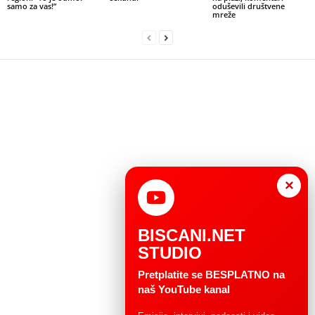
samo za vas!”
oduševili društvene
mreže
×
BISCANI.NET
STUDIO
Pretplatite se BESPLATNO na
naš YouTube kanal