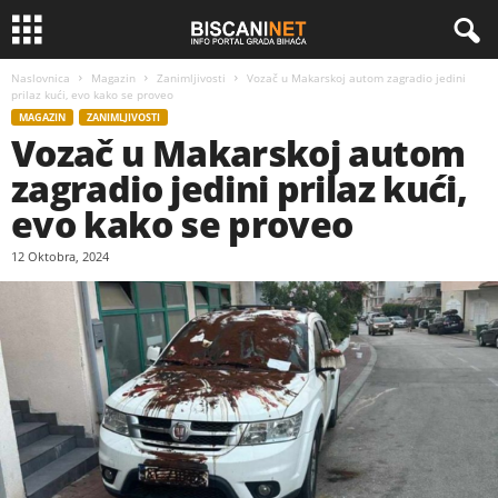
Naslovnica
Magazin
Zanimljivosti
Vozač u Makarskoj autom zagradio jedini
prilaz kući, evo kako se proveo
MAGAZIN
ZANIMLJIVOSTI
Vozač u Makarskoj autom
zagradio jedini prilaz kući,
evo kako se proveo
12 Oktobra, 2024