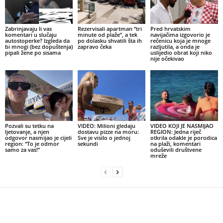
Zabrinjavaju li vas
Rezervisali apartman “tri
Pred hrvatskim
komentari u slučaju
minute od plaže”, a tek
navijačima izgovorio je
autostoperke? Izgleda da
po dolasku shvatili šta ih
rečenicu koja je mnoge
bi mnogi (bez dopuštenja)
zapravo čeka
razljutila, a onda je
pipali žene po sisama
uslijedio obrat koji niko
nije očekivao
Pozvali su tetku na
VIDEO: Milioni gledaju
VIDEO KOJI JE NASMIJAO
ljetovanje, a njen
dostavu pizze na moru:
REGION: Jedna riječ
odgovor nasmijao je cijeli
Sve je visilo o jednoj
otkrila odakle je porodica
region: “To je odmor
sekundi
na plaži, komentari
samo za vas!”
oduševili društvene
mreže