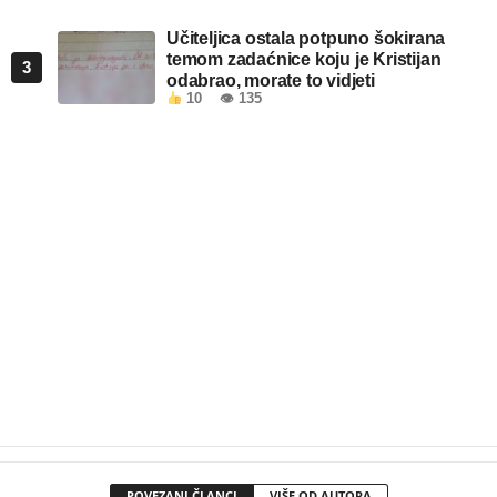
Učiteljica ostala potpuno šokirana
temom zadaćnice koju je Kristijan
3
odabrao, morate to vidjeti
10
👁 135
POVEZANI ČLANCI
VIŠE OD AUTORA