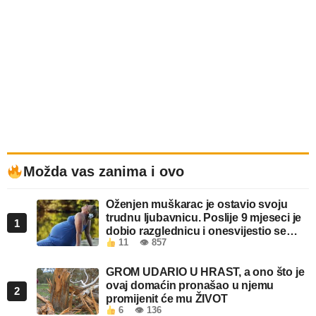
Možda vas zanima i ovo
Oženjen muškarac je ostavio svoju
trudnu ljubavnicu. Poslije 9 mjeseci je
1
dobio razglednicu i onesvijestio se
11
👁 857
kada je pročitao šta piše!
GROM UDARIO U HRAST, a ono što je
ovaj domaćin pronašao u njemu
2
promijenit će mu ŽIVOT
6
👁 136