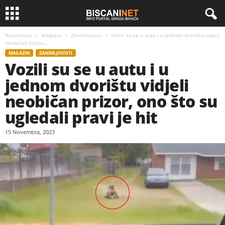
Naslovnica
Magazin
Zanimljivosti
Vozili su se u autu i u jednom dvorištu vidjeli
neobičan prizor,...
MAGAZIN
ZANIMLJIVOSTI
Vozili su se u autu i u
jednom dvorištu vidjeli
neobičan prizor, ono što su
ugledali pravi je hit
15 Novembra, 2023