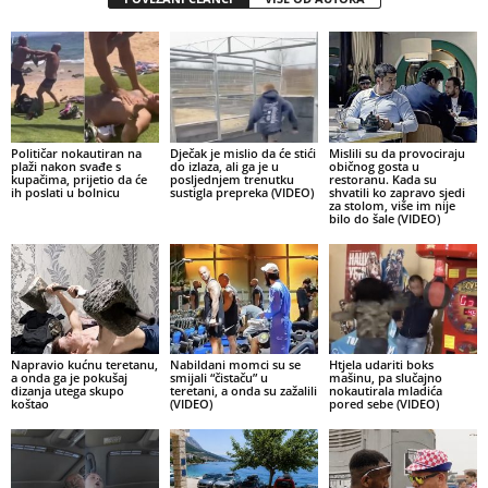
Političar nokautiran na
Dječak je mislio da će stići
Mislili su da provociraju
plaži nakon svađe s
do izlaza, ali ga je u
običnog gosta u
kupačima, prijetio da će
posljednjem trenutku
restoranu. Kada su
ih poslati u bolnicu
sustigla prepreka (VIDEO)
shvatili ko zapravo sjedi
za stolom, više im nije
bilo do šale (VIDEO)
Napravio kućnu teretanu,
Nabildani momci su se
Htjela udariti boks
a onda ga je pokušaj
smijali “čistaču” u
mašinu, pa slučajno
dizanja utega skupo
teretani, a onda su zažalili
nokautirala mladića
koštao
(VIDEO)
pored sebe (VIDEO)