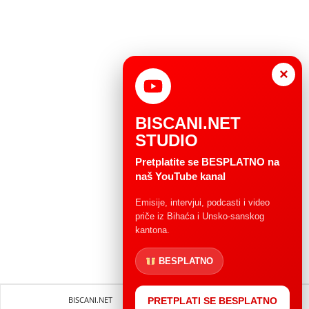
×
BISCANI.NET
STUDIO
Pretplatite se BESPLATNO na
naš YouTube kanal
Emisije, intervjui, podcasti i video
priče iz Bihaća i Unsko-sanskog
kantona.
BESPLATNO
BISCANI.NET
Impressum
Uvjeti korištenja
PRETPLATI SE BESPLATNO