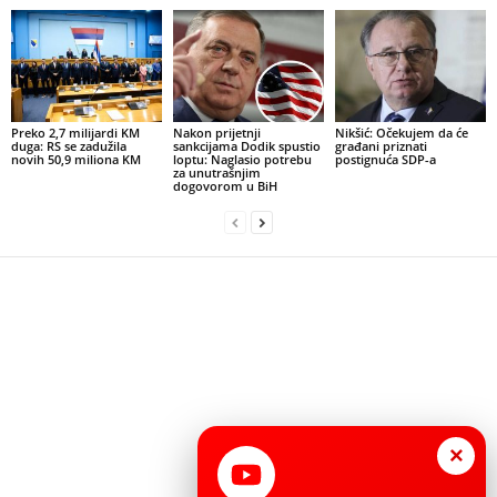
Preko 2,7 milijardi KM
Nakon prijetnji
Nikšić: Očekujem da će
duga: RS se zadužila
sankcijama Dodik spustio
građani priznati
novih 50,9 miliona KM
loptu: Naglasio potrebu
postignuća SDP-a
za unutrašnjim
dogovorom u BiH
×