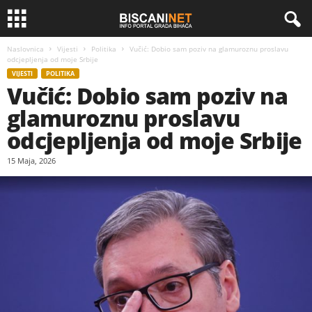
Naslovnica
Vijesti
Politika
Vučić: Dobio sam poziv na glamuroznu proslavu
odcjepljenja od moje Srbije
VIJESTI
POLITIKA
Vučić: Dobio sam poziv na
glamuroznu proslavu
odcjepljenja od moje Srbije
15 Maja, 2026