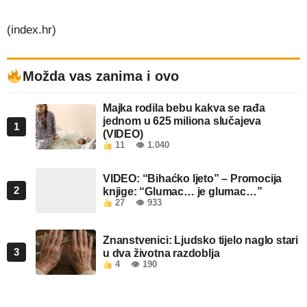
(index.hr)
Možda vas zanima i ovo
Majka rodila bebu kakva se rađa
jednom u 625 miliona slučajeva
1
(VIDEO)
11
👁 1.040
VIDEO: “Bihaćko ljeto” – Promocija
2
knjige: “Glumac… je glumac…”
27
👁 933
Znanstvenici: Ljudsko tijelo naglo stari
3
u dva životna razdoblja
4
👁 190