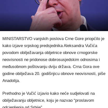
MINISTARSTVO vanjskih poslova Crne Gore priopćilo je
kako izjave srpskog predsjednika Aleksandra Vučića
povodom obilježavanja obljetnice obnove crnogorske
neovisnosti ne pridonose dobrosusjedskim odnosima i
međusobnom poštovanju dviju država. Crna Gora ove
godine obilježava 20. godišnjicu obnove neovisnosti, piše
Anadolija.
Prethodno je Vučić izjavio kako neće sudjelovati na
obilježavanju obljetnice, koju je nazvao “proslavom
odcjepljenja od Srbije”.