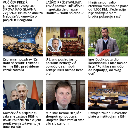
VUČIĆEV PREZIR
LAŽNO PREDSTAVLJA?!”:
Hrnjić se pohvalio
OPOZICIJE I ZMAJ OD
Trivić pozvala Tužilaštvo i
efektima minimalne plaće
ŠIPOVA KAO GLAVNA
inspekciju da uhapse
od 1.000 KM: „Federacija
ZVIJEZDA: Brutalna analiza
Dodika – “Radi na crno…”
nije doživjela slom,
Nebojše Vukanovića o
brojke pokazuju rast“
posjeti iz Beograda
Zabranjen pozdrav “Za
U Livnu poslao jasnu
Igor Dodik potvrdio
dom spremni” i simboli
poruku: Izetbegović
kandidaturu i biće nosioc
Armije BiH, predviđene i
poručio da simboli
liste: “Politiku sam učio
kazne zatvora
Armije RBiH nikada neće
od najboljeg, od svog
biti
oca”
Kovačević o prijedlogu
Ministar Kemal Hrnjić o
Usvojen zakon: Povećane
zabrane zastave RBiH u
zloupotrebi poticaja:
plate u institucijama BiH
RS-u: Politički čin s ciljem
Umjesto štale zatekli smo
ponižavanja žrtava, to je
vilu s bazenom
udar na mir