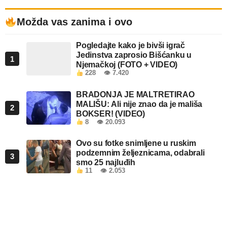
Možda vas zanima i ovo
Pogledajte kako je bivši igrač
Jedinstva zaprosio Bišćanku u
1
Njemačkoj (FOTO + VIDEO)
228
👁 7.420
BRADONJA JE MALTRETIRAO
MALIŠU: Ali nije znao da je mališa
2
BOKSER! (VIDEO)
8
👁 20.093
Ovo su fotke snimljene u ruskim
podzemnim željeznicama, odabrali
3
smo 25 najluđih
11
👁 2.053