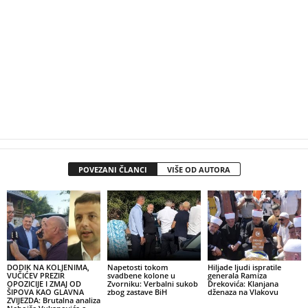
POVEZANI ČLANCI
VIŠE OD AUTORA
DODIK NA KOLJENIMA,
Napetosti tokom
Hiljade ljudi ispratile
VUČIĆEV PREZIR
svadbene kolone u
generala Ramiza
OPOZICIJE I ZMAJ OD
Zvorniku: Verbalni sukob
Drekovića: Klanjana
ŠIPOVA KAO GLAVNA
zbog zastave BiH
dženaza na Vlakovu
ZVIJEZDA: Brutalna analiza