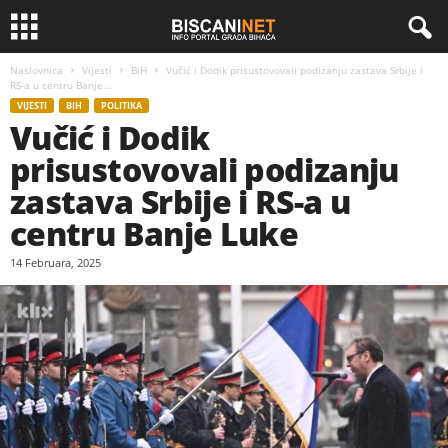
Naslovnica
Vijesti
BiH
Vučić i Dodik prisustovovali podizanju zastava Srbije i
RS-a u centru Banje...
VIJESTI
BIH
POLITIKA
Vučić i Dodik
prisustovovali podizanju
zastava Srbije i RS-a u
centru Banje Luke
14 Februara, 2025