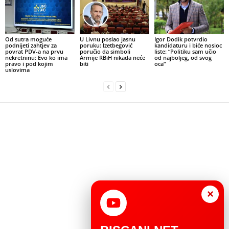
Od sutra moguće
U Livnu poslao jasnu
Igor Dodik potvrdio
podnijeti zahtjev za
poruku: Izetbegović
kandidaturu i biće nosioc
povrat PDV-a na prvu
poručio da simboli
liste: “Politiku sam učio
nekretninu: Evo ko ima
Armije RBiH nikada neće
od najboljeg, od svog
pravo i pod kojim
biti
oca”
uslovima
×