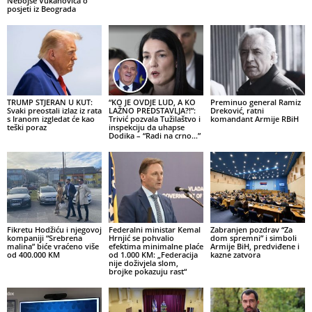
Nebojše Vukanovića o
posjeti iz Beograda
TRUMP STJERAN U KUT:
“KO JE OVDJE LUD, A KO
Preminuo general Ramiz
Svaki preostali izlaz iz rata
LAŽNO PREDSTAVLJA?!”:
Dreković, ratni
s Iranom izgledat će kao
Trivić pozvala Tužilaštvo i
komandant Armije RBiH
teški poraz
inspekciju da uhapse
Dodika – “Radi na crno…”
Fikretu Hodžiću i njegovoj
Federalni ministar Kemal
Zabranjen pozdrav “Za
kompaniji “Srebrena
Hrnjić se pohvalio
dom spremni” i simboli
malina” biće vraćeno više
efektima minimalne plaće
Armije BiH, predviđene i
od 400.000 KM
od 1.000 KM: „Federacija
kazne zatvora
nije doživjela slom,
brojke pokazuju rast“