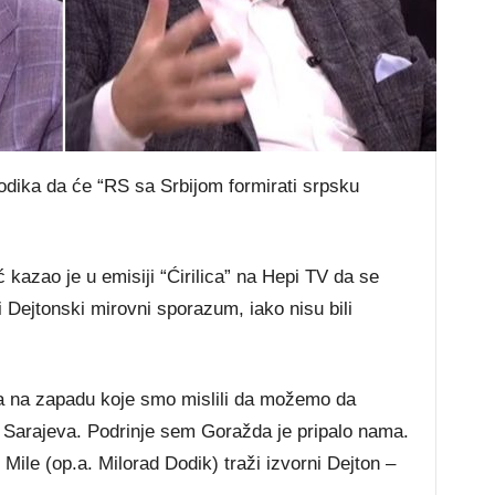
dika da će “RS sa Srbijom formirati srpsku
 kazao je u emisiji “Ćirilica” na Hepi TV da se
i Dejtonski mirovni sporazum, iako nisu bili
ija na zapadu koje smo mislili da možemo da
o Sarajeva. Podrinje sem Goražda je pripalo nama.
Mile (op.a. Milorad Dodik) traži izvorni Dejton –