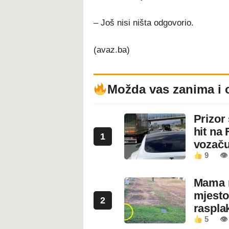
– Još nisi ništa odgovorio.
(avaz.ba)
Možda vas zanima i 
Prizor
hit na 
1
vozaču
9
👁 
Mama n
mjesto
2
rasplak
5
👁