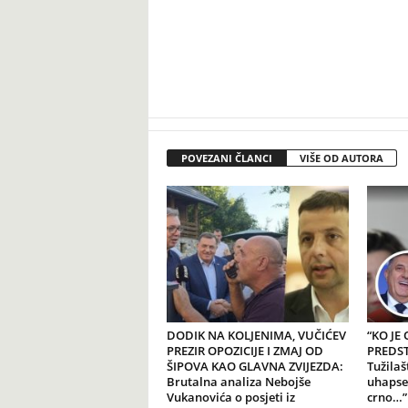
POVEZANI ČLANCI
VIŠE OD AUTORA
DODIK NA KOLJENIMA, VUČIĆEV
“KO JE
PREZIR OPOZICIJE I ZMAJ OD
PREDSTA
ŠIPOVA KAO GLAVNA ZVIJEZDA:
Tužilaš
Brutalna analiza Nebojše
uhapse
Vukanovića o posjeti iz
crno…”