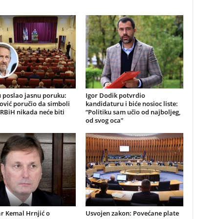
 poslao jasnu poruku:
Igor Dodik potvrdio
ović poručio da simboli
kandidaturu i biće nosioc liste:
RBiH nikada neće biti
“Politiku sam učio od najboljeg,
od svog oca”
r Kemal Hrnjić o
Usvojen zakon: Povećane plate