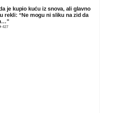
da je kupio kuću iz snova, ali glavno
u rekli: “Ne mogu ni sliku na zid da
m…”
 427