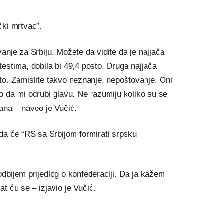
čki mrtvac”.
anje za Srbiju. Možete da vidite da je najjača
testima, dobila bi 49,4 posto. Druga najjača
to. Zamislite takvo neznanje, nepoštovanje. Oni
o da mi odrubi glavu. Ne razumiju koliko su se
dana – naveo je Vučić.
a će “RS sa Srbijom formirati srpsku
dbijem prijedlog o konfederaciji. Da ja kažem
t ću se – izjavio je Vučić.