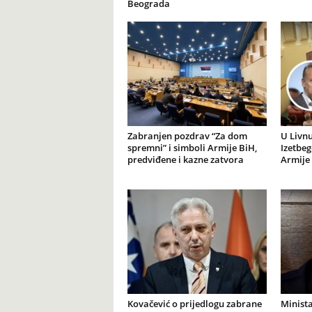
Beograda
Zabranjen pozdrav “Za dom
U Livnu
spremni” i simboli Armije BiH,
Izetbeg
predviđene i kazne zatvora
Armije 
Kovačević o prijedlogu zabrane
Minista