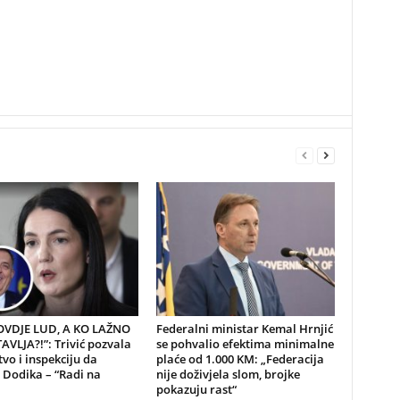
 OVDJE LUD, A KO LAŽNO
Federalni ministar Kemal Hrnjić
VLJA?!”: Trivić pozvala
se pohvalio efektima minimalne
tvo i inspekciju da
plaće od 1.000 KM: „Federacija
 Dodika – “Radi na
nije doživjela slom, brojke
pokazuju rast“