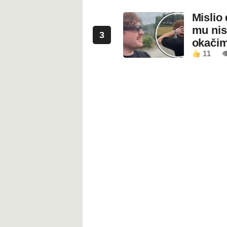
Mislio 
mu nis
3
okači
11
