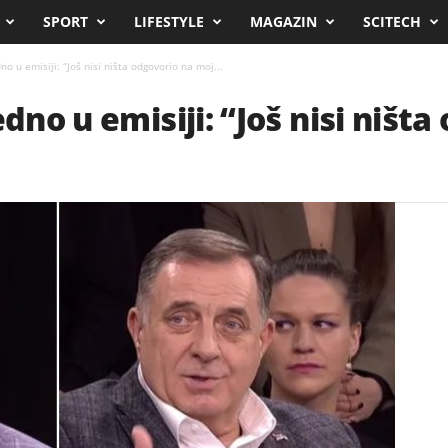
SPORT
LIFESTYLE
MAGAZIN
SCITECH
no u emisiji: “Još nisi ništa odgovorio na moj...
edno u emisiji: “Još nisi ništ