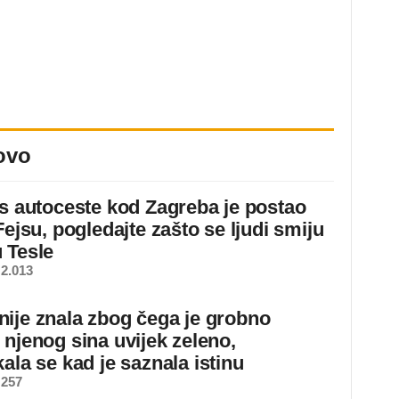
ovo
 s autoceste kod Zagreba je postao
Fejsu, pogledajte zašto se ljudi smiju
 Tesle
2.013
ije znala zbog čega je grobno
 njenog sina uvijek zeleno,
ala se kad je saznala istinu
 257