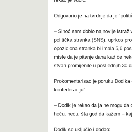
rekao je Vučić.
Odgovorio je na tvrdnje da je “politi
– Sinoć sam dobio najnovije istraživ
politička stranka (SNS), uprkos pro
opoziciona stranka bi imala 5,6 pos
misle da je pitanje dana kad će nek
stvari promijenile u posljednjih 30 
Prokomentarisao je poruku Dodika d
konfederaciju”.
– Dodik je rekao da ja ne mogu da o
hoću, neću, šta god da kažem – kaja
Dodik se uključio i dodao: