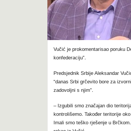
t
Vučić je prokomentarisao poruku Do
konfederaciju”.
Predsjednik Srbije Aleksandar Vučić
“danas Srbi grčevito bore za izvorn
zadovoljni s njim”.
– Izgubili smo značajan dio teritor
kontrolišemo. Također teritorije ok
Imali smo teško rješenje u Brčkom. 